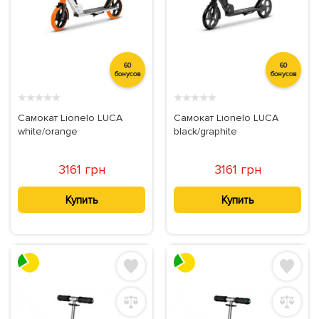
60
60
бонусов
бонусов
★
★
★
★
★
★
★
★
★
★
Самокат Lionelo LUCA
Самокат Lionelo LUCA
white/orange
black/graphite
3161 грн
3161 грн
Купить
Купить