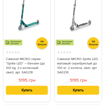
104
104
бонусов
бонусов
★
★
★
★
★
★
★
★
★
★
Самокат MICRO серии
Самокат MICRO Sprite LED
"Sprite LED" – бензин (до
матовый серебристый до
100 kg, 2-х колесный,
100 кг, 2 колеса, свет, арт.
свет), арт. SA0218
SA0216
5195 грн
5195 грн
Купить
Купить