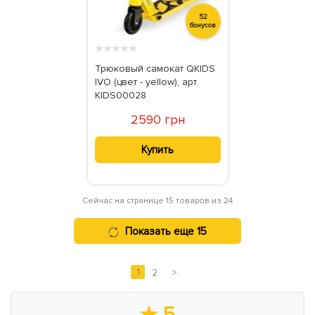
52
бонусов
★
★
★
★
★
Трюковый самокат QKIDS
IVO (цвет - yellow), арт.
KIDS00028
2590 грн
Купить
Сейчас на странице 15 товаров из 24
Показать еще 15
1
2
>
★
5