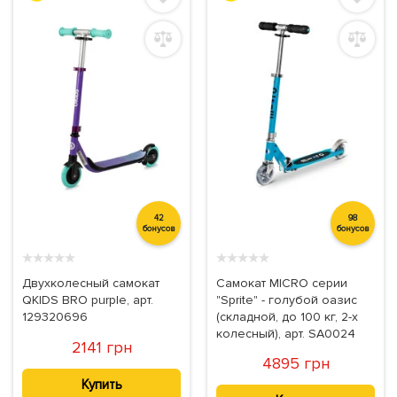
42
98
бонусов
бонусов
★
★
★
★
★
★
★
★
★
★
Двухколесный самокат
Самокат MICRO серии
QKIDS BRO purple, арт.
"Sprite" - голубой оазис
129320696
(складной, до 100 кг, 2-х
колесный), арт. SA0024
2141 грн
4895 грн
Купить