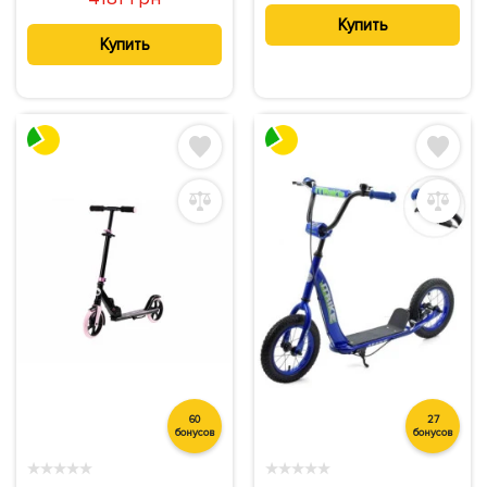
Купить
Купить
60
27
бонусов
бонусов
★
★
★
★
★
★
★
★
★
★