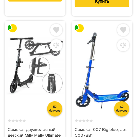
Купить
52
62
бонусов
бонусов
★
★
★
★
★
★
★
★
★
★
Самокат двухколесный
Самокат 007 Big blue, арт.
детский Milly Mally Ultimate
C007BB1