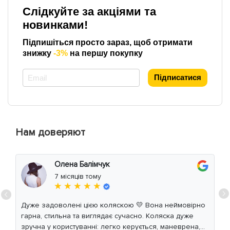
Слідкуйте за акціями та
новинками!
Підпишіться просто зараз, щоб отримати
знижку
-3%
на першу покупку
*
Підписатися
Нам доверяют
Олена Балімчук
7 місяців тому
★ ★ ★ ★ ★
Дуже задоволені цією коляскою 💛 Вона неймовірно
гарна, стильна та виглядає сучасно. Коляска дуже
зручна у користуванні: легко керується, маневрена,