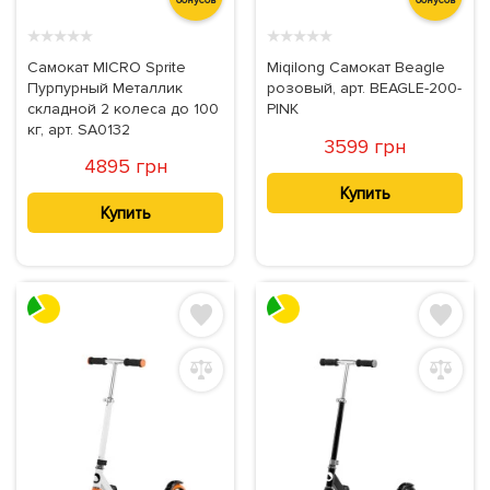
★
★
★
★
★
★
★
★
★
★
Самокат MICRO Sprite
Miqilong Самокат Beagle
Пурпурный Металлик
розовый, арт. BEAGLE-200-
складной 2 колеса до 100
PINK
кг, арт. SA0132
3599 грн
4895 грн
Купить
Купить