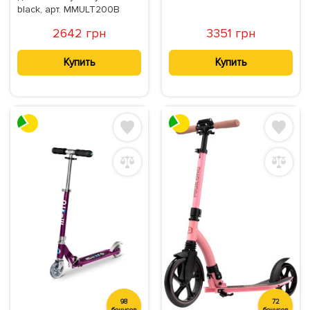
black, арт. MMULT200B
2642 грн
3351 грн
Купить
Купить
98
72
бонусов
бонусов