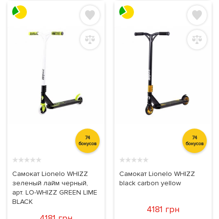
74
74
бонусов
бонусов
★
★
★
★
★
★
★
★
★
★
Самокат Lionelo WHIZZ
Самокат Lionelo WHIZZ
зеленый лайм черный,
black carbon yellow
арт. LO-WHIZZ GREEN LIME
BLACK
4181 грн
4181 грн