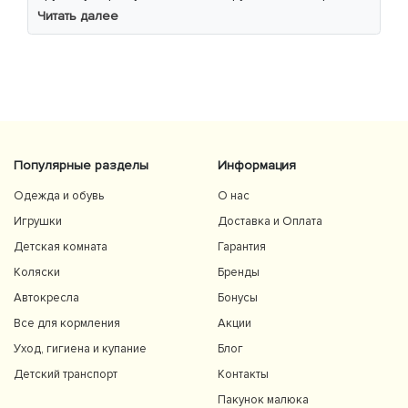
м’який хід навіть по нерівній дорозі. Дитині
Читать далее
комфортно, просторе сидіння та великий капюшон
добре захищають від вітру й сонця. Якість матеріалів
на високому рівні, все продумано до дрібниць.
Користуємось із задоволенням і сміливо
рекомендуємо 👍
Популярные разделы
Информация
Одежда и обувь
О нас
Игрушки
Доставка и Оплата
Детская комната
Гарантия
Коляски
Бренды
Автокресла
Бонусы
Все для кормления
Акции
Уход, гигиена и купание
Блог
Детский транспорт
Контакты
Пакунок малюка