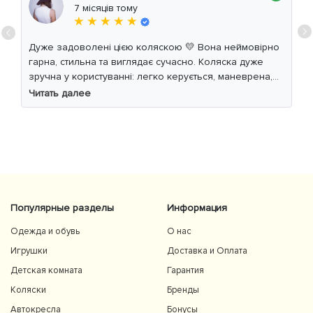
7 місяців тому
★ ★ ★ ★ ★
Дуже задоволені цією коляскою 💛 Вона неймовірно
гарна, стильна та виглядає сучасно. Коляска дуже
зручна у користуванні: легко керується, маневрена,
м’який хід навіть по нерівній дорозі. Дитині
Читать далее
комфортно, просторе сидіння та великий капюшон
добре захищають від вітру й сонця. Якість матеріалів
на високому рівні, все продумано до дрібниць.
Користуємось із задоволенням і сміливо
рекомендуємо 👍
Популярные разделы
Информация
Одежда и обувь
О нас
Игрушки
Доставка и Оплата
Детская комната
Гарантия
Коляски
Бренды
Автокресла
Бонусы