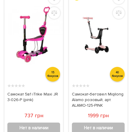
15
40
бонусов
бонусов
★
★
★
★
★
★
★
★
★
★
Самокат 5в1 iTrike Maxi JR
Самокат-беговел Miqilong
3-026-P (pink)
Alamo розовый, арт.
ALAMO-125-PINK
737 грн
1999 грн
Нет в наличии
Нет в наличии