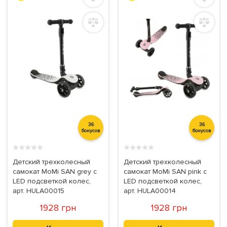
36
36
бонусов
бонусов
★
★
★
★
★
★
★
★
★
★
Детский трехколесный
Детский трехколесный
самокат MoMi SAN grey с
самокат MoMi SAN pink с
LED подсветкой колес,
LED подсветкой колес,
арт. HULA00015
арт. HULA00014
1928 грн
1928 грн