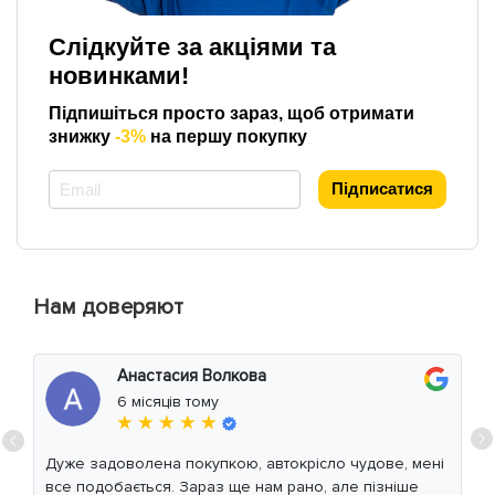
Слідкуйте за акціями та
новинками!
Підпишіться просто зараз, щоб отримати
знижку
-3%
на першу покупку
*
Підписатися
Нам доверяют
Анастасия Волкова
6 місяців тому
★ ★ ★ ★ ★
Дуже задоволена покупкою, автокрісло чудове, мені
все подобається. Зараз ще нам рано, але пізніше