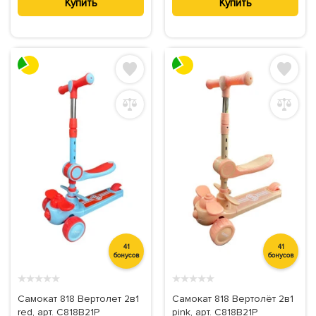
Купить
Купить
41
41
бонусов
бонусов
★
★
★
★
★
★
★
★
★
★
Самокат 818 Вертолет 2в1
Самокат 818 Вертолёт 2в1
red, арт. C818B21P
pink, арт. C818B21P