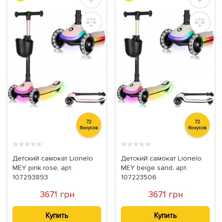
72
72
бонусов
бонусов
★
★
★
★
★
★
★
★
★
★
Детский самокат Lionelo
Детский самокат Lionelo
MEY pink rose, арт.
MEY beige sand, арт.
107293893
107223506
3671 грн
3671 грн
Купить
Купить