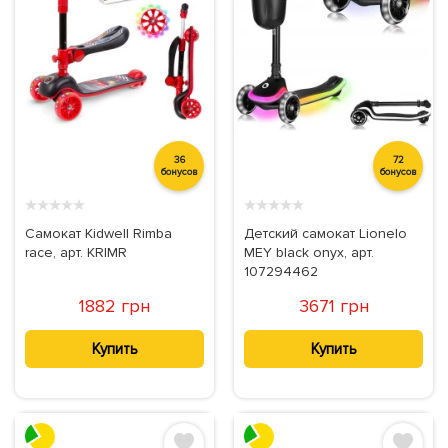
36
72
бонусов
бонусов
★
★
★
★
★
★
★
★
★
★
Самокат Kidwell Rimba
Детский самокат Lionelo
race, арт. KRIMR
MEY black onyx, арт.
107294462
1882 грн
3671 грн
Купить
Купить