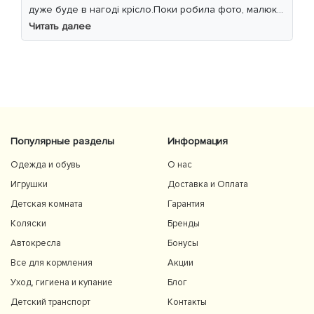
дуже буде в нагоді крісло.Поки робила фото, малюк
уважно читав інструкцію 😁
Читать далее
Популярные разделы
Информация
Одежда и обувь
О нас
Игрушки
Доставка и Оплата
Детская комната
Гарантия
Коляски
Бренды
Автокресла
Бонусы
Все для кормления
Акции
Уход, гигиена и купание
Блог
Детский транспорт
Контакты