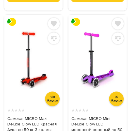
130
96
бонусов
бонусов
★
★
★
★
★
★
★
★
★
★
Самокат MICRO Maxi
Самокат MICRO Mini
Deluxe Glow LED Красная
Deluxe Glow LED
Аура до 50 кг 3 колеса
морозный розовый до 50