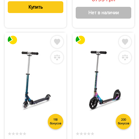
Купить
Нет в наличии
118
200
бонусов
бонусов
★
★
★
★
★
★
★
★
★
★