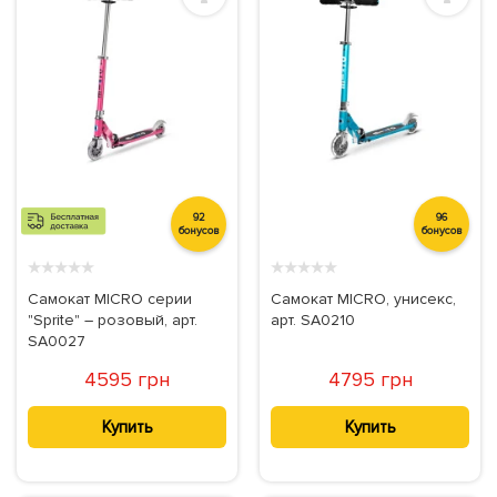
92
96
бонусов
бонусов
★
★
★
★
★
★
★
★
★
★
Самокат MICRO серии
Самокат MICRO, унисекс,
"Sprite" – розовый, арт.
арт. SA0210
SA0027
4595 грн
4795 грн
Купить
Купить