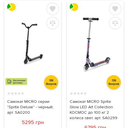
106
136
бонусов
бонусов
★
★
★
★
★
★
★
★
★
★
Самокат MICRO серии
Самокат MICRO Sprite
"Sprite Deluxe" - черный,
Glow LED Art Collection
арт. SA0200
КОСМОС до 100 кг 2
колеса свет, арт. SA0299
5295 грн
6795 грн