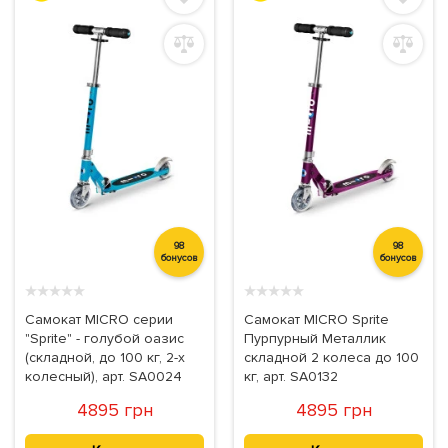
98
98
бонусов
бонусов
★
★
★
★
★
★
★
★
★
★
Самокат MICRO серии
Самокат MICRO Sprite
"Sprite" - голубой оазис
Пурпурный Металлик
(складной, до 100 кг, 2-х
складной 2 колеса до 100
колесный), арт. SA0024
кг, арт. SA0132
4895 грн
4895 грн