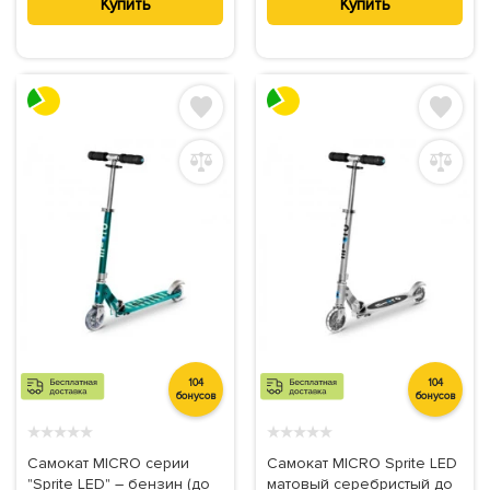
Купить
Купить
104
104
бонусов
бонусов
★
★
★
★
★
★
★
★
★
★
Самокат MICRO серии
Самокат MICRO Sprite LED
"Sprite LED" – бензин (до
матовый серебристый до