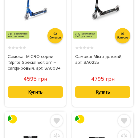
92
96
бонусов
бонусов
★
★
★
★
★
★
★
★
★
★
Самокат MICRO серии
Самокат Micro детский,
"Sprite Special Edition" –
арт. SA0225
сапфировый, арт. SA0084
4595 грн
4795 грн
Купить
Купить