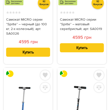
92
92
бонусов
бонусов
★
★
★
★
★
★
★
★
★
★
Самокат MICRO серии
Самокат MICRO серии
"Sprite" – черный (до 100
"Sprite" – матовый
кг, 2-х колесный), арт.
серебристый, арт. SA0019
SA0026
4595 грн
4595 грн
Купить
Купить