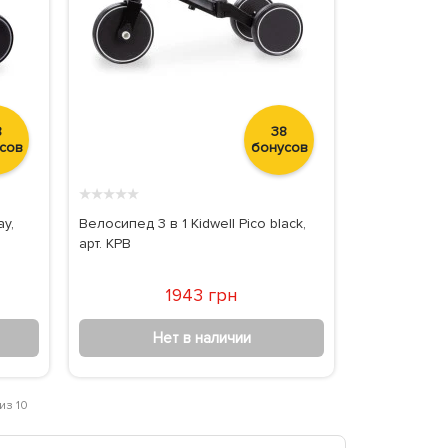
8
38
сов
бонусов
★
★
★
★
★
ay,
Велосипед 3 в 1 Kidwell Pico black,
арт. KPB
1943 грн
Нет в наличии
из 10