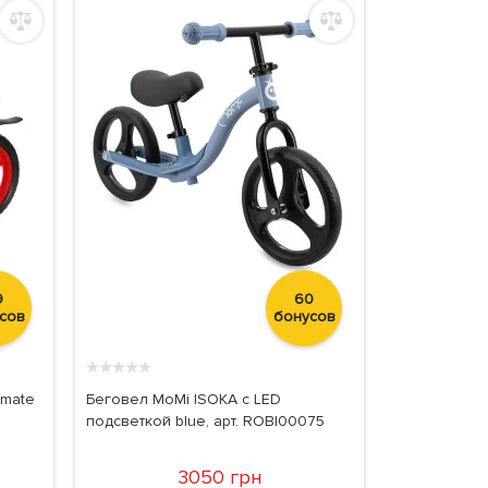
9
60
сов
бонусов
★
★
★
★
★
imate
Беговел MoMi ISOKA с LED
подсветкой blue, арт. ROBI00075
3050 грн