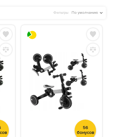
Фильтры
По умолчанию
6
56
сов
бонусов