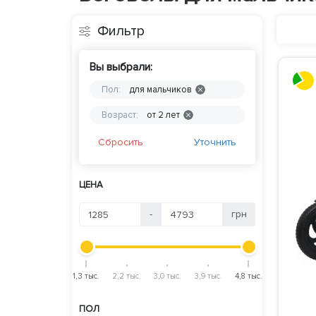
Фильтр
Вы выбрали:
Пол:
для мальчиков
Возраст:
от 2 лет
Сбросить
Уточнить
ЦЕНА
-
грн
1,3 тыс.
2,2 тыс.
3,0 тыс.
3,9 тыс.
4,8 тыс.
ПОЛ