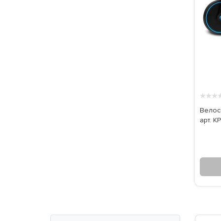
★
★
★
Велоси
арт. K