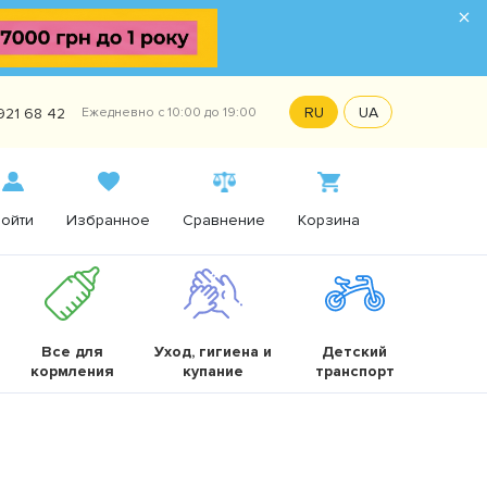
×
RU
UA
921 68 42
Ежедневно с 10:00 до 19:00
ойти
Избранное
Сравнение
Корзина
Все для
Уход, гигиена и
Детский
кормления
купание
транспорт