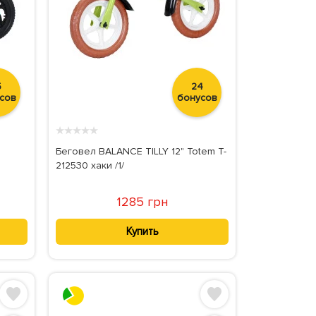
5
24
сов
бонусов
★
★
★
★
★
Беговел BALANCE TILLY 12" Totem T-
212530 хаки /1/
1285 грн
Купить