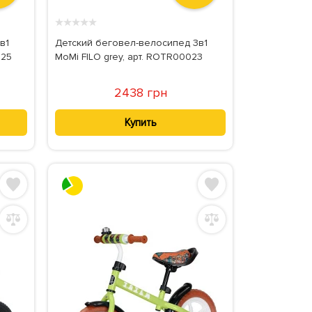
★
★
★
★
★
в1
Детский беговел-велосипед 3в1
025
MoMi FILO grey, арт. ROTR00023
2438 грн
Купить