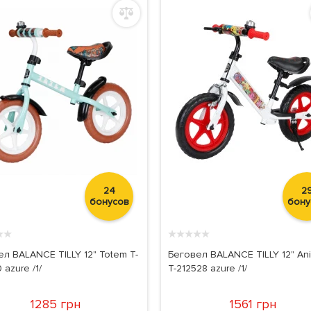
24
2
бонусов
бону
★
★
★
★
★
★
★
л BALANCE TILLY 12" Totem T-
Беговел BALANCE TILLY 12" An
 azure /1/
T-212528 azure /1/
1285 грн
1561 грн