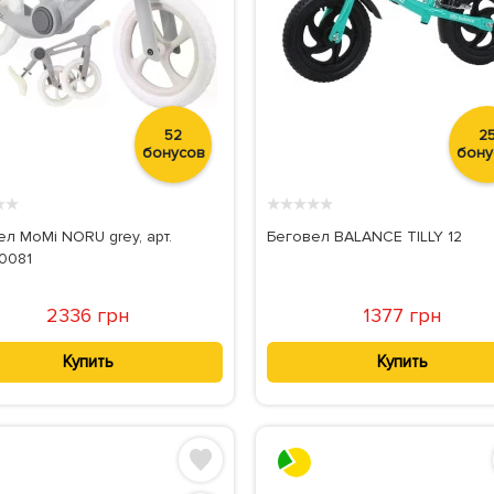
52
2
бонусов
бону
★
★
★
★
★
★
★
л MoMi NORU grey, арт.
Беговел BALANCE TILLY 12
0081
2336 грн
1377 грн
Купить
Купить