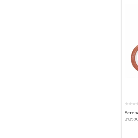
★
★
★
Бегове
212530