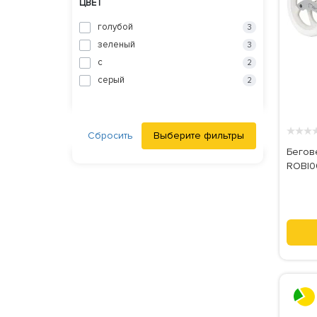
ЦВЕТ
голубой
3
зеленый
3
с
2
серый
2
★
★
★
Сбросить
Выберите фильтры
Бегове
ROBI0