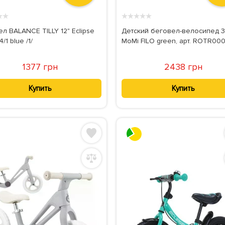
★
★
★
★
★
★
★
л BALANCE TILLY 12" Eclipse
Детский беговел-велосипед 3
/1 blue /1/
MoMi FILO green, арт. ROTR00
1377 грн
2438 грн
Купить
Купить