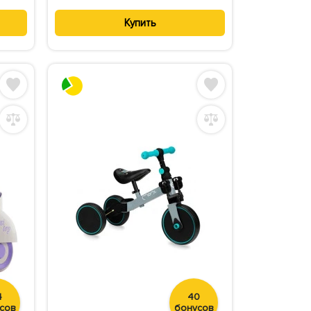
Купить
4
40
сов
бонусов