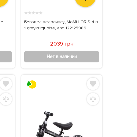
★
★
★
★
★
le
Беговел-велосипед MoMi LORIS 4 в
1 grey-turquoise, арт. 122125986
2039 грн
Нет в наличии