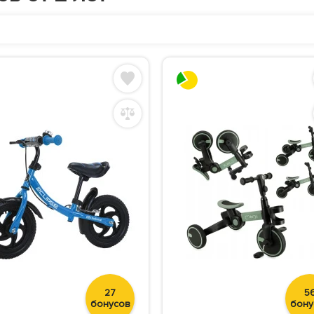
27
5
бонусов
бону