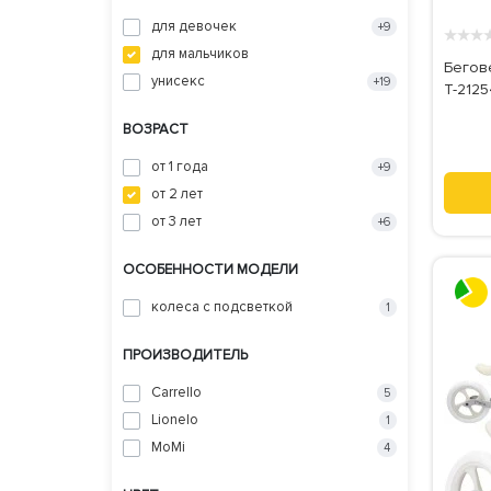
для девочек
+9
★
★
★
для мальчиков
Бегове
унисекс
+19
T-21254
ВОЗРАСТ
от 1 года
+9
от 2 лет
от 3 лет
+6
ОСОБЕННОСТИ МОДЕЛИ
колеса с подсветкой
1
ПРОИЗВОДИТЕЛЬ
Carrello
5
Lionelo
1
MoMi
4