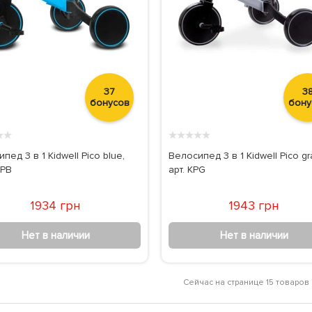
37
3
бонусов
бону
★
★
★
★
★
★
★
пед 3 в 1 Kidwell Pico blue,
Велосипед 3 в 1 Kidwell Pico gr
PPB
арт. KPG
1934 грн
1943 грн
Нет в наличии
Нет в наличии
Сейчас на странице 15 товаров 