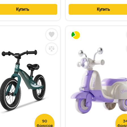
Купить
Купить
90
3
бонусов
бону