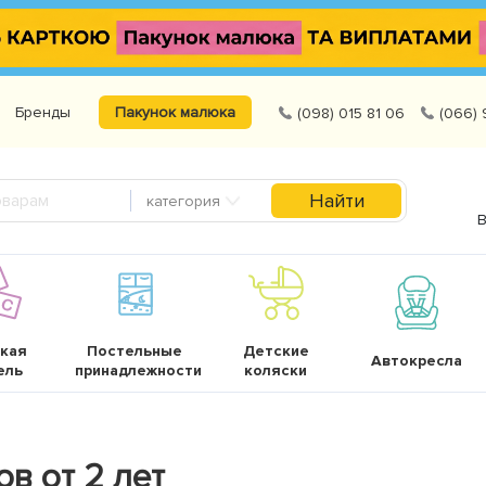
Бренды
Пакунок малюка
(098) 015 81 06
(066) 
Найти
категория
В
кая
Постельные
Детские
Автокресла
ель
принадлежности
коляски
в от 2 лет