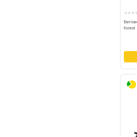
★
★
★
Бегов
forest