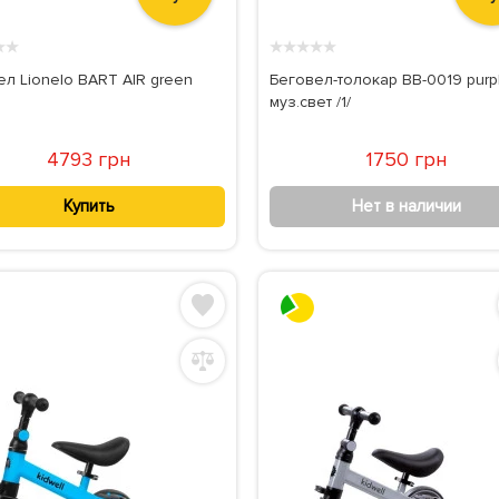
★
★
★
★
★
★
★
ел Lionelo BART AIR green
Беговел-толокар BB-0019 purp
муз.свет /1/
4793 грн
1750 грн
Купить
Нет в наличии