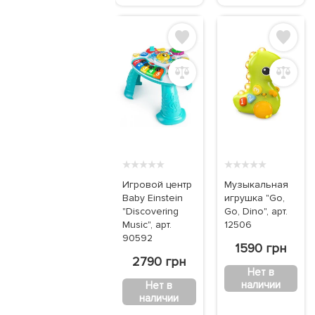
★
★
★
★
★
★
★
★
★
★
Игровой центр
Музыкальная
Baby Einstein
игрушка "Go,
"Discovering
Go, Dino", арт.
Music", арт.
12506
90592
1590 грн
2790 грн
Нет в
наличии
Нет в
наличии