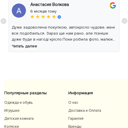
Анастасия Волкова
6 місяців тому
★ ★ ★ ★ ★
Дуже задоволена покупкою, автокрісло чудове, мені
все подобається. Зараз ще нам рано, але пізніше
дуже буде в нагоді крісло.Поки робила фото, малюк
уважно читав інструкцію 😁
Читать далее
Популярные разделы
Информация
Одежда и обувь
О нас
Игрушки
Доставка и Оплата
Детская комната
Гарантия
Коляски
Бренды