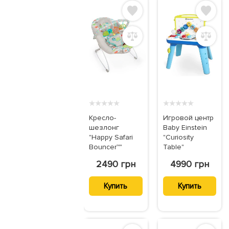
★
★
★
★
★
★
★
★
★
★
Кресло-
Игровой центр
шезлонг
Baby Einstein
"Happy Safari
"Curiosity
Bouncer™"
Table"
2490 грн
4990 грн
Купить
Купить