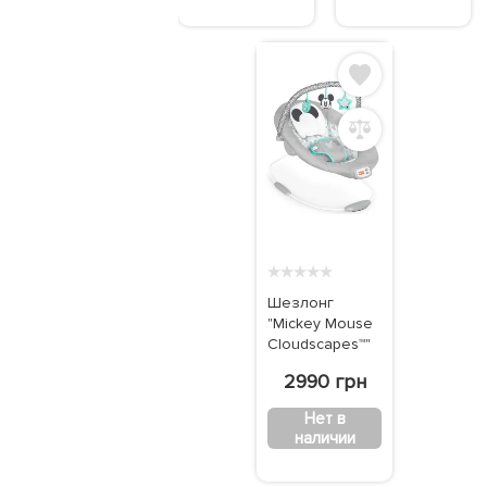
★
★
★
★
★
Шезлонг
"Mickey Mouse
Cloudscapes™"
2990 грн
Нет в
наличии