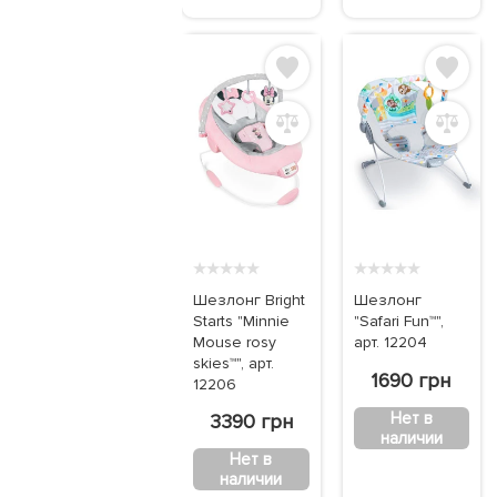
★
★
★
★
★
★
★
★
★
★
Шезлонг Bright
Шезлонг
Starts "Minnie
"Safari Fun™",
Mouse rosy
арт. 12204
skies™", арт.
1690 грн
12206
Нет в
3390 грн
наличии
Нет в
наличии