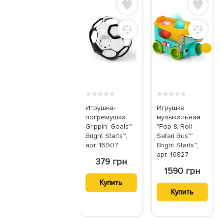
★
★
★
★
★
★
★
★
★
★
Игрушка-
Игрушка
погремушка
музыкальная
Grippin’ Goals™
"Pop & Roll
Bright Starts™,
Safari Bus™"
арт. 16907
Bright Starts™,
арт. 16827
379 грн
1590 грн
Купить
Купить