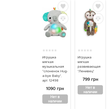
★
★
★
★
★
★
★
★
★
★
Игрушка
Игрушка
мягкая
мягкая
музыкальная
развивающая
"слоненок Hug-
"Ленивец"
a-bye Baby",
799 грн
арт. 12498
Нет в
1090 грн
наличии
Нет в
наличии