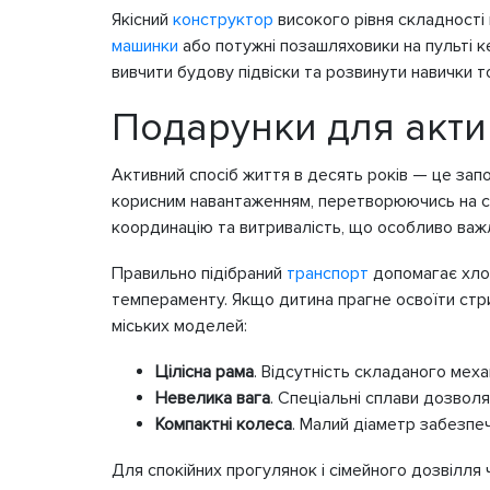
Якісний
конструктор
високого рівня складності
машинки
або потужні позашляховики на пульті ке
вивчити будову підвіски та розвинути навички 
Подарунки для акти
Активний спосіб життя в десять років — це зап
корисним навантаженням, перетворюючись на спо
координацію та витривалість, що особливо важл
Правильно підібраний
транспорт
допомагає хлоп
темпераменту. Якщо дитина прагне освоїти стр
міських моделей:
Цілісна рама
. Відсутність складаного мех
Невелика вага
. Спеціальні сплави дозвол
Компактні колеса
. Малий діаметр забезпе
Для спокійних прогулянок і сімейного дозвілля