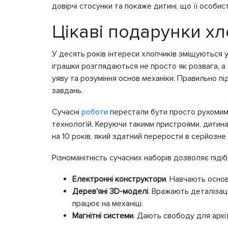
довірчі стосунки та покаже дитині, що її особис
Цікаві подарунки хл
У десять років інтереси хлопчиків зміщуються 
іграшки розглядаються не просто як розвага, а 
уяву та розуміння основ механіки. Правильно п
завдань.
Сучасні
роботи
перестали бути просто рухомими
технологій. Керуючи такими пристроями, дитина
на 10 років, який здатний перерости в серйозне
Різноманітність сучасних наборів дозволяє підіб
Електронні конструктори
. Навчають основ
Дерев'яні 3D-моделі
. Вражають деталізац
працює на механіці.
Магнітні системи
. Дають свободу для архі