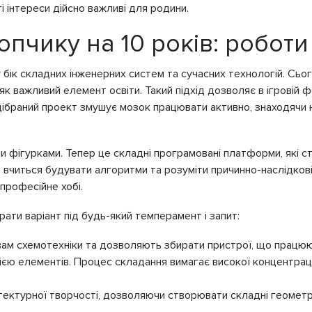
ті інтереси дійсно важливі для родини.
опчику на 10 років: роботи
у бік складних інженерних систем та сучасних технологій. Сьо
як важливий елемент освіти. Такий підхід дозволяє в ігровій 
ідібраний проект змушує мозок працювати активно, знаходячи 
 фігурками. Тепер це складні програмовані платформи, які ст
 вчиться будувати алгоритми та розуміти причинно-наслідкові
 професійне хобі.
рати варіант під будь-який темперамент і запит:
ам схемотехніки та дозволяють збирати пристрої, що працюють
ією елементів. Процес складання вимагає високої концентраці
тектурної творчості, дозволяючи створювати складні геометр