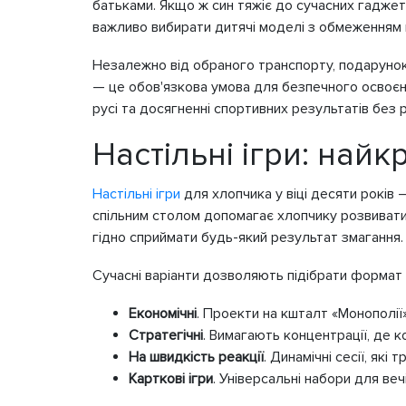
батьками. Якщо ж син тяжіє до сучасних гаджет
важливо вибирати дитячі моделі з обмеженням
Незалежно від обраного транспорту, подаруно
— це обов'язкова умова для безпечного освоєн
русі та досягненні спортивних результатів без 
Настільні ігри: найк
Настільні ігри
для хлопчика у віці десяти років 
спільним столом допомагає хлопчику розвивати к
гідно сприймати будь-який результат змагання.
Сучасні варіанти дозволяють підібрати формат п
Економічні
. Проекти на кшталт «Монополії
Стратегічні
. Вимагають концентрації, де 
На швидкість реакції
. Динамічні сесії, як
Карткові ігри
. Універсальні набори для ве