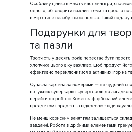
Особливу цінність мають настільні ігри, спрямо
одного, обговорити важливі теми та просто пос
вечір стане незабутньою подією. Такий подаруно
Подарунки для творч
та пазли
Творчість у десять років перестає бути просто
хлопчика цього віку важливо, щоб продукт його
ефективно переключитися з активних ігор на тв
Сучасна картина за номерами — це чудовий спос
потужних суперкарів і супергероїв до загадков
перейти до роботи. Кожен зафарбований елемент
предметом гордості та підкреслює індивідуальн
Не менш корисним заняттям залишається скла
завданні. Робота з дрібними елементами тренує 