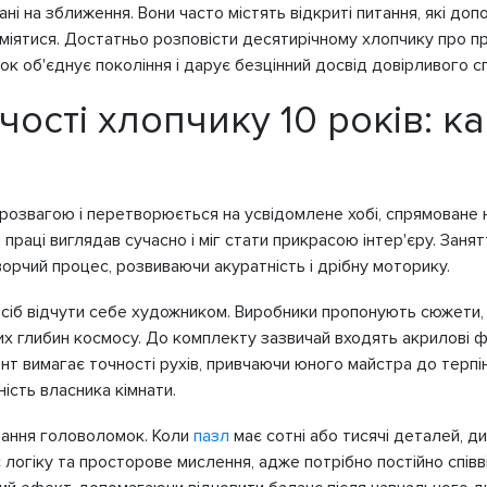
вані на зближення. Вони часто містять відкриті питання, які д
міятися. Достатньо розповісти десятирічному хлопчику про пр
к об'єднує покоління і дарує безцінний досвід довірливого сп
ості хлопчику 10 років: 
 розвагою і перетворюється на усвідомлене хобі, спрямоване 
 праці виглядав сучасно і міг стати прикрасою інтер'єру. Зан
орчий процес, розвиваючи акуратність і дрібну моторику.
іб відчути себе художником. Виробники пропонують сюжети, я
их глибин космосу. До комплекту зазвичай входять акрилові ф
 вимагає точності рухів, привчаючи юного майстра до терпін
ість власника кімнати.
дання головоломок. Коли
пазл
має сотні або тисячі деталей, 
логіку та просторове мислення, адже потрібно постійно співв