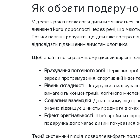
Як обрати подарунок
У десять років психологія дитини змінюється, 
визнання його дорослості через речі, що мають
Батьки повинні розуміти, що діти вже гостро 
відповідати підвищеним вимогам хлопчика.
Щоб знайти по-справжньому цікавий варіант, слі
Врахування поточного хобі
. Перш ніж зро
заради програмування, спортивний інвента
Рівень складності
. Подарунки з маркуванн
вимагають концентрації, логічного мисленн
Соціальна взаємодія
. Діти в цьому віці п
значно підвищує цінність предмета в очах 
Ефект оригінальності
. Щоб зробити сюрпри
подарунка допомагає дитині почуватися о
Такий системний підхід дозволяє вибрати подар