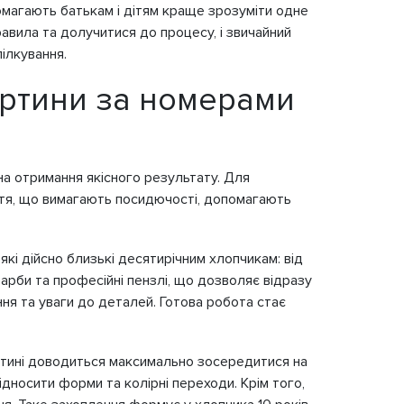
опомагають батькам і дітям краще зрозуміти одне
авила та долучитися до процесу, і звичайний
ілкування.
картини за номерами
на отримання якісного результату. Для
яття, що вимагають посидючості, допомагають
кі дійсно близькі десятирічним хлопчикам: від
арби та професійні пензлі, що дозволяє відразу
ня та уваги до деталей. Готова робота стає
дитині доводиться максимально зосередитися на
ідносити форми та колірні переходи. Крім того,