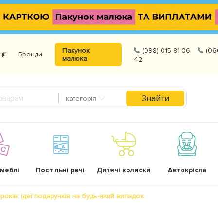
Пакунок
(098) 015 81 06
(06
ції
Бренди
малюка
42
Знайти
категорія
 меблі
Постільні речі
Дитячі коляски
Автокрісла
років: ідеї подарунків на будь-який випадок