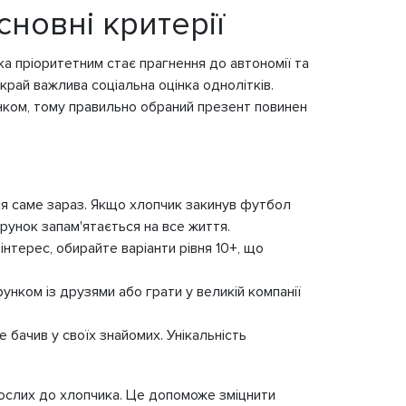
сновні критерії
ка пріоритетним стає прагнення до автономії та
рай важлива соціальна оцінка однолітків.
нком, тому правильно обраний презент повинен
ся саме зараз. Якщо хлопчик закинув футбол
рунок запам'ятається на все життя.
нтерес, обирайте варіанти рівня 10+, що
рунком із друзями або грати у великій компанії
 бачив у своїх знайомих. Унікальність
рослих до хлопчика. Це допоможе зміцнити