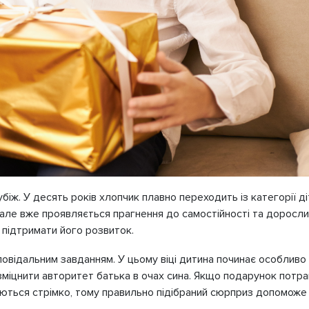
ж. У десять років хлопчик плавно переходить із категорії діте
але вже проявляється прагнення до самостійності та дорослих 
 підтримати його розвиток.
повідальним завданням. У цьому віці дитина починає особливо п
 зміцнити авторитет батька в очах сина. Якщо подарунок потра
нюються стрімко, тому правильно підібраний сюрприз допоможе