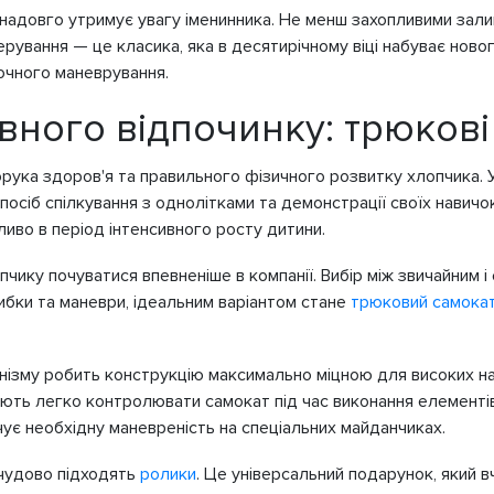
 надовго утримує увагу іменинника. Не менш захопливими зали
рування — це класика, яка в десятирічному віці набуває новог
точного маневрування.
вного відпочинку: трюкові
орука здоров'я та правильного фізичного розвитку хлопчика. 
сіб спілкування з однолітками та демонстрації своїх навичок
иво в період інтенсивного росту дитини.
чику почуватися впевненіше в компанії. Вибір між звичайним 
ибки та маневри, ідеальним варіантом стане
трюковий самока
анізму робить конструкцію максимально міцною для високих н
яють легко контролювати самокат під час виконання елементів 
чує необхідну маневреність на спеціальних майданчиках.
 чудово підходять
ролики
. Це універсальний подарунок, який в