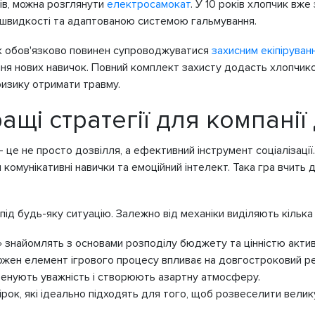
ів, можна розглянути
електросамокат
. У 10 років хлопчик вж
 швидкості та адаптованою системою гальмування.
к обов'язково повинен супроводжуватися
захисним екіпіруван
ня нових навичок. Повний комплект захисту додасть хлопчико
ризику отримати травму.
ращі стратегії для компанії
— це не просто дозвілля, а ефективний інструмент соціалізації
омунікативні навички та емоційний інтелект. Така гра вчить ди
ід будь-яку ситуацію. Залежно від механіки виділяють кілька в
» знайомлять з основами розподілу бюджету та цінністю актив
кожен елемент ігрового процесу впливає на довгостроковий ре
і тренують уважність і створюють азартну атмосферу.
чірок, які ідеально підходять для того, щоб розвеселити велик