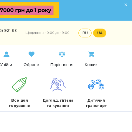
×
6) 921 68
RU
UA
Щоденно з 10:00 до 19:00
Увійти
Обране
Порівняння
Кошик
Все для
Догляд, гігієна
Дитячий
годування
та купання
транспорт