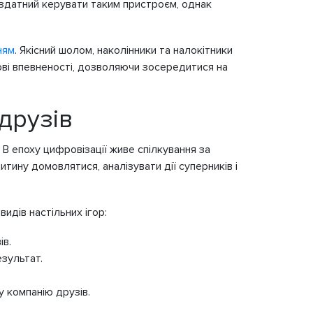
е здатний керувати таким пристроєм, однак
ням
. Якісний шолом, наколінники та налокітники
ві впевненості, дозволяючи зосередитися на
 друзів
. В епоху цифровізації живе спілкування за
тину домовлятися, аналізувати дії суперників і
идів настільних ігор:
ів.
зультат.
у компанію друзів.