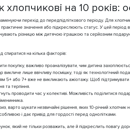
 хлопчикові на 10 років: о
знаменуючи перехід до передпідліткового періоду. Для хлопчи
 практичне значення або підкреслюють статус. У цей період вк
відчувають різницю між дитячою іграшкою та серйозним подару
д спиратися на кілька факторів:
бити покупку, важливо проаналізувати, чим дитина захоплюєть
р викличе лише ввічливу посмішку, тоді як технологічний пода
ям 5+ або 7+ вже не викликають ажіотажу. Щоб підтримувати і
я та терпіння.
рагнуть проводити час у колективі. Можливість поділитися пода
іменинника.
з, варто шукати незвичайні рішення, яких 10-річний хлопчик не
собливою і дає привід для гордості перед однолітками.
унок, який не тільки розважить, але й підкреслить повагу до