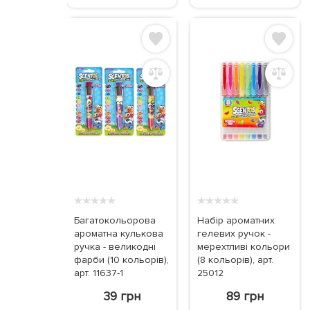
★
★
★
★
★
★
★
★
★
★
Багатокольорова
Набір ароматних
ароматна кулькова
гелевих ручок -
ручка - великодні
мерехтливі кольори
фарби (10 кольорів),
(8 кольорів), арт.
арт. 11637-1
25012
39 грн
89 грн