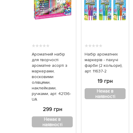
★
★
★
★
★
★
★
★
★
★
Ароматний набір
Набір ароматних
для творчості
маркерів - пахучі
ароматне асорті з
фарби (2 кольори),
маркерами,
арт. 11637-2
восковими
19 грн
олівцями,
наклейками,
Немає в
ручками, арт. 42136-
наявності
UA
299 грн
Немає в
наявності