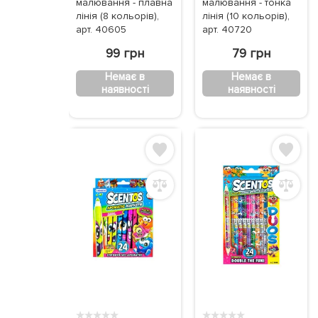
малювання - плавна
малювання - тонка
лінія (8 кольорів),
лінія (10 кольорів),
арт. 40605
арт. 40720
99 грн
79 грн
Немає в
Немає в
наявності
наявності
★
★
★
★
★
★
★
★
★
★