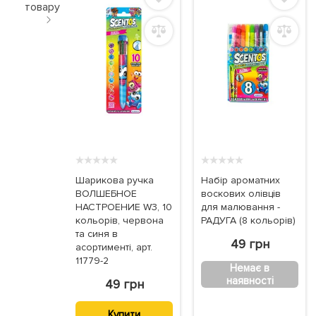
товару
★
★
★
★
★
★
★
★
★
★
Шарикова ручка
Набір ароматних
ВОЛШЕБНОЕ
воскових олівців
НАСТРОЕНИЕ W3, 10
для малювання -
кольорів, червона
РАДУГА (8 кольорів)
та синя в
49 грн
асортименті, арт.
11779-2
Немає в
наявності
49 грн
Купити