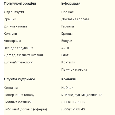
Популярні розділи
Інформація
Одяг і взуття
Про нас
Іграшки
Доставка і оплата
Дитяча кімната
Гарантія
Коляски
Бренди
Автокрісла
Бонуси
Все для годування
Акції
Догляд, гігієна та купання
Блог
Дитячий транспорт
Контакти
Пакунок малюка
Служба підтримки
Контакти
Контакти
NaDitok
Повернення товару
м. Рівне, вул. Міцкевича, 12
Політика безпеки
(098) 015 81 06
Публічний договір (оферта)
(066) 921 68 42