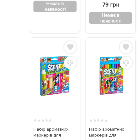
Немає в
79 грн
наявності
Немає в
наявності
★
★
★
★
★
★
★
★
★
★
Набір ароматних
Набір ароматних
маркерів для
маркерів для