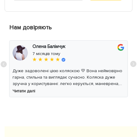
Нам довіряють
Олена Балімчук
7 місяців тому
★ ★ ★ ★ ★
Дуже задоволені цією коляскою 💛 Вона неймовірно
гарна, стильна та виглядає сучасно. Коляска дуже
зручна у користуванні: легко керується, маневрена,
м’який хід навіть по нерівній дорозі. Дитині
Читати далі
комфортно, просторе сидіння та великий капюшон
добре захищають від вітру й сонця. Якість матеріалів
на високому рівні, все продумано до дрібниць.
Користуємось із задоволенням і сміливо
рекомендуємо 👍