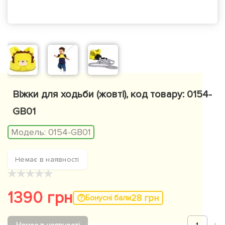
Віжки для ходьби (жовті), код товару: 0154-
GB01
Модель:
0154-GB01
Немає в наявності
★
★
★
★
★
1390 грн
28 грн
Бонусні бали