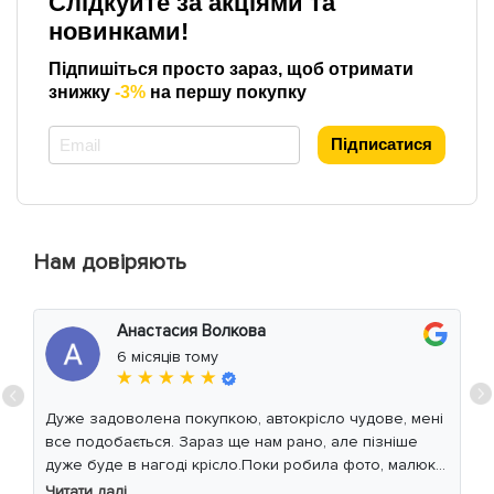
Слідкуйте за акціями та
новинками!
Підпишіться просто зараз, щоб отримати
знижку
-3%
на першу покупку
*
Підписатися
Нам довіряють
Анастасия Волкова
6 місяців тому
★ ★ ★ ★ ★
Дуже задоволена покупкою, автокрісло чудове, мені
все подобається. Зараз ще нам рано, але пізніше
дуже буде в нагоді крісло.Поки робила фото, малюк
уважно читав інструкцію 😁
Читати далі