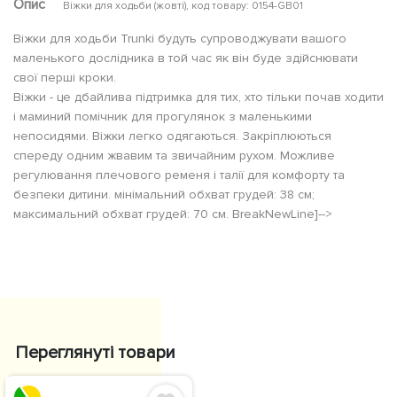
Опис
Віжки для ходьби (жовті), код товару: 0154-GB01
Віжки для ходьби Trunki будуть супроводжувати вашого
маленького дослідника в той час як він буде здійснювати
свої перші кроки.
Віжки - це дбайлива підтримка для тих, хто тільки почав ходити
і маминий помічник для прогулянок з маленькими
непосидями. Віжки легко одягаються. Закріплюються
спереду одним жвавим та звичайним рухом. Можливе
регулювання плечового ременя і талії для комфорту та
безпеки дитини. мінімальний обхват грудей: 38 см;
максимальний обхват грудей: 70 см. BreakNewLine]-->
Переглянуті товари