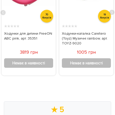
70
19
бонусів
бонусів
★
★
★
★
★
★
★
★
★
★
Ходунки для дитини FreeON
Ходунки-каталка Caretero
ABC pink, арт. 35351
(Toyz) Музичні rainbow, арт.
TOYZ-9020
3819 грн
1005 грн
Немає в наявності
Немає в наявності
★
5