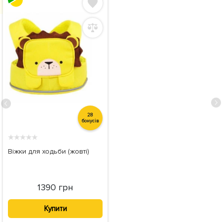
28
бонусів
★
★
★
★
★
Віжки для ходьби (жовті)
1390 грн
Купити