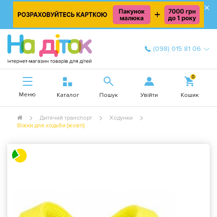
×
(098) 015 81 06
0
Меню
Увійти
Каталог
Пошук
Кошик
Дитячий транспорт
Ходунки
Віжки для ходьби (жовті)