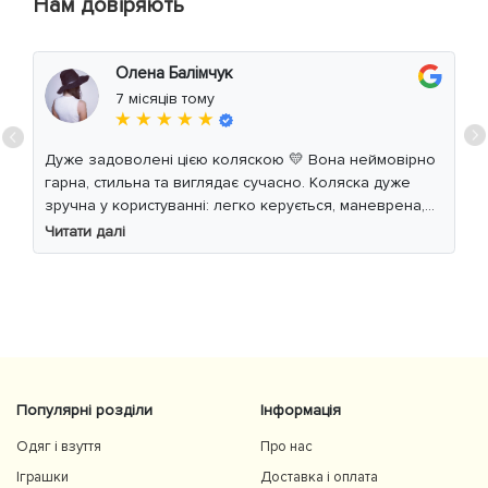
Нам довіряють
Олена Балімчук
7 місяців тому
★ ★ ★ ★ ★
Дуже задоволені цією коляскою 💛 Вона неймовірно
гарна, стильна та виглядає сучасно. Коляска дуже
зручна у користуванні: легко керується, маневрена,
м’який хід навіть по нерівній дорозі. Дитині
Читати далі
комфортно, просторе сидіння та великий капюшон
добре захищають від вітру й сонця. Якість матеріалів
на високому рівні, все продумано до дрібниць.
Користуємось із задоволенням і сміливо
рекомендуємо 👍
Популярні розділи
Інформація
Одяг і взуття
Про нас
Іграшки
Доставка і оплата