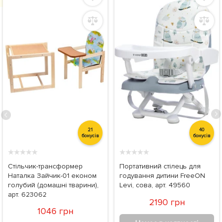
21
40
бонусів
бонусів
★
★
★
★
★
★
★
★
★
★
Стільчик-трансформер
Портативний стілець для
Наталка Зайчик-01 економ
годування дитини FreeON
голубий (домашні тварини),
Levi, сова, арт. 49560
арт. 623062
2190 грн
1046 грн