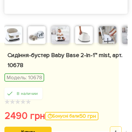
Сидіння-бустер Baby Base 2-in-1™ mist, арт.
10678
Модель:
10678
В наличии
★
★
★
★
★
2490 грн
50 грн
Бонусні бали