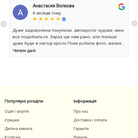
Анастасия Волкова
6 місяців тому
★ ★ ★ ★ ★
Дуже задоволена покупкою, автокрісло чудове, мені
все подобається. Зараз ще нам рано, але пізніше
дуже буде в нагоді крісло.Поки робила фото, малюк
уважно читав інструкцію 😁
Читати далі
Популярні розділи
Інформація
Одяг і взуття
Про нас
Іграшки
Доставка і оплата
Дитяча кімната
Гарантія
Коляски
Бренди