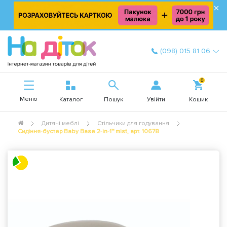
×
(098) 015 81 06
0
Меню
Увійти
Каталог
Пошук
Кошик
Дитячі меблі
Стільчики для годування
Сидіння-бустер Baby Base 2-in-1™ mist, арт. 10678