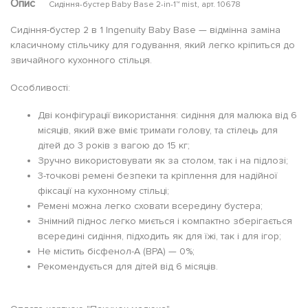
Опис
Сидіння-бустер Baby Base 2-in-1™ mist, арт. 10678
Сидіння-бустер 2 в 1 Ingenuity Baby Base — відмінна заміна
класичному стільчику для годування, який легко кріпиться до
звичайного кухонного стільця.
Особливості:
Дві конфігурації використання: сидіння для малюка від 6
місяців, який вже вміє тримати голову, та стілець для
дітей до 3 років з вагою до 15 кг;
Зручно використовувати як за столом, так і на підлозі;
3-точкові ремені безпеки та кріплення для надійної
фіксації на кухонному стільці;
Ремені можна легко сховати всередину бустера;
Знімний піднос легко миється і компактно зберігається
всередині сидіння, підходить як для їжі, так і для ігор;
Не містить бісфенол-А (BPA) — 0%;
Рекомендується для дітей від 6 місяців.