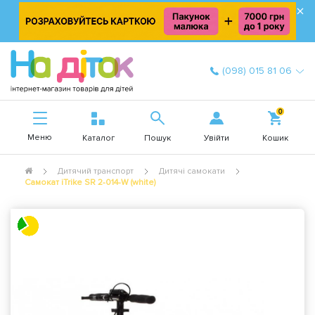
×
(098) 015 81 06
0
Меню
Увійти
Каталог
Пошук
Кошик
Дитячий транспорт
Дитячі самокати
Самокат iTrike SR 2-014-W (white)