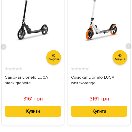
60
60
бонусів
бонусів
★
★
★
★
★
★
★
★
★
★
Самокат Lionelo LUCA
Самокат Lionelo LUCA
black/graphite
white/orange
3161 грн
3161 грн
Купити
Купити