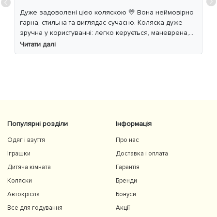
Дуже задоволені цією коляскою 💛 Вона неймовірно
гарна, стильна та виглядає сучасно. Коляска дуже
зручна у користуванні: легко керується, маневрена,
м’який хід навіть по нерівній дорозі. Дитині
Читати далі
комфортно, просторе сидіння та великий капюшон
добре захищають від вітру й сонця. Якість матеріалів
на високому рівні, все продумано до дрібниць.
Користуємось із задоволенням і сміливо
рекомендуємо 👍
Популярні розділи
Інформація
Одяг і взуття
Про нас
Іграшки
Доставка і оплата
Дитяча кімната
Гарантія
Коляски
Бренди
Автокрісла
Бонуси
Все для годування
Акції