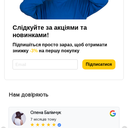
Слідкуйте за акціями та
новинками!
Підпишіться просто зараз, щоб отримати
знижку
-3%
на першу покупку
*
Підписатися
Нам довіряють
Олена Балімчук
7 місяців тому
★ ★ ★ ★ ★