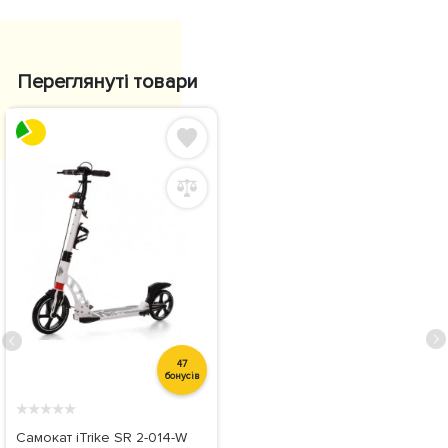
Переглянуті товари
47
бонусів
★
★
★
★
★
Самокат iTrike SR 2-014-W