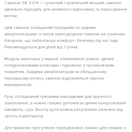
Самокат SR 2-014 — сучасний і практичний міський самокат,
ідеально підходить для активного відпочинку та пересування
містом.
Цей самокат оснащений передніми та задніми
амортизаторами, а також світлодіодною лампою на сонячних
батареях, що забезпечує комфорт і безпеку під час їзди.
Рекомендується для дітей від 7 років.
Модель виконана з міцною алюмінієвою рамою, двома
поліуретановими колесами і підніжкою з протиковзким
покриттям. Завдяки амортизаторам та збільшеному
передньому колесу самокат відрізняється гарною
маневреністю.
Руль обладнаний гумовими накладками для зручності
захоплення, а ножне гальмо допомагає дитині контролювати
швидкість і рух. Висоту руля можна регулювати залежно від
зросту користувача.
Для тривалих прогулянок передбачено тримач для пляшки з