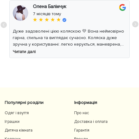
Олена Балімчук
7 місяців тому
★ ★ ★ ★ ★
Дуже задоволені цією коляскою 💛 Вона неймовірно
гарна, стильна та виглядає сучасно. Коляска дуже
зручна у користуванні: легко керується, маневрена,
м’який хід навіть по нерівній дорозі. Дитині
Читати далі
комфортно, просторе сидіння та великий капюшон
добре захищають від вітру й сонця. Якість матеріалів
на високому рівні, все продумано до дрібниць.
Користуємось із задоволенням і сміливо
рекомендуємо 👍
Популярні розділи
Інформація
Одяг і взуття
Про нас
Іграшки
Доставка і оплата
Дитяча кімната
Гарантія