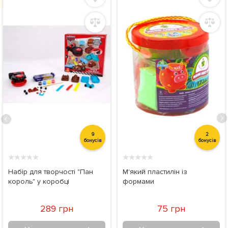
9
2
бонусів
бонусів
★
★
★
★
★
★
★
★
★
★
Набір для творчості "Пан
М'який пластилін із
король" у коробці
формами
289 грн
75 грн