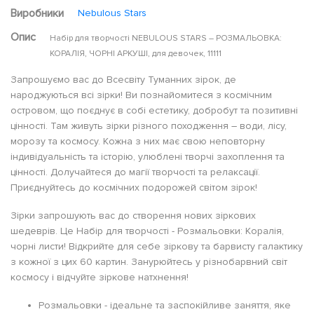
Виробники
Nebulous Stars
Опис
Набір для творчості NEBULOUS STARS – РОЗМАЛЬОВКА:
КОРАЛІЯ, ЧОРНІ АРКУШІ, для девочек, 11111
Запрошуємо вас до Всесвіту Туманних зірок, де
народжуються всі зірки! Ви познайомитеся з космічним
островом, що поєднує в собі естетику, добробут та позитивні
цінності. Там живуть зірки різного походження – води, лісу,
морозу та космосу. Кожна з них має свою неповторну
індивідуальність та історію, улюблені творчі захоплення та
цінності. Долучайтеся до магії творчості та релаксації.
Приєднуйтесь до космічних подорожей світом зірок!
Зірки запрошують вас до створення нових зіркових
шедеврів. Це Набір для творчості - Розмальовки: Коралія,
чорні листи! Відкрийте для себе зіркову та барвисту галактику
з кожної з цих 60 картин. Занурюйтесь у різнобарвний світ
космосу і відчуйте зіркове натхнення!
Розмальовки - ідеальне та заспокійливе заняття, яке