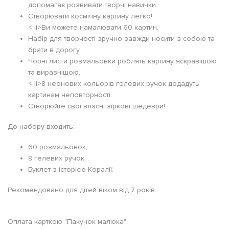
допомагає розвивати творчі навички.
Створювати космічну картину легко!
< li>Ви можете намалювати 60 картин.
Набір для творчості зручно завжди носити з собою та
брати в дорогу.
Чорні листи розмальовки роблять картину яскравішою
та виразнішою.
< li>8 неонових кольорів гелевих ручок додадуть
картинам неповторності.
Створюйте свої власні зіркові шедеври!
До набору входить:
60 розмальовок,
8 гелевих ручок,
Буклет з історією Коралії.
Рекомендовано для дітей віком від 7 років.
Оплата карткою "Пакунок малюка"