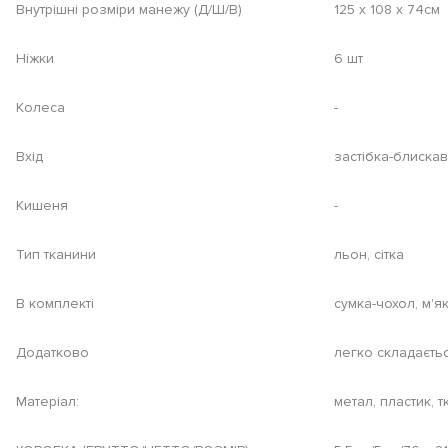
Внутрішні розміри манежу (Д/Ш/В)
125 х 108 х 74см
Ніжки
6 шт
Колеса
-
Вхід
застібка-блиска
Кишеня
-
Тип тканини
льон, сітка
В комплекті
сумка-чохол, м'я
Додатково
легко складаєть
Матеріал:
метал, пластик, т