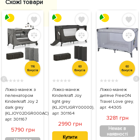
Схожі товари
116
60
60
бонусів
бонусів
бонусів
★
★
★
★
★
★
★
★
★
★
★
★
★
★
★
Ліжко-манеж з
Ліжко-манеж
Ліжко-манеж
пеленатором
Kinderkraft Joy
дитяче FreeON
Kinderkraft Joy 2
light grey
Travel Love grey,
dark grey
(KLJOYLIGRY00000),
арт. 44305
(KLJOY02DGR000AC),
арт. 301164
3281 грн
арт. 301167
2990 грн
Немає в
5790 грн
наявності
Купити