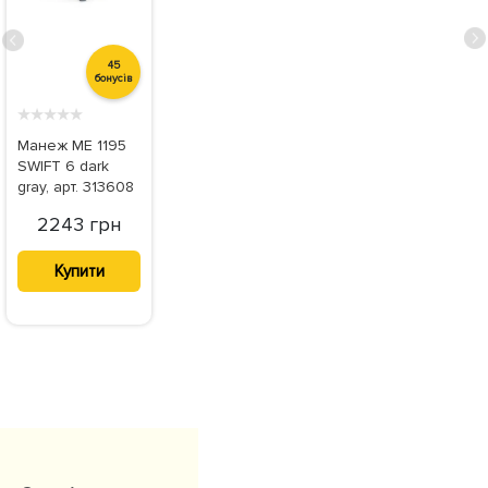
45
бонусів
★
★
★
★
★
Манеж ME 1195
SWIFT 6 dark
gray, арт. 313608
2243 грн
Купити