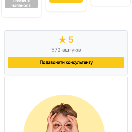
Немає в
наявності
★
5
572
відгуків
Подзвонити консультанту