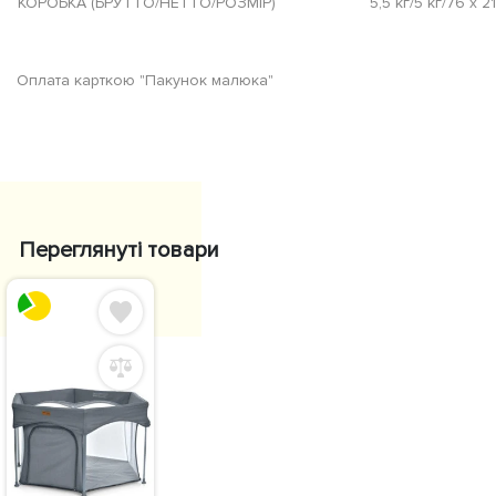
КОРОБКА (БРУТТО/НЕТТО/РОЗМІР)
5,5 кг/5 кг/76 х 2
Оплата карткою "Пакунок малюка"
Переглянуті товари