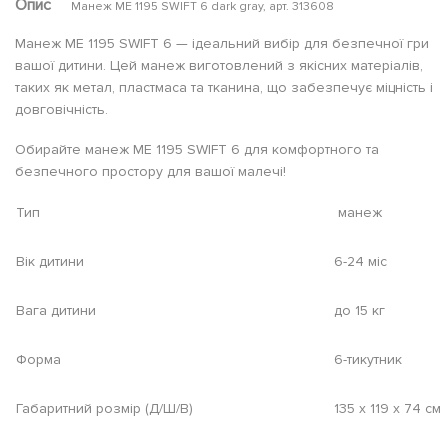
Опис
Манеж ME 1195 SWIFT 6 dark gray, арт. 313608
Манеж ME 1195 SWIFT 6 — ідеальний вибір для безпечної гри
вашої дитини. Цей манеж виготовлений з якісних матеріалів,
таких як метал, пластмаса та тканина, що забезпечує міцність і
довговічність.
Обирайте манеж ME 1195 SWIFT 6 для комфортного та
безпечного простору для вашої малечі!
Тип
манеж
Вік дитини
6-24 міс
Вага дитини
до 15 кг
Форма
6-тикутник
Габаритний розмір (Д/Ш/В)
135 х 119 х 74 см