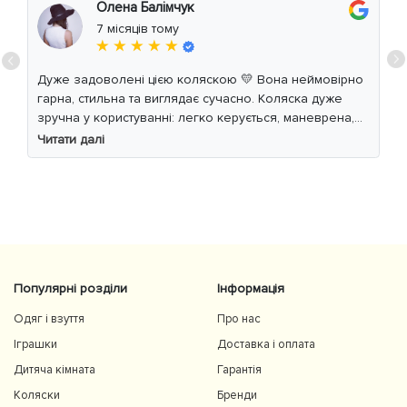
Олена Балімчук
7 місяців тому
★ ★ ★ ★ ★
Дуже задоволені цією коляскою 💛 Вона неймовірно
гарна, стильна та виглядає сучасно. Коляска дуже
зручна у користуванні: легко керується, маневрена,
м’який хід навіть по нерівній дорозі. Дитині
Читати далі
комфортно, просторе сидіння та великий капюшон
добре захищають від вітру й сонця. Якість матеріалів
на високому рівні, все продумано до дрібниць.
Користуємось із задоволенням і сміливо
рекомендуємо 👍
Популярні розділи
Інформація
Одяг і взуття
Про нас
Іграшки
Доставка і оплата
Дитяча кімната
Гарантія
Коляски
Бренди