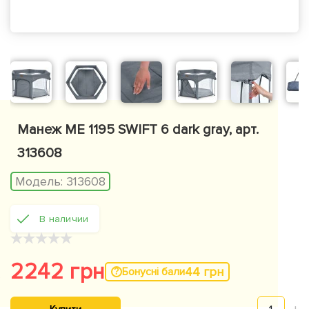
Манеж ME 1195 SWIFT 6 dark gray, арт.
313608
Модель:
313608
В наличии
★
★
★
★
★
2242 грн
44 грн
Бонусні бали