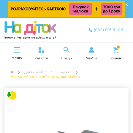
×
(098) 015 81 06
0
Меню
Увійти
Каталог
Пошук
Кошик
Дитячі меблі
Ліжечка
Манеж ME 1098 UNITY+ gray, арт. 313308