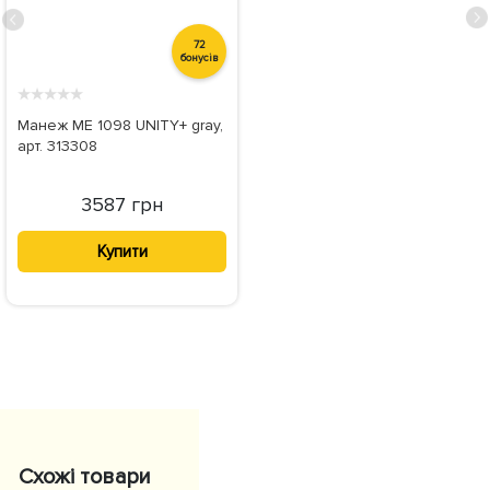
72
бонусів
★
★
★
★
★
Манеж ME 1098 UNITY+ gray,
арт. 313308
3587 грн
Купити
Схожі товари