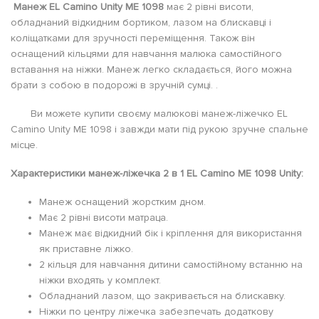
Манеж EL Camino Unity ME 1098
має 2 рівні висоти,
обладнаний відкидним бортиком, лазом на блискавці і
коліщатками для зручності переміщення. Також він
оснащений кільцями для навчання малюка самостійного
вставання на ніжки. Манеж легко складається, його можна
брати з собою в подорожі в зручній сумці. .
Ви можете купити своєму малюкові манеж-ліжечко EL
Camino Unity ME 1098 і завжди мати під рукою зручне спальне
місце.
Характеристики манеж-ліжечка 2 в 1 EL Camino ME 1098 Unity:
Манеж оснащений жорстким дном.
Має 2 рівні висоти матраца.
Манеж має відкидний бік і кріплення для використання
як приставне ліжко.
2 кільця для навчання дитини самостійному встанню на
ніжки входять у комплект.
Обладнаний лазом, що закривається на блискавку.
Ніжки по центру ліжечка забезпечать додаткову