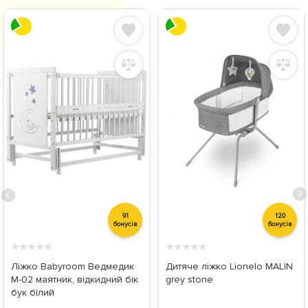
91
120
бонусів
бонусів
★
★
★
★
★
★
★
★
★
★
Ліжко Babyroom Ведмедик
Дитяче ліжко Lionelo MALIN
M-02 маятник, відкидний бік
grey stone
бук білий