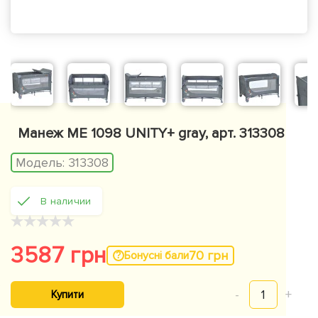
Манеж ME 1098 UNITY+ gray, арт. 313308
Модель:
313308
В наличии
★
★
★
★
★
3587 грн
70 грн
Бонусні бали
-
1
+
Купити