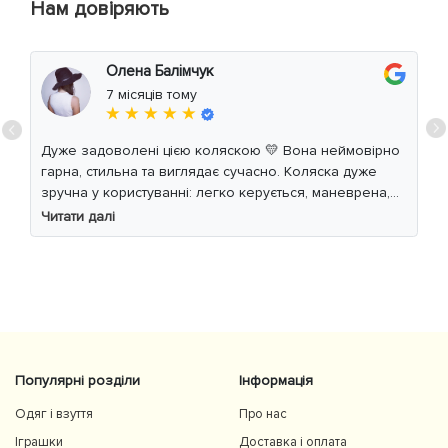
Нам довіряють
Олена Балімчук
7 місяців тому
★ ★ ★ ★ ★
Дуже задоволені цією коляскою 💛 Вона неймовірно
гарна, стильна та виглядає сучасно. Коляска дуже
зручна у користуванні: легко керується, маневрена,
м’який хід навіть по нерівній дорозі. Дитині
Читати далі
комфортно, просторе сидіння та великий капюшон
добре захищають від вітру й сонця. Якість матеріалів
на високому рівні, все продумано до дрібниць.
Користуємось із задоволенням і сміливо
рекомендуємо 👍
Популярні розділи
Інформація
Одяг і взуття
Про нас
Іграшки
Доставка і оплата