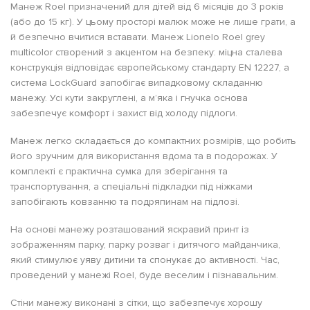
Манеж Roel призначений для дітей від 6 місяців до 3 років
(або до 15 кг). У цьому просторі малюк може не лише грати, а
й безпечно вчитися вставати. Манеж Lionelo Roel grey
multicolor створений з акцентом на безпеку: міцна сталева
конструкція відповідає європейському стандарту EN 12227, а
система LockGuard запобігає випадковому складанню
манежу. Усі кути закруглені, а м’яка і гнучка основа
забезпечує комфорт і захист від холоду підлоги.
Манеж легко складається до компактних розмірів, що робить
його зручним для використання вдома та в подорожах. У
комплекті є практична сумка для зберігання та
транспортування, а спеціальні підкладки під ніжками
запобігають ковзанню та подряпинам на підлозі.
На основі манежу розташований яскравий принт із
зображенням парку, парку розваг і дитячого майданчика,
який стимулює уяву дитини та спонукає до активності. Час,
проведений у манежі Roel, буде веселим і пізнавальним.
Стіни манежу виконані з сітки, що забезпечує хорошу