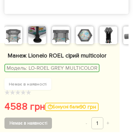
Манеж Lionelo ROEL сірий multicolor
Модель:
LO-ROEL GREY MULTICOLOR
Немає в наявності
★
★
★
★
★
4588 грн
90 грн
Бонусні бали
-
1
+
Немає в наявності