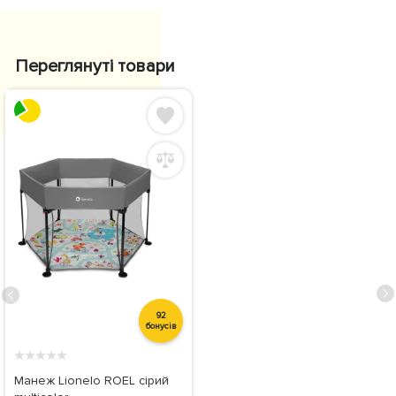
Переглянуті товари
92
бонусів
★
★
★
★
★
Манеж Lionelo ROEL сірий