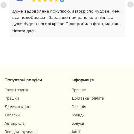
★ ★ ★ ★ ★
Дуже задоволена покупкою, автокрісло чудове, мені
все подобається. Зараз ще нам рано, але пізніше
дуже буде в нагоді крісло.Поки робила фото, малюк
уважно читав інструкцію 😁
Читати далі
Популярні розділи
Інформація
Одяг і взуття
Про нас
Іграшки
Доставка і оплата
Дитяча кімната
Гарантія
Коляски
Бренди
Автокрісла
Бонуси
Все для годування
Акції