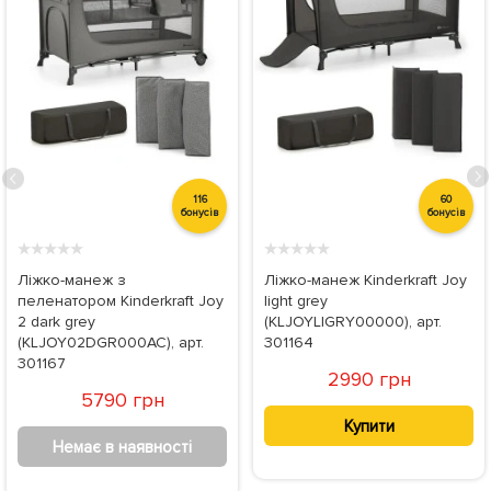
116
60
бонусів
бонусів
★
★
★
★
★
★
★
★
★
★
Ліжко-манеж з
Ліжко-манеж Kinderkraft Joy
пеленатором Kinderkraft Joy
light grey
2 dark grey
(KLJOYLIGRY00000), арт.
(KLJOY02DGR000AC), арт.
301164
301167
2990 грн
5790 грн
Купити
Немає в наявності