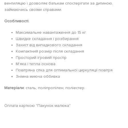
вентиляцію і дозволяє батькам спостерігати за дитиною,
займаючись своїми справами.
Особливості:
Максимальне навантаження до 15 кг
Швидке складання і розбирання
Захист від випадкового складання
Компактний розмір після складання
Просторий ігровий простір
М’яка і тепла основа
Повітряна сітка для оптимальної циркуляції повітря
Знімна миюча оббивка
Матеріали:
сталь, поліпропілен, поліестер.
Оплата карткою "Пакунок малюка"