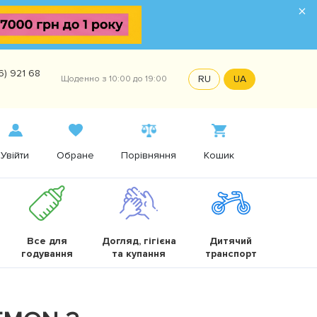
×
6) 921 68
RU
UA
Щоденно з 10:00 до 19:00
Увійти
Обране
Порівняння
Кошик
Все для
Догляд, гігієна
Дитячий
годування
та купання
транспорт