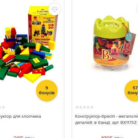
9
57
бонусів
бону
★
★
★
★
★
★
★
руктор для хлопчика
Конструктор-бристл - мегаполі
деталей, в банці), арт. BX1175Z