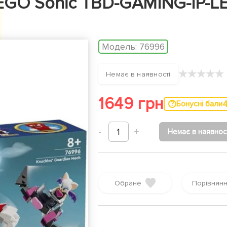
EGO Sonic TBD-GAMING-IP-L
Модель:
76996
★
★
★
★
★
Немає в наявності
1649 грн
Бонусні бали
-
1
+
Немає в наявнос
Обране
Порівнян