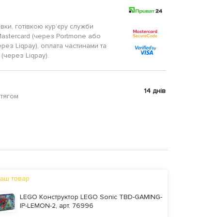
авки, готівкою кур’єру служби
Mastercard (через Portmone або
ерез Liqpay), оплата частинами та
(через Liqpay).
14 днів
отягом
аш товар
LEGO Конструктор LEGO Sonic TBD-GAMING-
IP-LEMON-2, арт. 76996