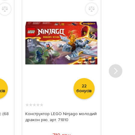
22
сів
бонусів
★
★
★
★
★
★
★
★
★
★
с (68
Конструктор LEGO Ninjago молодий
Конструктор 
дракон рію, арт. 71810
будівельник
коробці), а