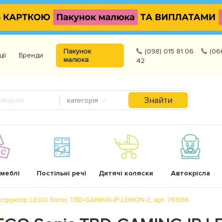
Пакунок
(098) 015 81 06
(06
ції
Бренди
малюка
42
Знайти
категорія
 меблі
Постільні речі
Дитячі коляски
Автокрісла
структор LEGO Sonic TBD-GAMING-IP-LEMON-2, арт. 76996