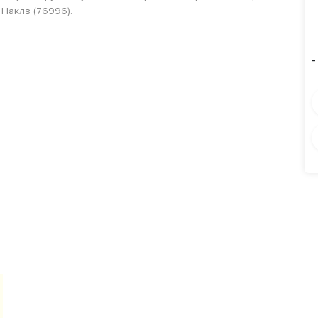
Наклз (76996).
-