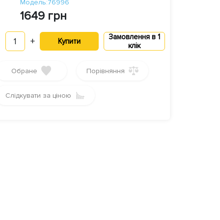
Модель:76996
1649 грн
Замовлення в 1
1
+
Купити
клік
Обране
Порівняння
Слідкувати за ціною