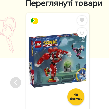
Переглянуті товари
49
бонусів