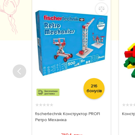
37
216
бонусів
бонусів
★
★
★
★
★
★
★
★
гнітний 30
fischertechnik Конструктор PROFI
Конст
Ретро Механіка