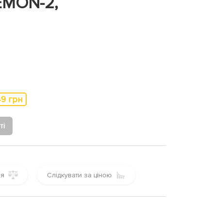
EMON-2,
49 грн
ті
ня
Слідкувати за ціною