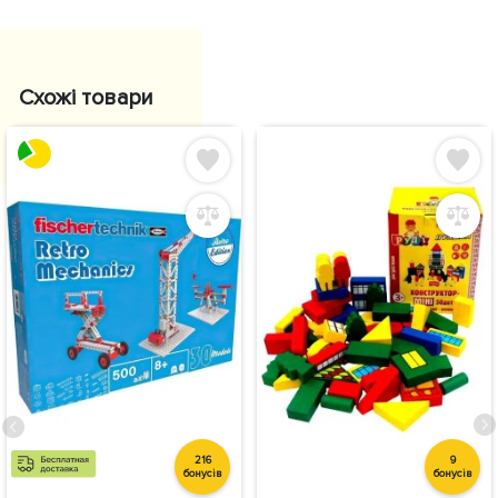
Схожі товари
216
9
бонусів
бонусів