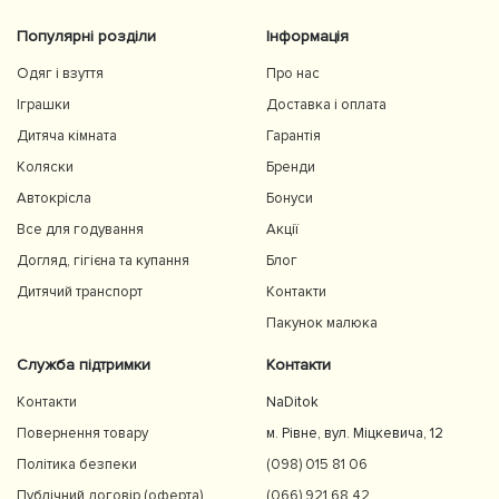
Популярні розділи
Інформація
Одяг і взуття
Про нас
Іграшки
Доставка і оплата
Дитяча кімната
Гарантія
Коляски
Бренди
Автокрісла
Бонуси
Все для годування
Акції
Догляд, гігієна та купання
Блог
Дитячий транспорт
Контакти
Пакунок малюка
Служба підтримки
Контакти
Контакти
NaDitok
Повернення товару
м. Рівне, вул. Міцкевича, 12
Політика безпеки
(098) 015 81 06
Публічний договір (оферта)
(066) 921 68 42