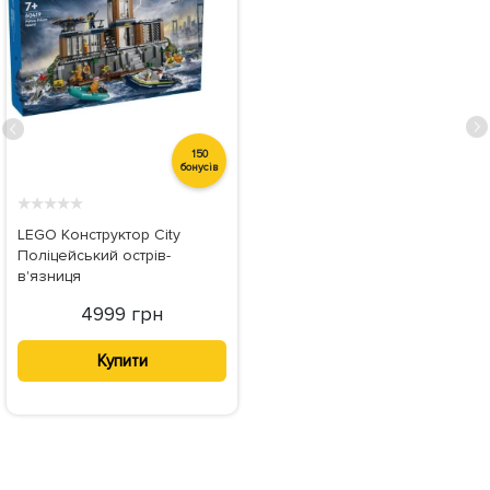
150
бонусів
★
★
★
★
★
LEGO Конструктор City
Поліцейський острів-
в'язниця
4999 грн
Купити