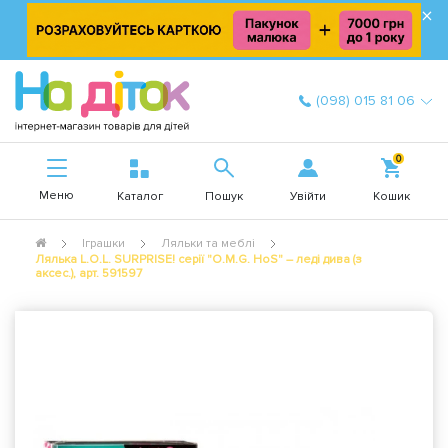
×
(098) 015 81 06
0
Меню
Увійти
Каталог
Пошук
Кошик
Іграшки
Ляльки та меблі
Лялька L.O.L. SURPRISE! серії "O.M.G. HoS" – леді дива (з
аксес.), арт. 591597