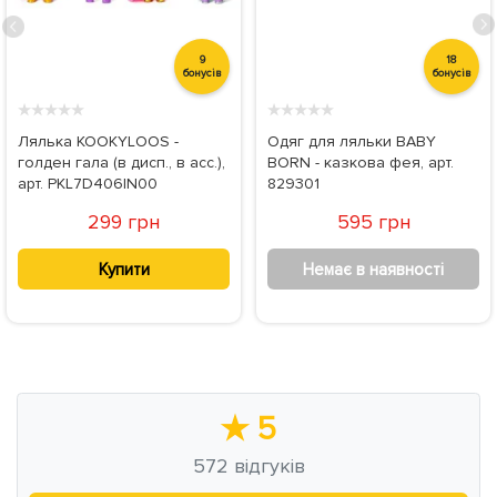
9
18
бонусів
бонусів
★
★
★
★
★
★
★
★
★
★
Лялька KOOKYLOOS -
Одяг для ляльки BABY
голден гала (в дисп., в асс.),
BORN - казкова фея, арт.
арт. PKL7D406IN00
829301
299 грн
595 грн
Купити
Немає в наявності
★
5
572
відгуків