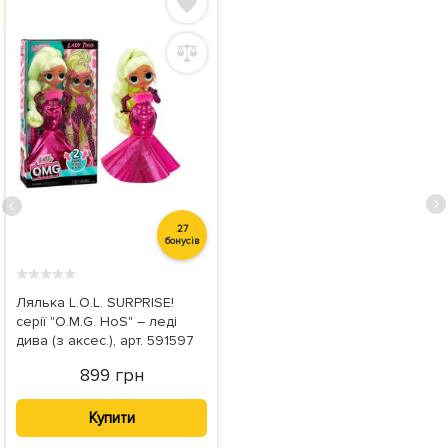
27
бонусів
★
★
★
★
★
Лялька L.O.L. SURPRISE!
серії "O.M.G. HoS" – леді
дива (з аксес.), арт. 591597
899 грн
Купити