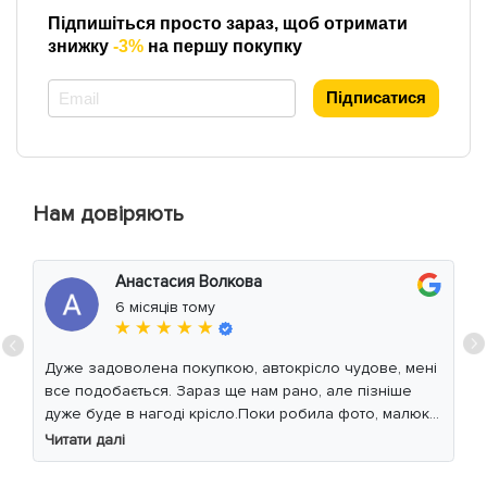
Підпишіться просто зараз, щоб отримати
знижку
-3%
на першу покупку
*
Підписатися
Нам довіряють
Анастасия Волкова
6 місяців тому
★ ★ ★ ★ ★
Дуже задоволена покупкою, автокрісло чудове, мені
все подобається. Зараз ще нам рано, але пізніше
дуже буде в нагоді крісло.Поки робила фото, малюк
уважно читав інструкцію 😁
Читати далі