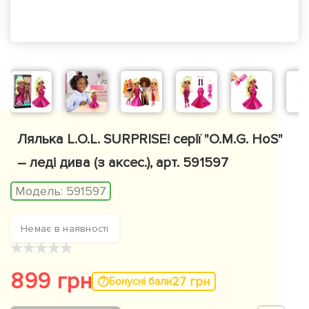
Лялька L.O.L. SURPRISE! серії "O.M.G. HoS"
– леді дива (з аксес.), арт. 591597
Модель:
591597
Немає в наявності
★
★
★
★
★
899 грн
27 грн
Бонусні бали