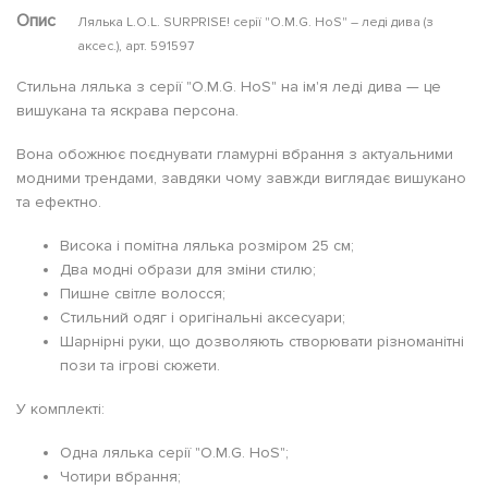
Опис
Лялька L.O.L. SURPRISE! серії "O.M.G. HoS" – леді дива (з
аксес.), арт. 591597
Стильна лялька з серії "O.M.G. HoS" на ім'я леді дива — це
вишукана та яскрава персона.
Вона обожнює поєднувати гламурні вбрання з актуальними
модними трендами, завдяки чому завжди виглядає вишукано
та ефектно.
Висока і помітна лялька розміром 25 см;
Два модні образи для зміни стилю;
Пишне світле волосся;
Стильний одяг і оригінальні аксесуари;
Шарнірні руки, що дозволяють створювати різноманітні
пози та ігрові сюжети.
У комплекті:
Одна лялька серії "O.M.G. HoS";
Чотири вбрання;