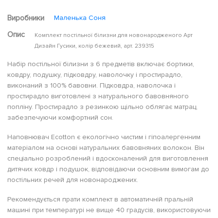
Виробники
Маленька Соня
Опис
Комплект постільної білизни для новонародженого Арт
Дизайн Гусики, колір бежевий, арт. 239315
Набір постільної білизни з 6 предметів включає бортики,
ковдру, подушку, підковдру, наволочку і простирадло,
виконаний з 100% бавовни. Підковдра, наволочка і
простирадло виготовлені з натурального бавовняного
попліну. Простирадло з резинкою щільно облягає матрац,
забезпечуючи комфортний сон.
Наповнювач Ecotton є екологічно чистим і гіпоалергенним
матеріалом на основі натуральних бавовняних волокон. Він
спеціально розроблений і вдосконалений для виготовлення
дитячих ковдр і подушок, відповідаючи основним вимогам до
постільних речей для новонароджених.
Рекомендується прати комплект в автоматичній пральній
машині при температурі не вище 40 градусів, використовуючи