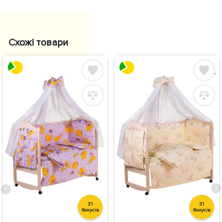
Схожі товари
31
31
бонусів
бонусів