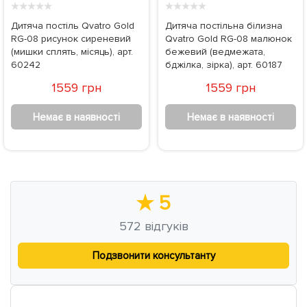
★
★
★
★
★
★
★
★
★
★
Дитяча постіль Qvatro Gold
Дитяча постільна білизна
RG-08 рисунок сиреневий
Qvatro Gold RG-08 малюнок
(мишки сплять, місяць), арт.
бежевий (ведмежата,
60242
бджілка, зірка), арт. 60187
1559 грн
1559 грн
Немає в наявності
Немає в наявності
★
5
572
відгуків
Подзвонити консультанту