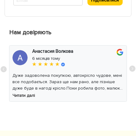
Нам довіряють
Анастасия Волкова
6 місяців тому
★ ★ ★ ★ ★
Дуже задоволена покупкою, автокрісло чудове, мені
все подобається. Зараз ще нам рано, але пізніше
дуже буде в нагоді крісло.Поки робила фото, малюк
уважно читав інструкцію 😁
Читати далі