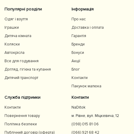
Популярні розділи
Інформація
Одяг і взуття
Про нас
Іграшки
Доставка і оплата
Дитяча кімната
Гарантія
Коляски
Бренди
Автокрісла
Бонуси
Все для годування
Акції
Догляд, гігієна та купання
Блог
Дитячий транспорт
Контакти
Пакунок малюка
Служба підтримки
Контакти
Контакти
NaDitok
Повернення товару
м. Рівне, вул. Міцкевича, 12
Політика безпеки
(098) 015 81 06
Публічний договір (оферта)
(066) 921 68 42