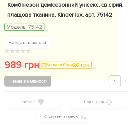
Комбінезон демісезонний унісекс, св.сірий,
плащова тканина, Kinder lux, арт. 75142
Модель:
75142
Немає в наявності
★
★
★
★
★
989 грн
20 грн
Бонусні бали
-
1
+
Немає в наявності
Обране
Порівняння
Слідкувати за ціною