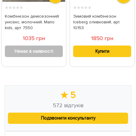
★
★
★
★
★
★
★
★
★
★
Комбінезон демісезонний
Зимовий комбінезон
унісекс, молочний, Mario
Iceberg оливковий, арт.
kids, арт. 7550
10153
1035 грн
1850 грн
Немає в наявності
Купити
★
5
572
відгуків
Подзвонити консультанту