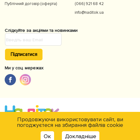
Публічний договір (оферта)
(066) 921 68 42
info@naditok.ua
Слідкуйте за акціями та новинками
Підписатися
Ми у соц. мережах
Продовжуючи використовувати сайт, ви
погоджуєтеся на збирання файлів cookie
Є питання?
© NaDitok © 2012-2026Інтернет-магазин товарів для дітей Naditok. Всі
Ок
Докладніше
права захищені