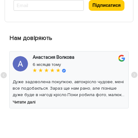
*
Підписатися
Нам довіряють
Анастасия Волкова
6 місяців тому
★ ★ ★ ★ ★
Дуже задоволена покупкою, автокрісло чудове, мені
все подобається. Зараз ще нам рано, але пізніше
дуже буде в нагоді крісло.Поки робила фото, малюк
уважно читав інструкцію 😁
Читати далі