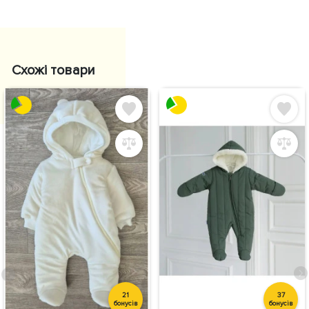
Схожі товари
21
37
бонусів
бонусів