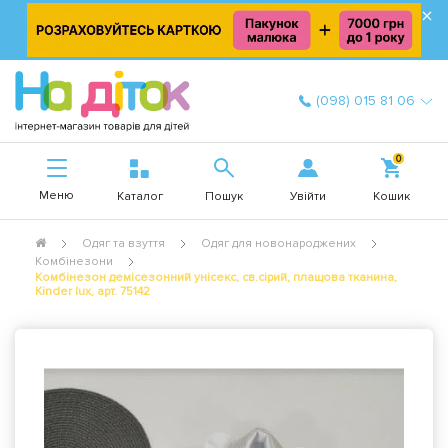
×
(098) 015 81 06
0
Меню
Увійти
Каталог
Пошук
Кошик
Одяг та взуття
Одяг для новонароджених
Комбінезони
Комбінезон демісезонний унісекс, св.сірий, плащова тканина,
Kinder lux, арт. 75142