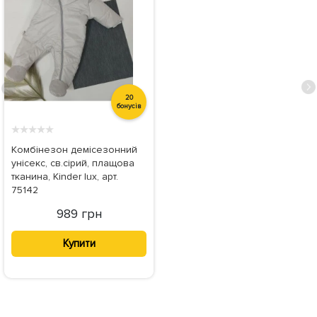
20
бонусів
★
★
★
★
★
Комбінезон демісезонний
унісекс, св.сірий, плащова
тканина, Kinder lux, арт.
75142
989 грн
Купити