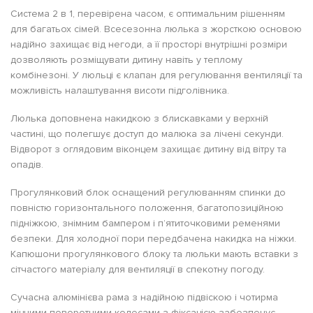
Система 2 в 1, перевірена часом, є оптимальним рішенням
для багатьох сімей. Всесезонна люлька з жорсткою основою
надійно захищає від негоди, а її просторі внутрішні розміри
дозволяють розміщувати дитину навіть у теплому
комбінезоні. У люльці є клапан для регулювання вентиляції та
можливість налаштування висоти підголівника.
Люлька доповнена накидкою з блискавками у верхній
частині, що полегшує доступ до малюка за лічені секунди.
Відворот з оглядовим віконцем захищає дитину від вітру та
опадів.
Прогулянковий блок оснащений регулюванням спинки до
повністю горизонтального положення, багатопозиційною
підніжкою, знімним бампером і п’ятиточковими ременями
безпеки. Для холодної пори передбачена накидка на ніжки.
Капюшони прогулянкового блоку та люльки мають вставки з
сітчастого матеріалу для вентиляції в спекотну погоду.
Сучасна алюмінієва рама з надійною підвіскою і чотирма
міцними поворотними колесами з фіксацією забезпечує