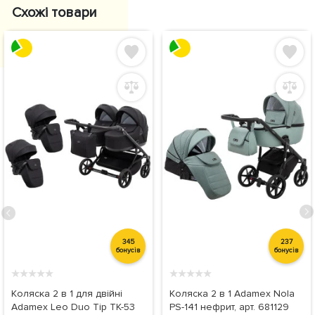
Схожі товари
345
237
бонусів
бонусів
★
★
★
★
★
★
★
★
★
★
Коляска 2 в 1 для двійні
Коляска 2 в 1 Adamex Nola
Adamex Leo Duo Tip TK-53
PS-141 нефрит, арт. 681129