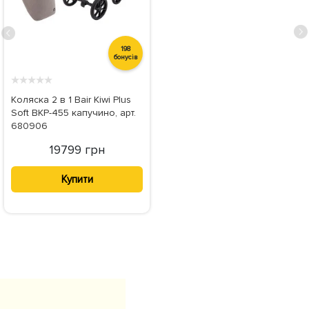
198
бонусів
★
★
★
★
★
Коляска 2 в 1 Bair Kiwi Plus
Soft BKP-455 капучино, арт.
680906
19799 грн
Купити