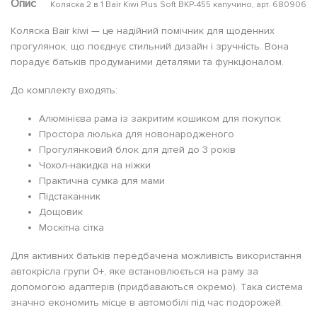
Опис
Коляска 2 в 1 Bair Kiwi Plus Soft BKP-455 капучино, арт. 680906
Коляска Bair kiwi — це надійний помічник для щоденних
прогулянок, що поєднує стильний дизайн і зручність. Вона
порадує батьків продуманими деталями та функціоналом.
До комплекту входять:
Алюмінієва рама із закритим кошиком для покупок
Простора люлька для новонародженого
Прогулянковий блок для дітей до 3 років
Чохол-накидка на ніжки
Практична сумка для мами
Підстаканник
Дощовик
Москітна сітка
Для активних батьків передбачена можливість використання
автокрісла групи 0+, яке встановлюється на раму за
допомогою адаптерів (придбаваються окремо). Така система
значно економить місце в автомобілі під час подорожей.