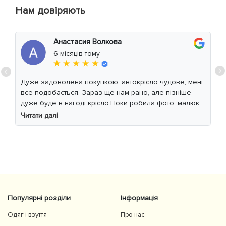
Нам довіряють
Анастасия Волкова
6 місяців тому
★ ★ ★ ★ ★
Дуже задоволена покупкою, автокрісло чудове, мені
все подобається. Зараз ще нам рано, але пізніше
дуже буде в нагоді крісло.Поки робила фото, малюк
уважно читав інструкцію 😁
Читати далі
Популярні розділи
Інформація
Одяг і взуття
Про нас