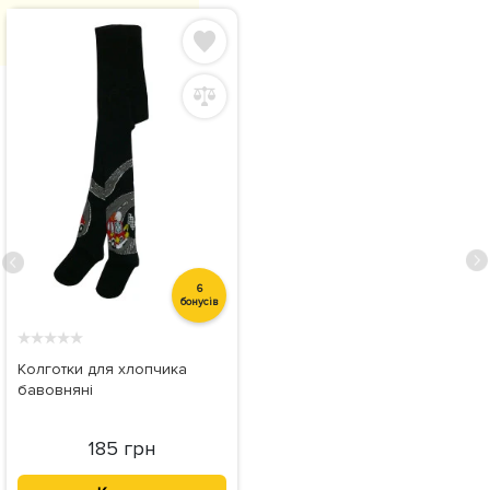
6
бонусів
★
★
★
★
★
Колготки для хлопчика
бавовняні
185 грн