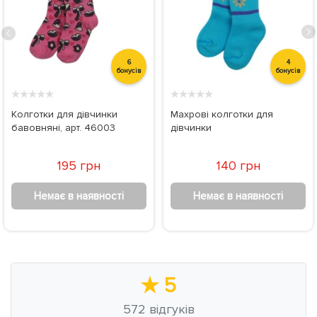
6
4
бонусів
бонусів
★
★
★
★
★
★
★
★
★
★
Колготки для дівчинки
Махрові колготки для
бавовняні, арт. 46003
дівчинки
195 грн
140 грн
Немає в наявності
Немає в наявності
★
5
572
відгуків