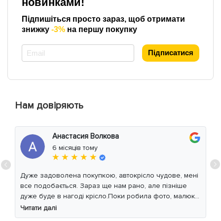
новинками!
Підпишіться просто зараз, щоб отримати
знижку
-3%
на першу покупку
*
Підписатися
Нам довіряють
Анастасия Волкова
6 місяців тому
★ ★ ★ ★ ★
Дуже задоволена покупкою, автокрісло чудове, мені
все подобається. Зараз ще нам рано, але пізніше
дуже буде в нагоді крісло.Поки робила фото, малюк
уважно читав інструкцію 😁
Читати далі