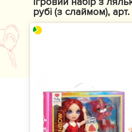
Ігровий набір з ляль
рубі (з слаймом), арт.