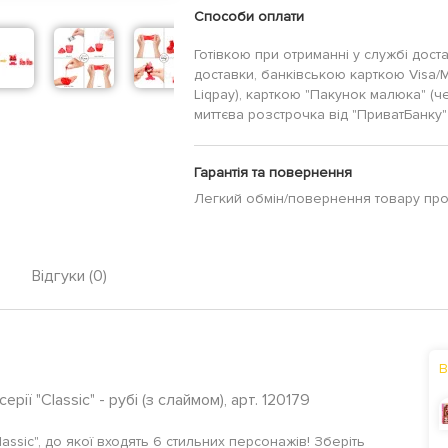
Способи оплати
Готівкою при отриманні у службі дост
доставки, банківською карткою Visa/
Liqpay), карткою "Пакунок малюка" (ч
миттєва розстрочка від "ПриватБанку" 
Гарантія та повернення
Легкий обмін/повернення товару пр
Відгуки (0)
В
ії "Classic" - рубі (з слаймом), арт. 120179
ssic", до якої входять 6 стильних персонажів! Зберіть