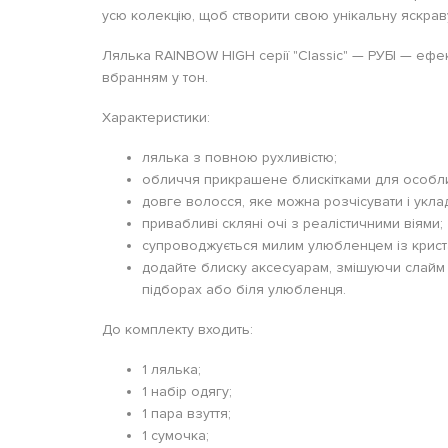
усю колекцію, щоб створити свою унікальну яскрав
Лялька RAINBOW HIGH серії "Classic" — РУБІ — ефе
вбранням у тон.
Характеристики:
лялька з повною рухливістю;
обличчя прикрашене блискітками для особл
довге волосся, яке можна розчісувати і укла
привабливі скляні очі з реалістичними віями;
супроводжується милим улюбленцем із крист
додайте блиску аксесуарам, змішуючи слайм 
підборах або біля улюбленця.
До комплекту входить:
1 лялька;
1 набір одягу;
1 пара взуття;
1 сумочка;