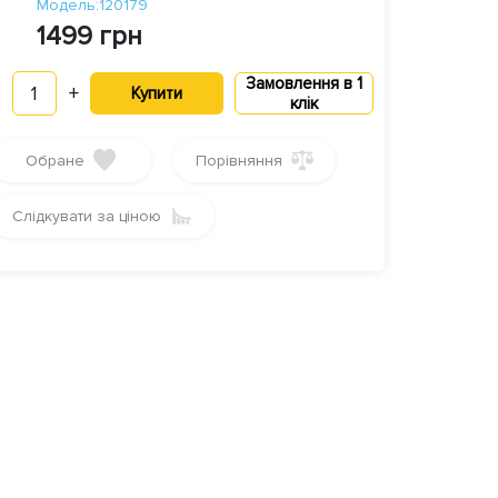
Модель:120179
1499 грн
Замовлення в 1
1
+
Купити
клік
Обране
Порівняння
Слідкувати за ціною