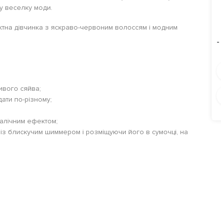
у веселку моди.
ктна дівчинка з яскраво-червоним волоссям і модним
-
ивого сяйва;
дати по-різному;
алічним ефектом;
із блискучим шиммером і розміщуючи його в сумочці, на