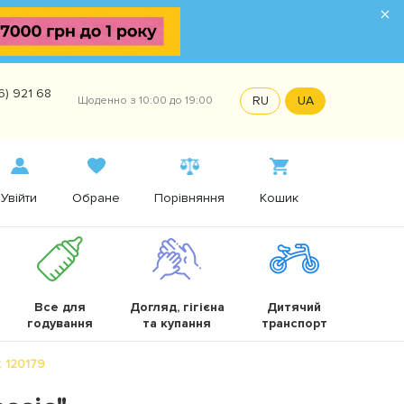
×
6) 921 68
RU
UA
Щоденно з 10:00 до 19:00
Увійти
Обране
Порівняння
Кошик
Все для
Догляд, гігієна
Дитячий
годування
та купання
транспорт
. 120179