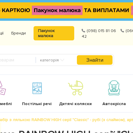
Пакунок
(098) 015 81 06
(06
ції
Бренди
малюка
42
Знайти
категорія
 меблі
Постільні речі
Дитячі коляски
Автокрісла
абір з лялькою RAINBOW HIGH серії "Classic" - рубі (з слаймом), арт