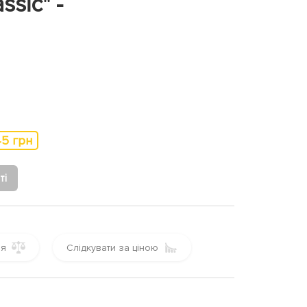
sic" -
45 грн
ті
ня
Слідкувати за ціною