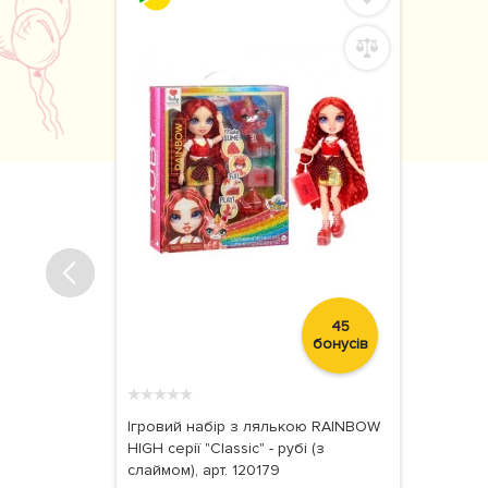
45
бонусів
★
★
★
★
★
Ігровий набір з лялькою RAINBOW
HIGH серії "Classic" - рубі (з
слаймом), арт. 120179