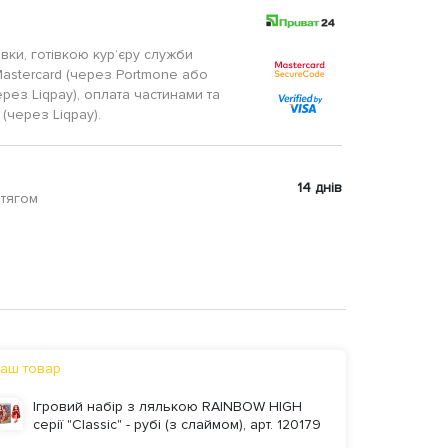
авки, готівкою кур’єру служби
Mastercard (через Portmone або
ерез Liqpay), оплата частинами та
(через Liqpay).
14 днів
отягом
аш товар
Ігровий набір з лялькою RAINBOW HIGH
серії "Classic" - рубі (з слаймом), арт. 120179