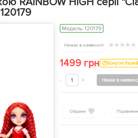
кою RAINBOW HIGH серії "Clas
 120179
Модель:
120179
★
★
★
★
★
Немає в наявності
1499 грн
Бонусні бали
-
1
+
Немає в наявнос
Обране
Порівнян