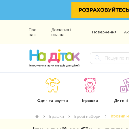
Про
Доставка і
Повернення
Ак
нас
оплата
Одяг та взуття
Іграшки
Дитячі
Ігровий н
Іграшки
Ігрові набори