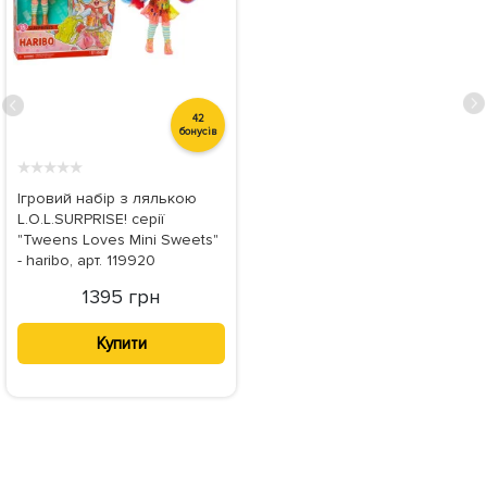
42
бонусів
★
★
★
★
★
Ігровий набір з лялькою
L.O.L.SURPRISE! серії
"Tweens Loves Mini Sweets"
- haribo, арт. 119920
1395 грн
Купити