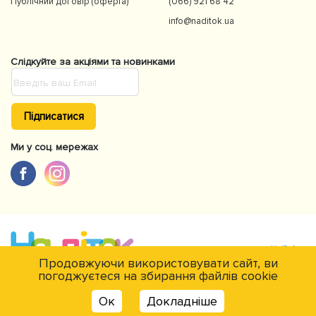
Публічний договір (оферта)
(066) 921 68 42
info@naditok.ua
Слідкуйте за акціями та новинками
Підписатися
Ми у соц. мережах
Продовжуючи використовувати сайт, ви
погоджуєтеся на збирання файлів cookie
Є питання?
© NaDitok © 2012-2026Інтернет-магазин товарів для дітей Naditok. Всі
Ок
Докладніше
права захищені