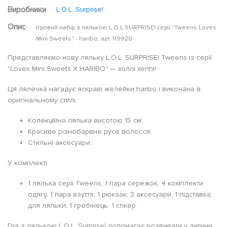
Виробники
L.O.L. Surprise!
Опис
Ігровий набір з лялькою L.O.L.SURPRISE! серії "Tweens Loves
Mini Sweets" - haribo, арт. 119920
Представляємо нову ляльку L.O.L. SURPRISE! Tweens із серії
"Loves Mini Sweets X HARIBO" — холлі хеппі!
Ця лялечка нагадує яскраві желейки haribo і виконана в
оригінальному стилі.
Колекційна лялька висотою 15 см;
Красиве різнобарвне русе волосся;
Стильні аксесуари.
У комплекті:
1 лялька серії Tweens, 1 пара сережок, 4 комплекти
одягу, 1 пара взуття, 1 рюкзак, 3 аксесуари, 1 підставка
для ляльки, 1 гребінець, 1 стікер.
Гра з лялькою L.O.L. Surprise! допомагає розвивати у дитини