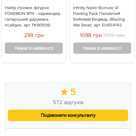
Набір ігрових фігурок
Infinity Nado Волчок VI
POKEMON W19 - чармандер,
Flaming Pack Палаючий
галарський дарумака,
Бойовий Ведмідь (Blazing
псайдек, арт. PKW3598
War Bear), арт. EU654142
299 грн
1098 грн
1799 грн
Немає в наявності
Немає в наявності
★
5
572
відгуків
Подзвонити консультанту