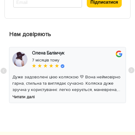
*
Підписатися
Нам довіряють
Олена Балімчук
7 місяців тому
★ ★ ★ ★ ★
Дуже задоволені цією коляскою 💛 Вона неймовірно
гарна, стильна та виглядає сучасно. Коляска дуже
зручна у користуванні: легко керується, маневрена,
м’який хід навіть по нерівній дорозі. Дитині
Читати далі
комфортно, просторе сидіння та великий капюшон
добре захищають від вітру й сонця. Якість матеріалів
на високому рівні, все продумано до дрібниць.
Користуємось із задоволенням і сміливо
рекомендуємо 👍