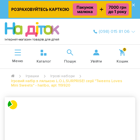
×
(098) 015 81 06
0
Меню
Увійти
Каталог
Пошук
Кошик
Іграшки
Ігрові набори
Ігровий набір з лялькою L.O.L.SURPRISE! серії "Tweens Loves
Mini Sweets" - haribo, арт. 119920