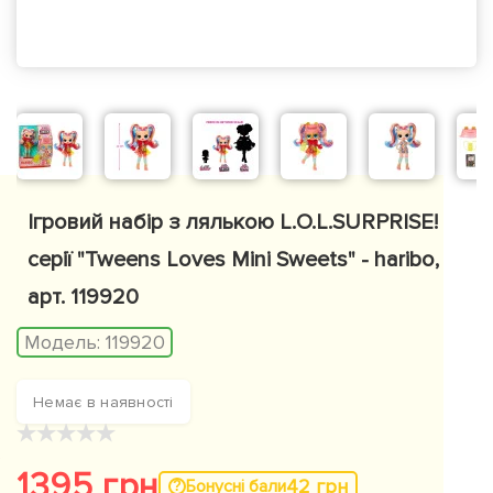
Ігровий набір з лялькою L.O.L.SURPRISE!
серії "Tweens Loves Mini Sweets" - haribo,
арт. 119920
Модель:
119920
Немає в наявності
★
★
★
★
★
1395 грн
42 грн
Бонусні бали