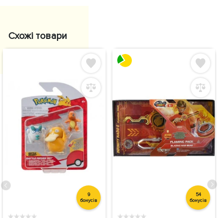
Схожі товари
9
54
бонусів
бонусів
★
★
★
★
★
★
★
★
★
★