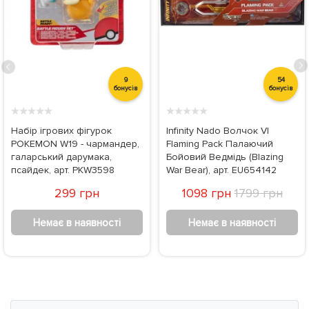
9
54
бонусів
бонусів
★
★
★
★
★
★
★
★
★
★
Набір ігрових фігурок
Infinity Nado Волчок VI
POKEMON W19 - чармандер,
Flaming Pack Палаючий
галарський дарумака,
Бойовий Ведмідь (Blazing
псайдек, арт. PKW3598
War Bear), арт. EU654142
299 грн
1098 грн
1799 грн
Немає в наявності
Немає в наявності