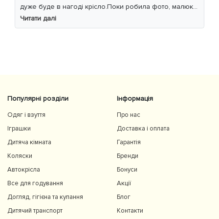
дуже буде в нагоді крісло.Поки робила фото, малюк
уважно читав інструкцію 😁
Читати далі
Популярні розділи
Інформація
Одяг і взуття
Про нас
Іграшки
Доставка і оплата
Дитяча кімната
Гарантія
Коляски
Бренди
Автокрісла
Бонуси
Все для годування
Акції
Догляд, гігієна та купання
Блог
Дитячий транспорт
Контакти