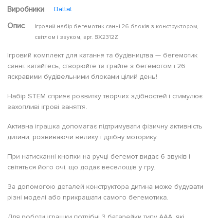
Виробники
Battat
Опис
Ігровий набір бегемотик санні 26 блоків з конструктором,
світлом і звуком, арт. BX2312Z
Ігровий комплект для катання та будівництва — бегемотик
санні: катайтесь, створюйте та грайте з бегемотом і 26
яскравими будівельними блоками цілий день!
Набір STEM сприяє розвитку творчих здібностей і стимулює
захопливі ігрові заняття.
Активна іграшка допомагає підтримувати фізичну активність
дитини, розвиваючи велику і дрібну моторику.
При натисканні кнопки на ручці бегемот видає 6 звуків і
світяться його очі, що додає веселощів у гру.
За допомогою деталей конструктора дитина може будувати
різні моделі або прикрашати самого бегемотика.
Для роботи іграшки потрібні 3 батарейки типу AAA, які