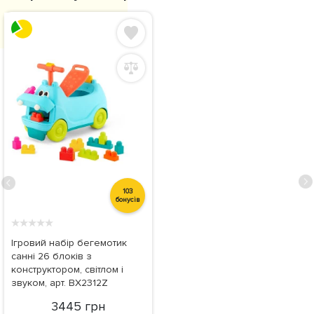
103
бонусів
★
★
★
★
★
Ігровий набір бегемотик
санні 26 блоків з
конструктором, світлом і
звуком, арт. BX2312Z
3445 грн