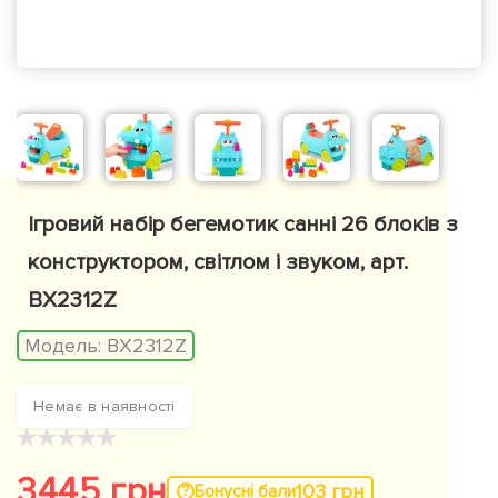
Ігровий набір бегемотик санні 26 блоків з
конструктором, світлом і звуком, арт.
BX2312Z
Модель:
BX2312Z
Немає в наявності
★
★
★
★
★
3445 грн
103 грн
Бонусні бали