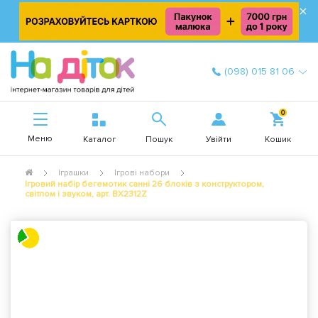
×
(098) 015 81 06
0
Меню
Увійти
Каталог
Пошук
Кошик
Іграшки
Ігрові набори
Ігровий набір бегемотик санні 26 блоків з конструктором,
світлом і звуком, арт. BX2312Z