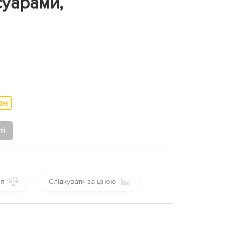
суарами,
рн
ті
ня
Слідкувати за ціною