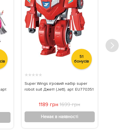
51
сів
бонусів
★
★
★
★
★
★
★
★
★
★
Super Wings ігровий набір super
Ігровий наб
арт.
robot suit Джетт (Jett), арт. EU770351
Бетні, IMC 
1189 грн
1699 грн
Немає в наявності