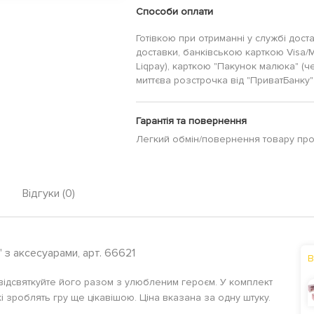
Способи оплати
Готівкою при отриманні у службі дост
доставки, банківською карткою Visa/
Liqpay), карткою "Пакунок малюка" (ч
миттєва розстрочка від "ПриватБанку" 
Гарантія та повернення
Легкий обмін/повернення товару пр
Відгуки (0)
 з аксесуарами, арт. 66621
В
відсвяткуйте його разом з улюбленим героєм. У комплект
кі зроблять гру ще цікавішою. Ціна вказана за одну штуку.