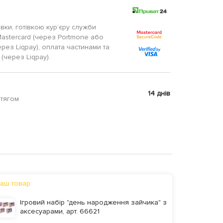
авки, готівкою кур’єру служби
Mastercard (через Portmone або
ерез Liqpay), оплата частинами та
(через Liqpay).
14 днів
отягом
аш товар
Ігровий набір "день народження зайчика" з
аксесуарами, арт. 66621