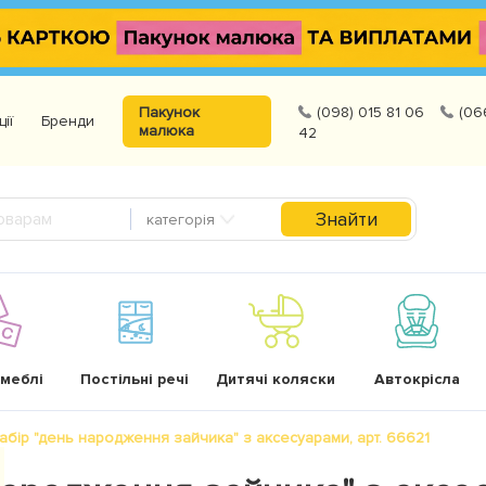
Пакунок
(098) 015 81 06
(06
ції
Бренди
малюка
42
Знайти
категорія
 меблі
Постільні речі
Дитячі коляски
Автокрісла
набір "день народження зайчика" з аксесуарами, арт. 66621