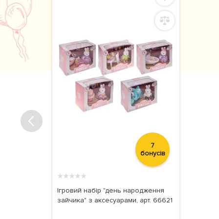
7
бонусів
★
★
★
★
★
Ігровий набір "день народження
зайчика" з аксесуарами, арт. 66621