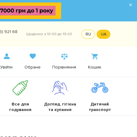
×
6) 921 68
RU
UA
Щоденно з 10:00 до 19:00
Увійти
Обране
Порівняння
Кошик
Все для
Догляд, гігієна
Дитячий
годування
та купання
транспорт