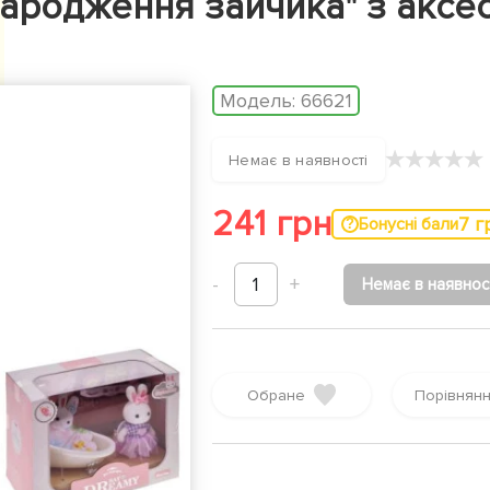
 народження зайчика" з аксе
Модель:
66621
★
★
★
★
★
Немає в наявності
241 грн
7 г
Бонусні бали
-
1
+
Немає в наявнос
Обране
Порівнян