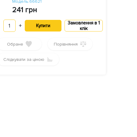
Модель:66621
241 грн
Замовлення в 1
1
+
Купити
клік
Обране
Порівняння
Слідкувати за ціною