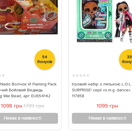
54
33
бонусів
бону
★
★
★
★
★
★
★
ty Nado Волчок VI Flaming Pack
Ігровий набір з лялькою L.O.L.
чий Бойовий Ведмідь
SURPRISE! серії «o.m.g. dance», 
ng War Bear), арт. EU654142
117858
1098 грн
1799 грн
1099 грн
Немає в наявності
Немає в наявності