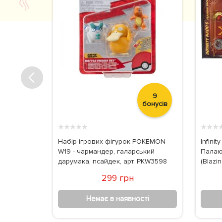
15
9
бонусів
бонусів
★
★
★
★
★
★
★
★
RINES серії
Набір ігрових фігурок POKEMON
Infini
 пеппу,
W19 - чармандер, галарський
Палаю
дарумака, псайдек, арт. PKW3598
(Blazi
299 грн
Немає в наявності