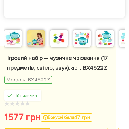
Ігровий набір – музичне чаювання (17
предметів, світло, звук), арт. BX4522Z
Модель:
BX4522Z
В наличии
★
★
★
★
★
1577 грн
47 грн
Бонусні бали