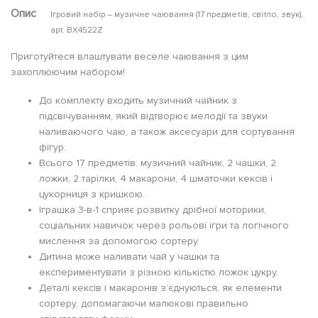
Опис
Ігровий набір – музичне чаювання (17 предметів, світло, звук),
арт. BX4522Z
Приготуйтеся влаштувати веселе чаювання з цим
захоплюючим набором!
До комплекту входить музичний чайник з
підсвічуванням, який відтворює мелодії та звуки
наливаючого чаю, а також аксесуари для сортування
фігур.
Всього 17 предметів: музичний чайник, 2 чашки, 2
ложки, 2 тарілки, 4 макарони, 4 шматочки кексів і
цукорниця з кришкою.
Іграшка 3-в-1 сприяє розвитку дрібної моторики,
соціальних навичок через рольові ігри та логічного
мислення за допомогою сортеру.
Дитина може наливати чай у чашки та
експериментувати з різною кількістю ложок цукру.
Деталі кексів і макаронів з’єднуються, як елементи
сортеру, допомагаючи малюкові правильно