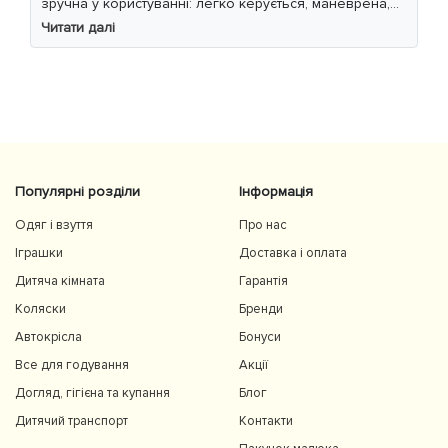
зручна у користуванні: легко керується, маневрена,
м’який хід навіть по нерівній дорозі. Дитині
Читати далі
комфортно, просторе сидіння та великий капюшон
добре захищають від вітру й сонця. Якість матеріалів
на високому рівні, все продумано до дрібниць.
Користуємось із задоволенням і сміливо
рекомендуємо 👍
Популярні розділи
Інформація
Одяг і взуття
Про нас
Іграшки
Доставка і оплата
Дитяча кімната
Гарантія
Коляски
Бренди
Автокрісла
Бонуси
Все для годування
Акції
Догляд, гігієна та купання
Блог
Дитячий транспорт
Контакти