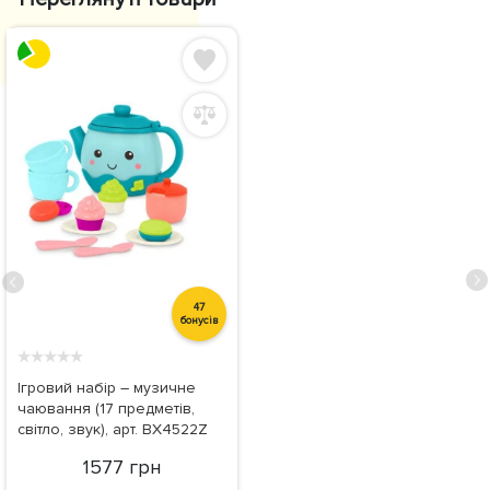
47
бонусів
★
★
★
★
★
Ігровий набір – музичне
чаювання (17 предметів,
світло, звук), арт. BX4522Z
1577 грн