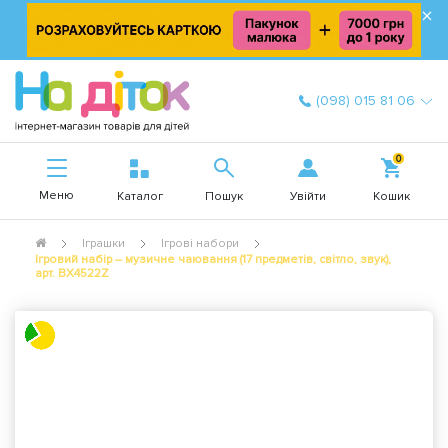
×
(098) 015 81 06
0
Меню
Увійти
Каталог
Пошук
Кошик
Іграшки
Ігрові набори
Ігровий набір – музичне чаювання (17 предметів, світло, звук),
арт. BX4522Z