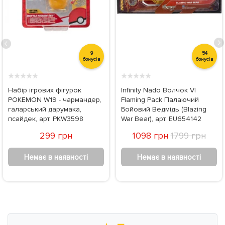
9
54
бонусів
бонусів
★
★
★
★
★
★
★
★
★
★
Набір ігрових фігурок
Infinity Nado Волчок VI
POKEMON W19 - чармандер,
Flaming Pack Палаючий
галарський дарумака,
Бойовий Ведмідь (Blazing
псайдек, арт. PKW3598
War Bear), арт. EU654142
299 грн
1098 грн
1799 грн
Немає в наявності
Немає в наявності