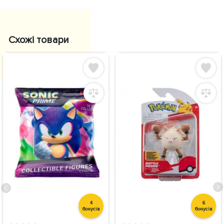
Схожі товари
4
6
бонусів
бонусів