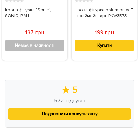
★
★
★
★
★
★
★
★
★
★
Ігрова фігурка "Sonic",
Ігрова фігурка pokemon w17
SONIC, P.M.I. .
- праймейп, арт. PKW3573
137 грн
199 грн
Немає в наявності
Купити
★
5
572
відгуків
Подзвонити консультанту