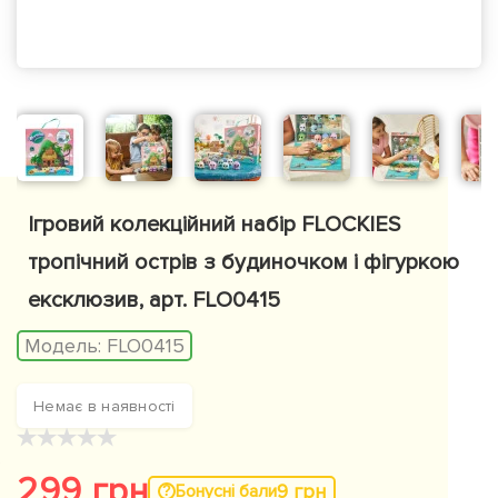
Ігровий колекційний набір FLOCKIES
тропічний острів з будиночком і фігуркою
ексклюзив, арт. FLO0415
Модель:
FLO0415
Немає в наявності
★
★
★
★
★
299 грн
9 грн
Бонусні бали