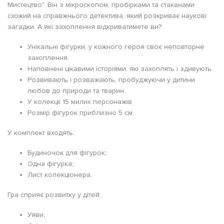
Мистецтво". Він з мікроскопом, пробірками та стаканами
схожий на справжнього детектива, який розкриває наукові
загадки. А які захоплення відкриватимете ви?
Унікальні фігурки, у кожного героя своє неповторне
захоплення.
Наповнені цікавими історіями, які захоплять і здивують.
Розвивають і розважають, пробуджуючи у дитини
любов до природи та тварин.
У колекції 15 милих персонажів.
Розмір фігурок приблизно 5 см.
У комплект входять:
Будиночок для фігурок;
Одна фігурка;
Лист колекціонера.
Гра сприяє розвитку у дітей:
Уяви;