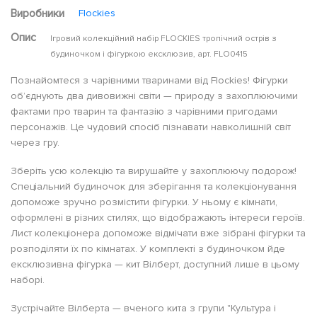
Виробники
Flockies
Опис
Ігровий колекційний набір FLOCKIES тропічний острів з
будиночком і фігуркою ексклюзив, арт. FLO0415
Познайомтеся з чарівними тваринами від Flockies! Фігурки
об’єднують два дивовижні світи — природу з захоплюючими
фактами про тварин та фантазію з чарівними пригодами
персонажів. Це чудовий спосіб пізнавати навколишній світ
через гру.
Зберіть усю колекцію та вирушайте у захоплюючу подорож!
Спеціальний будиночок для зберігання та колекціонування
допоможе зручно розмістити фігурки. У ньому є кімнати,
оформлені в різних стилях, що відображають інтереси героїв.
Лист колекціонера допоможе відмічати вже зібрані фігурки та
розподіляти їх по кімнатах. У комплекті з будиночком йде
ексклюзивна фігурка — кит Вілберт, доступний лише в цьому
наборі.
Зустрічайте Вілберта — вченого кита з групи "Культура і