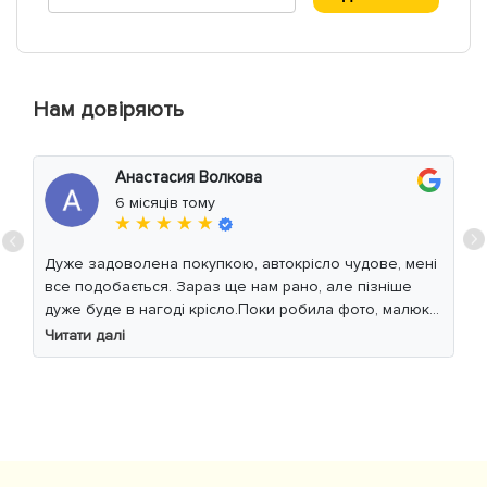
Нам довіряють
Анастасия Волкова
6 місяців тому
★ ★ ★ ★ ★
Дуже задоволена покупкою, автокрісло чудове, мені
все подобається. Зараз ще нам рано, але пізніше
дуже буде в нагоді крісло.Поки робила фото, малюк
уважно читав інструкцію 😁
Читати далі