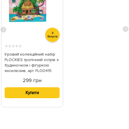
9
бонусів
★
★
★
★
★
Ігровий колекційний набір
FLOCKIES тропічний острів з
будиночком і фігуркою
ексклюзив, арт. FLO0415
299 грн
Купити