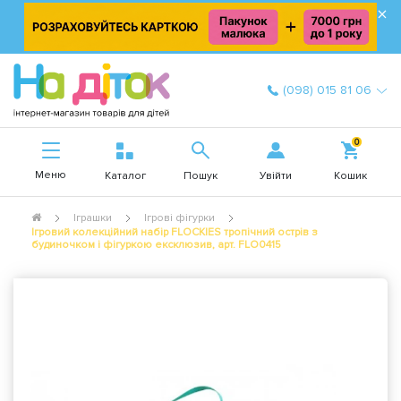
×
(098) 015 81 06
0
Меню
Увійти
Каталог
Пошук
Кошик
Іграшки
Ігрові фігурки
Ігровий колекційний набір FLOCKIES тропічний острів з
будиночком і фігуркою ексклюзив, арт. FLO0415