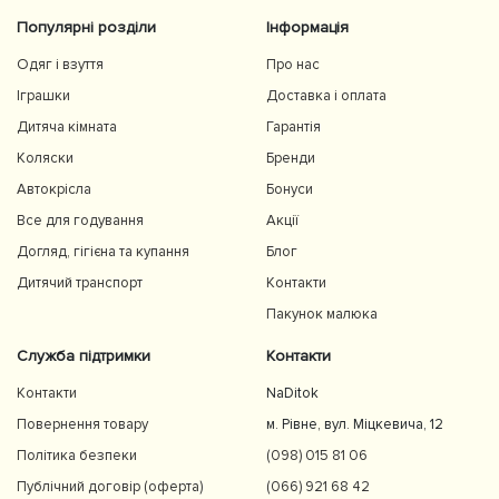
Популярні розділи
Інформація
Одяг і взуття
Про нас
Іграшки
Доставка і оплата
Дитяча кімната
Гарантія
Коляски
Бренди
Автокрісла
Бонуси
Все для годування
Акції
Догляд, гігієна та купання
Блог
Дитячий транспорт
Контакти
Пакунок малюка
Служба підтримки
Контакти
Контакти
NaDitok
Повернення товару
м. Рівне, вул. Міцкевича, 12
Політика безпеки
(098) 015 81 06
Публічний договір (оферта)
(066) 921 68 42