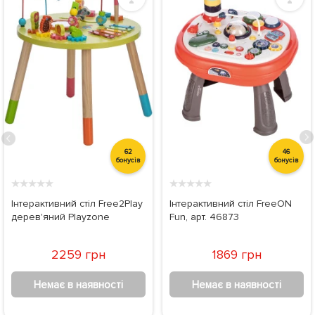
62
46
бонусів
бонусів
★
★
★
★
★
★
★
★
★
★
Інтерактивний стіл Free2Play
Інтерактивний стіл FreeON
дерев'яний Playzone
Fun, арт. 46873
2259 грн
1869 грн
Немає в наявності
Немає в наявності