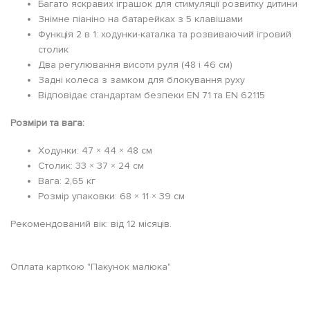
Багато яскравих іграшок для стимуляції розвитку дитини
Знімне піаніно на батарейках з 5 клавішами
Функція 2 в 1: ходунки-каталка та розвиваючий ігровий
столик
Два регулювання висоти руля (48 і 46 см)
Задні колеса з замком для блокування руху
Відповідає стандартам безпеки EN 71 та EN 62115
Розміри та вага:
Ходунки: 47 × 44 × 48 см
Столик: 33 × 37 × 24 см
Вага: 2,65 кг
Розмір упаковки: 68 × 11 × 39 см
Рекомендований вік: від 12 місяців.
Оплата карткою "Пакунок малюка"