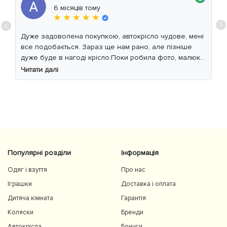
6 місяців тому
★ ★ ★ ★ ★
Дуже задоволена покупкою, автокрісло чудове, мені
все подобається. Зараз ще нам рано, але пізніше
дуже буде в нагоді крісло.Поки робила фото, малюк
уважно читав інструкцію 😁
Читати далі
Популярні розділи
Інформація
Одяг і взуття
Про нас
Іграшки
Доставка і оплата
Дитяча кімната
Гарантія
Коляски
Бренди
Автокрісла
Бонуси