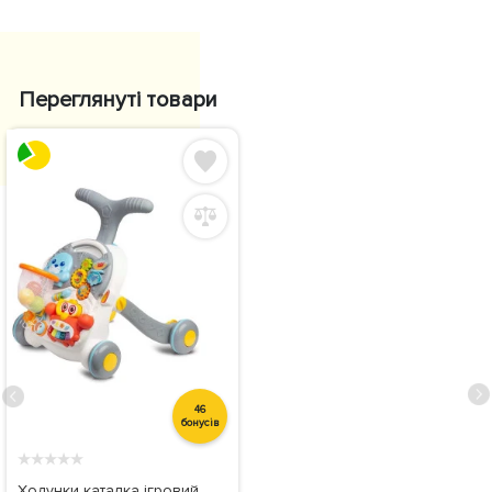
Переглянуті товари
46
бонусів
★
★
★
★
★
Ходунки каталка ігровий