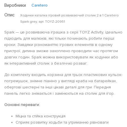
Виробники
Caretero
Опис
Ходунки каталка ігровий розвиваючий столик 2 в 1 Caretero
Spark grey, арт. TOYZ-20951
Spark — це розвиваюча іграшка з серії TOYZ Activity, ідеально
підходить для малюків, які тільки починають робити перші
кроки. Завдяки різноманіттю ігрових елементів в одному
пристрої, дитина зможе захоплено проводити час протягом
довгих годин. Spark можна використовувати як ходунки або
як інтерактивний столик з безліччю розваг.
До комплекту входить корзина для трьох пластикових кульок-
погремушок, знімне піаніно у вигляді краба на батарейках,
обертові шестерні та інші цікаві деталі для гри. Передня
панель легко знімається і замінюється на столик для ігор.
Основні переваги:
Міцна та стійка конструкція
Сприяє розвитку ходьби та утриманню рівноваги