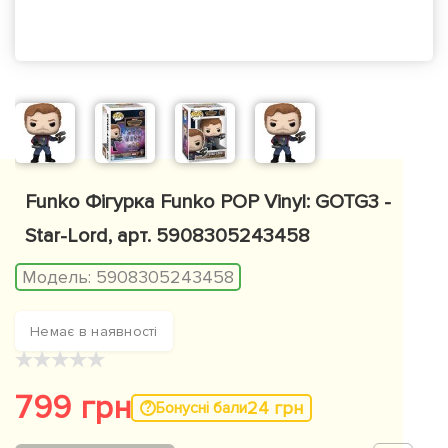
Funko Фігурка Funko POP Vinyl: GOTG3 -
Star-Lord, арт. 5908305243458
Модель:
5908305243458
Немає в наявності
★
★
★
★
★
799 грн
24 грн
Бонусні бали