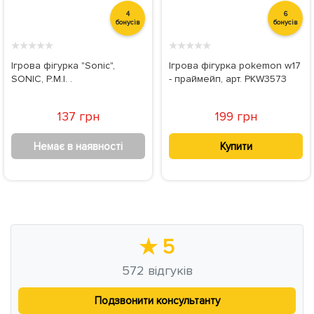
4
6
бонусів
бонусів
★
★
★
★
★
★
★
★
★
★
Ігрова фігурка "Sonic",
Ігрова фігурка pokemon w17
SONIC, P.M.I. .
- праймейп, арт. PKW3573
137 грн
199 грн
Немає в наявності
Купити
★
5
572
відгуків
Подзвонити консультанту