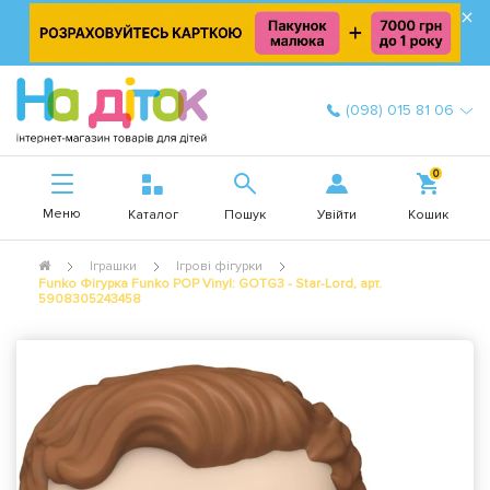
×
(098) 015 81 06
0
Меню
Увійти
Каталог
Пошук
Кошик
Іграшки
Ігрові фігурки
Funko Фігурка Funko POP Vinyl: GOTG3 - Star-Lord, арт.
5908305243458