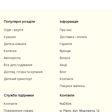
Користуємось із задоволенням і сміливо
рекомендуємо 👍
Популярні розділи
Інформація
Одяг і взуття
Про нас
Іграшки
Доставка і оплата
Дитяча кімната
Гарантія
Коляски
Бренди
Автокрісла
Бонуси
Все для годування
Акції
Догляд, гігієна та купання
Блог
Дитячий транспорт
Контакти
Пакунок малюка
Служба підтримки
Контакти
Контакти
NaDitok
Повернення товару
м. Рівне, вул. Міцкевича, 12