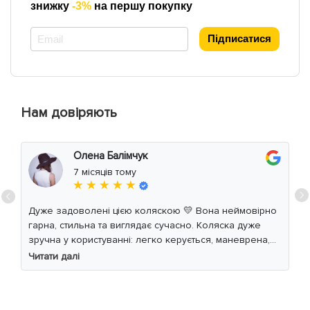
знижку
-3%
на першу покупку
*
Підписатися
Нам довіряють
Олена Балімчук
7 місяців тому
★ ★ ★ ★ ★
Дуже задоволені цією коляскою 💛 Вона неймовірно
гарна, стильна та виглядає сучасно. Коляска дуже
зручна у користуванні: легко керується, маневрена,
м’який хід навіть по нерівній дорозі. Дитині
Читати далі
комфортно, просторе сидіння та великий капюшон
добре захищають від вітру й сонця. Якість матеріалів
на високому рівні, все продумано до дрібниць.