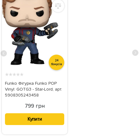
24
бонусів
★
★
★
★
★
Funko Фігурка Funko POP
Vinyl: GOTG3 - Star-Lord, арт.
5908305243458
799 грн
Купити