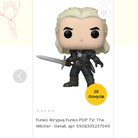
28
бонусів
★
★
★
★
★
Funko Фігурка Funko POP TV: The
Witcher - Geralt, арт. 5908305237549