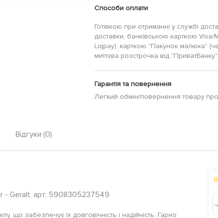
Способи оплати
Готівкою при отриманні у службі дост
доставки, банківською карткою Visa/
Liqpay), карткою "Пакунок малюка" (ч
миттєва розстрочка від "ПриватБанку" 
Гарантія та повернення
Легкий обмін/повернення товару пр
Відгуки (0)
В
r - Geralt, арт. 5908305237549
ілу, що забезпечує їх довговічність і надійність. Гарно