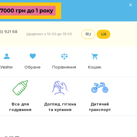
×
6) 921 68
RU
UA
Щоденно з 10:00 до 19:00
Увійти
Обране
Порівняння
Кошик
Все для
Догляд, гігієна
Дитячий
годування
та купання
транспорт