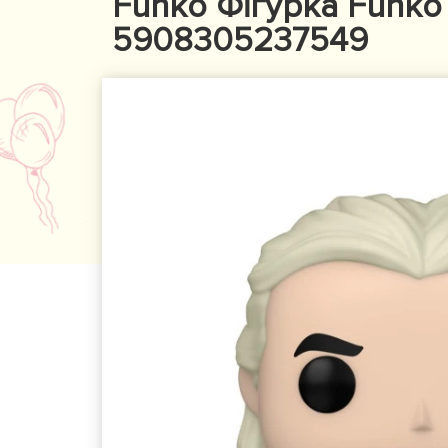
Funko Фігурка Funko P
5908305237549