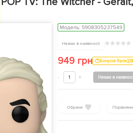
OP TV: The Witcher - Geralt,
Модель:
5908305237549
★
★
★
★
★
Немає в наявності
949 грн
28
Бонусні бали
-
1
+
Немає в наявнос
Обране
Порівнян