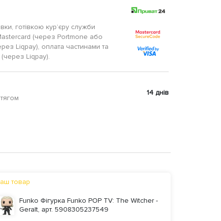
авки, готівкою кур’єру служби
Mastercard (через Portmone або
ерез Liqpay), оплата частинами та
(через Liqpay).
14 днів
отягом
аш товар
Funko Фігурка Funko POP TV: The Witcher -
Geralt, арт. 5908305237549