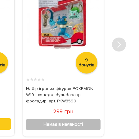
9
сів
бонусів
★
★
★
★
★
★
★
★
★
★
Набір ігрових фігурок POKEMON
Фігурка Fill
W19 - хонедж, бульбазавр,
Метелики ,
фрогадир, арт. PKW3599
,Dracco Gro
299 грн
Немає в наявності
Не