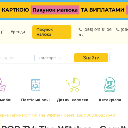
Пакунок
(098) 015 81 06
(06
ції
Бренди
малюка
42
Знайти
категорія
 меблі
Постільні речі
Дитячі коляски
Автокрісла
урка Funko POP TV: The Witcher - Geralt, арт. 5908305237549