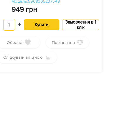
Модель:5908305237549
949 грн
Замовлення в 1
1
+
Купити
клік
Обране
Порівняння
Слідкувати за ціною