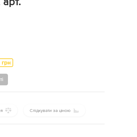
 арт.
 грн
ті
ня
Слідкувати за ціною