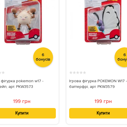
6
6
бонусів
бону
★
★
★
★
★
★
★
 фігурка pokemon w17 -
Ігрова фігурка POKEMON W17 -
ейп, арт. PKW3573
баттерфрі, арт. PKW3579
199 грн
199 грн
Купити
Купити