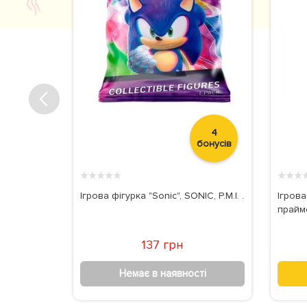
7
4
бонусів
бонусів
★
★
★
★
★
★
★
★
dopt me!
Ігрова фігурка "Sonic", SONIC, P.M.I. .
Ігрова
види, в
прайм
2
137 грн
Немає в наявності
ті