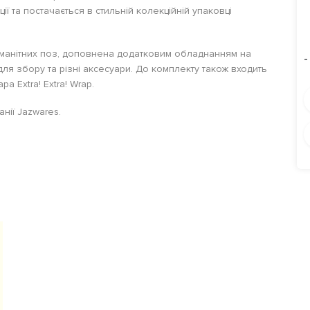
ії та постачається в стильній колекційній упаковці
номанітних поз, доповнена додатковим обладнанням на
-
для збору та різні аксесуари. До комплекту також входить
 Extra! Extra! Wrap.
нії Jazwares.