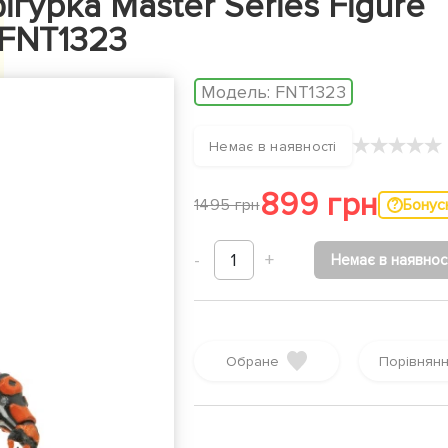
ігурка Master Series Figure
 FNT1323
Модель:
FNT1323
★
★
★
★
★
Немає в наявності
899 грн
Бонус
1495 грн
-
1
+
Немає в наявнос
Обране
Порівнян