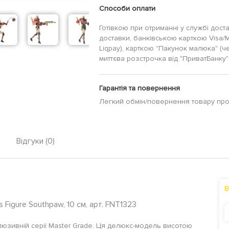
Способи оплати
Готівкою при отриманні у службі дост
доставки, банківською карткою Visa/
Liqpay), карткою "Пакунок малюка" (ч
миттєва розстрочка від "ПриватБанку" 
Гарантія та повернення
Легкий обмін/повернення товару пр
Відгуки (0)
В
s Figure Southpaw, 10 см, арт. FNT1323
люзивній серії Master Grade. Ця делюкс-модель висотою