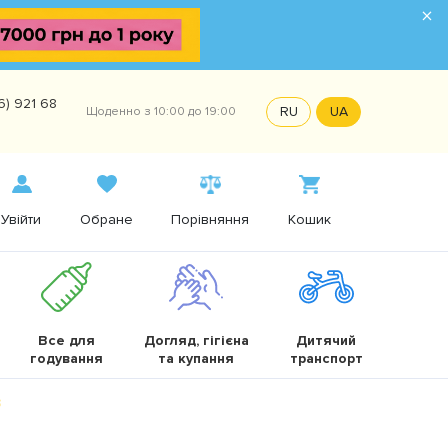
×
6) 921 68
RU
UA
Щоденно з 10:00 до 19:00
Увійти
Обране
Порівняння
Кошик
Все для
Догляд, гігієна
Дитячий
годування
та купання
транспорт
3