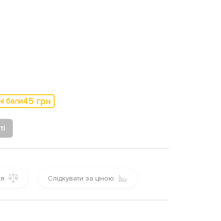
45 грн
ні бали
ті
ня
Слідкувати за ціною