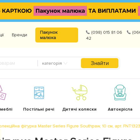
Пакунок
(098) 015 81 06
(06
ції
Бренди
малюка
42
Знайти
категорія
 меблі
Постільні речі
Дитячі коляски
Автокрісла
колекційна фігурка Master Series Figure Southpaw, 10 см, арт. FNT132