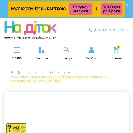
×
(098) 015 81 06
0
Меню
Увійти
Каталог
Пошук
Кошик
Іграшки
Ігрові фігурки
DevSeries Ігрова колекційна фігурка Mystery Figures, в
асортименті, S1, арт. CRS0039