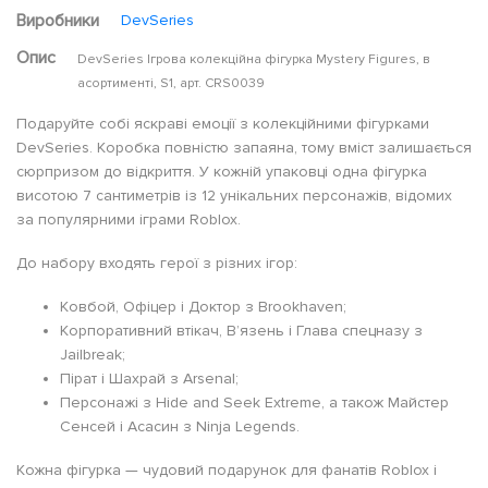
Виробники
DevSeries
Опис
DevSeries Ігрова колекційна фігурка Mystery Figures, в
асортименті, S1, арт. CRS0039
Подаруйте собі яскраві емоції з колекційними фігурками
DevSeries. Коробка повністю запаяна, тому вміст залишається
сюрпризом до відкриття. У кожній упаковці одна фігурка
висотою 7 сантиметрів із 12 унікальних персонажів, відомих
за популярними іграми Roblox.
До набору входять герої з різних ігор:
Ковбой, Офіцер і Доктор з Brookhaven;
Корпоративний втікач, В’язень і Глава спецназу з
Jailbreak;
Пірат і Шахрай з Arsenal;
Персонажі з Hide and Seek Extreme, а також Майстер
Сенсей і Асасин з Ninja Legends.
Кожна фігурка — чудовий подарунок для фанатів Roblox і