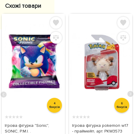
Схожі товари
4
6
бонусів
бонусів
★
★
★
★
★
★
★
★
★
★
Ігрова фігурка "Sonic",
Ігрова фігурка pokemon w17
SONIC, P.M.I. .
- праймейп, арт. PKW3573