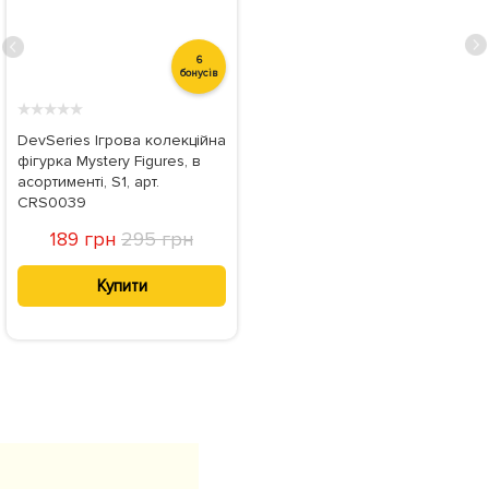
6
бонусів
★
★
★
★
★
DevSeries Ігрова колекційна
фігурка Mystery Figures, в
асортименті, S1, арт.
CRS0039
189 грн
295 грн
Купити