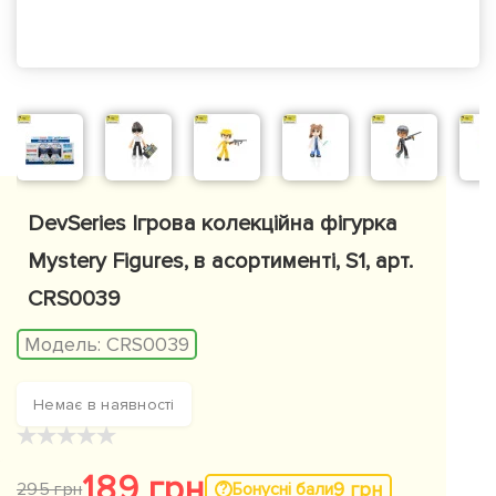
DevSeries Ігрова колекційна фігурка
Mystery Figures, в асортименті, S1, арт.
CRS0039
Модель:
CRS0039
Немає в наявності
★
★
★
★
★
189 грн
9 грн
Бонусні бали
295 грн