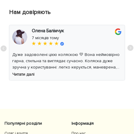
Нам довіряють
Олена Балімчук
7 місяців тому
★ ★ ★ ★ ★
Дуже задоволені цією коляскою 💛 Вона неймовірно
гарна, стильна та виглядає сучасно. Коляска дуже
зручна у користуванні: легко керується, маневрена,
м’який хід навіть по нерівній дорозі. Дитині
Читати далі
комфортно, просторе сидіння та великий капюшон
добре захищають від вітру й сонця. Якість матеріалів
на високому рівні, все продумано до дрібниць.
Користуємось із задоволенням і сміливо
рекомендуємо 👍
Популярні розділи
Інформація
Одяг і взуття
Про нас