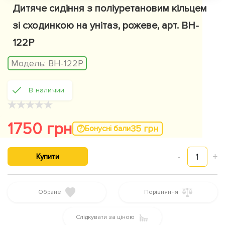
Дитяче сидіння з поліуретановим кільцем
зі сходинкою на унітаз, рожеве, арт. BH-
122P
Модель:
BH-122P
В наличии
★
★
★
★
★
1750 грн
35 грн
Бонусні бали
-
1
+
Купити
Обране
Порівняння
Слідкувати за ціною