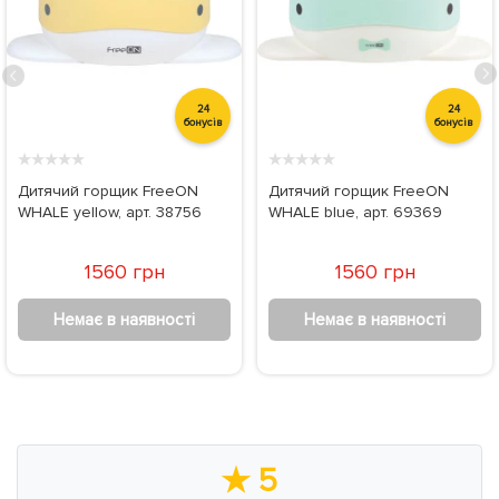
24
24
бонусів
бонусів
★
★
★
★
★
★
★
★
★
★
Дитячий горщик FreeON
Дитячий горщик FreeON
WHALE yellow, арт. 38756
WHALE blue, арт. 69369
1560 грн
1560 грн
Немає в наявності
Немає в наявності
★
5