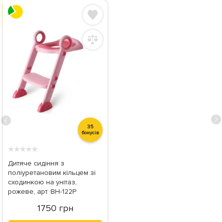
35
бонусів
★
★
★
★
★
Дитяче сидіння з
поліуретановим кільцем зі
сходинкою на унітаз,
рожеве, арт. BH-122P
1750 грн