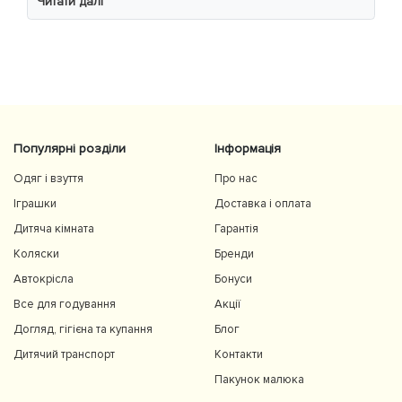
Читати далі
комфортно, просторе сидіння та великий капюшон
добре захищають від вітру й сонця. Якість матеріалів
на високому рівні, все продумано до дрібниць.
Користуємось із задоволенням і сміливо
рекомендуємо 👍
Популярні розділи
Інформація
Одяг і взуття
Про нас
Іграшки
Доставка і оплата
Дитяча кімната
Гарантія
Коляски
Бренди
Автокрісла
Бонуси
Все для годування
Акції
Догляд, гігієна та купання
Блог
Дитячий транспорт
Контакти
Пакунок малюка