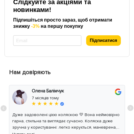
Слідкуйте за акціями та
новинками!
Підпишіться просто зараз, щоб отримати
знижку
-3%
на першу покупку
*
Підписатися
Нам довіряють
Олена Балімчук
7 місяців тому
★ ★ ★ ★ ★
Дуже задоволені цією коляскою 💛 Вона неймовірно
гарна, стильна та виглядає сучасно. Коляска дуже
зручна у користуванні: легко керується, маневрена,
м’який хід навіть по нерівній дорозі. Дитині