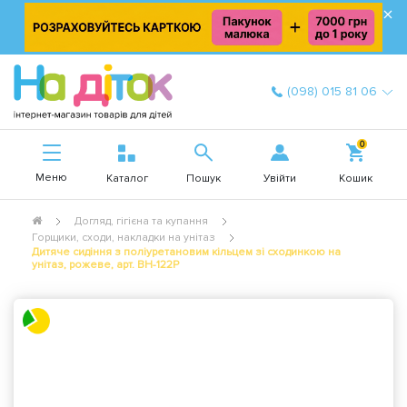
×
(098) 015 81 06
0
Меню
Увійти
Каталог
Пошук
Кошик
Догляд, гігієна та купання
Горщики, сходи, накладки на унітаз
Дитяче сидіння з поліуретановим кільцем зі сходинкою на
унітаз, рожеве, арт. BH-122P