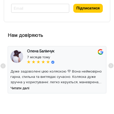
*
Підписатися
Нам довіряють
Олена Балімчук
7 місяців тому
★ ★ ★ ★ ★
Дуже задоволені цією коляскою 💛 Вона неймовірно
гарна, стильна та виглядає сучасно. Коляска дуже
зручна у користуванні: легко керується, маневрена,
м’який хід навіть по нерівній дорозі. Дитині
Читати далі
комфортно, просторе сидіння та великий капюшон
добре захищають від вітру й сонця. Якість матеріалів
на високому рівні, все продумано до дрібниць.
Користуємось із задоволенням і сміливо