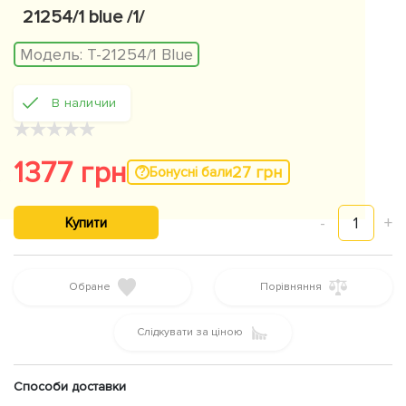
21254/1 blue /1/
Модель:
T-21254/1 Blue
В наличии
★
★
★
★
★
1377 грн
27 грн
Бонусні бали
-
1
+
Купити
Обране
Порівняння
Слідкувати за ціною
Способи доставки