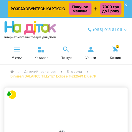
×
(098) 015 81 06
0
Меню
Увійти
Каталог
Пошук
Кошик
Дитячий транспорт
Біговели
Біговел BALANCE TILLY 12" Eclipse T-21254/1 blue /1/