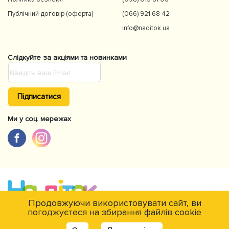
Публічний договір (оферта)
(066) 921 68 42
info@naditok.ua
Слідкуйте за акціями та новинками
Підписатися
Ми у соц. мережах
Продовжуючи використовувати сайт, ви
погоджуєтеся на збирання файлів cookie
Є питання?
© NaDitok © 2012-2026Інтернет-магазин товарів для дітей Naditok. Всі