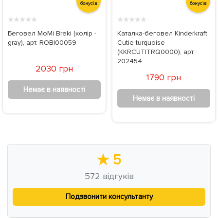
бонусів
бонусів
★
★
★
★
★
★
★
★
★
★
Беговел MoMi Breki (колір -
Каталка-беговел Kinderkraft
gray), арт. ROBI00059
Cutie turquoise
(KKRCUTITRQ0000), арт.
202454
2030 грн
1790 грн
Немає в наявності
Немає в наявності
★
5
572
відгуків
Подзвонити консультанту