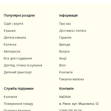
рекомендуємо 👍
Популярні розділи
Інформація
Одяг і взуття
Про нас
Іграшки
Доставка і оплата
Дитяча кімната
Гарантія
Коляски
Бренди
Автокрісла
Бонуси
Все для годування
Акції
Догляд, гігієна та купання
Блог
Дитячий транспорт
Контакти
Пакунок малюка
Служба підтримки
Контакти
Контакти
NaDitok
Повернення товару
м. Рівне, вул. Міцкевича, 12
Політика безпеки
(098) 015 81 06