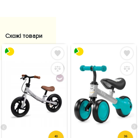
Схожі товари
40
36