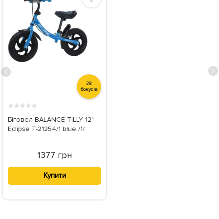
28
бонусів
★
★
★
★
★
Біговел BALANCE TILLY 12"
Eclipse T-21254/1 blue /1/
1377 грн
Купити