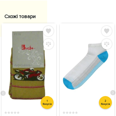
Схожі товари
1
2
бонусів
бонусів
★
★
★
★
★
★
★
★
★
★