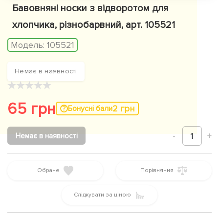
Бавовняні носки з відворотом для
хлопчика, різнобарвний, арт. 105521
Модель:
105521
Немає в наявності
★
★
★
★
★
65 грн
2 грн
Бонусні бали
-
1
+
Немає в наявності
Обране
Порівняння
Слідкувати за ціною