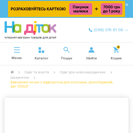
×
(098) 015 81 06
0
Меню
Увійти
Каталог
Пошук
Кошик
Одяг та взуття
Одяг для новонароджених
Шкарпетки
Бавовняні носки з відворотом для хлопчика, різнобарвний,
арт. 105521