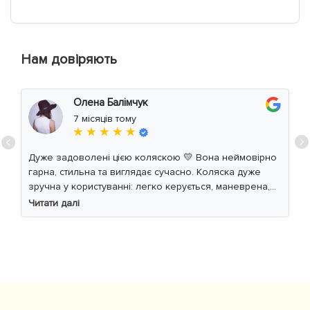
Нам довіряють
Олена Балімчук
7 місяців тому
★ ★ ★ ★ ★
Дуже задоволені цією коляскою 💛 Вона неймовірно
гарна, стильна та виглядає сучасно. Коляска дуже
зручна у користуванні: легко керується, маневрена,
м’який хід навіть по нерівній дорозі. Дитині
Читати далі
комфортно, просторе сидіння та великий капюшон
добре захищають від вітру й сонця. Якість матеріалів
на високому рівні, все продумано до дрібниць.
Користуємось із задоволенням і сміливо
рекомендуємо 👍