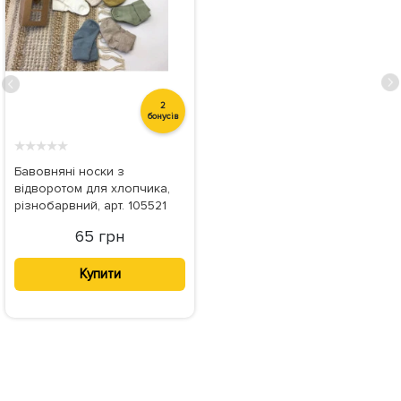
2
бонусів
★
★
★
★
★
Бавовняні носки з
відворотом для хлопчика,
різнобарвний, арт. 105521
65 грн
Купити