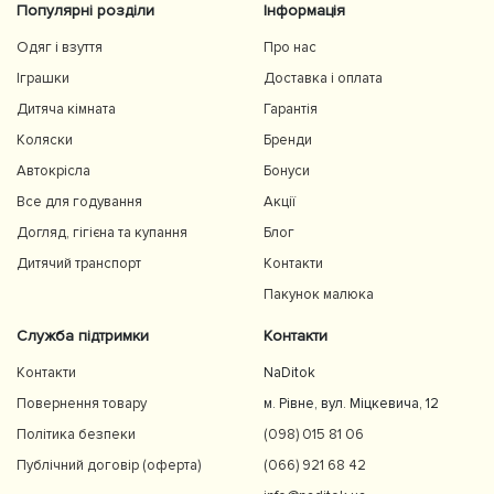
Популярні розділи
Інформація
Одяг і взуття
Про нас
Іграшки
Доставка і оплата
Дитяча кімната
Гарантія
Коляски
Бренди
Автокрісла
Бонуси
Все для годування
Акції
Догляд, гігієна та купання
Блог
Дитячий транспорт
Контакти
Пакунок малюка
Служба підтримки
Контакти
Контакти
NaDitok
Повернення товару
м. Рівне, вул. Міцкевича, 12
Політика безпеки
(098) 015 81 06
Публічний договір (оферта)
(066) 921 68 42