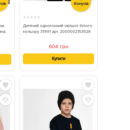
сів
бонусів
★
★
★
★
★
ом,
Дитячий однотонний світшот білого
ина,
кольору 31991 арт. 2000002153528
604 грн
Купити