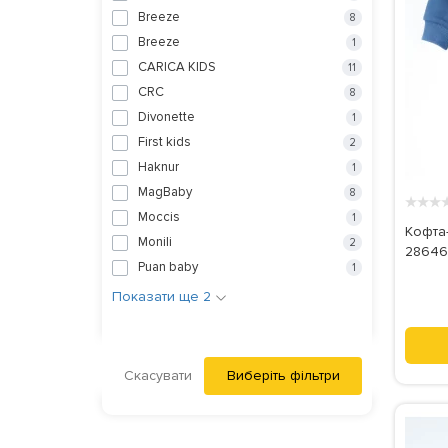
Breeze
8
Breeze
1
CARICA KIDS
11
CRC
8
Divonette
1
First kids
2
Haknur
1
MagBaby
8
★
★
★
Moccis
1
Кофта-
Monili
2
28646
Puan baby
1
Показати ще 2
Скасувати
Виберіть фільтри