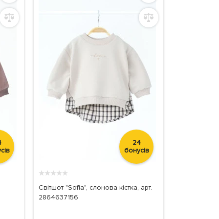
4
24
сів
бонусів
★
★
★
★
★
Світшот "Sofia", слонова кістка, арт.
2864637156