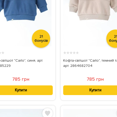
21
2
бонусів
бону
★
★
★
★
★
★
★
світшот "Carlo", синя, арт.
Кофта-світшот "Carlo", темний т
85229
арт. 2864682704
785 грн
785 грн
Купити
Купити