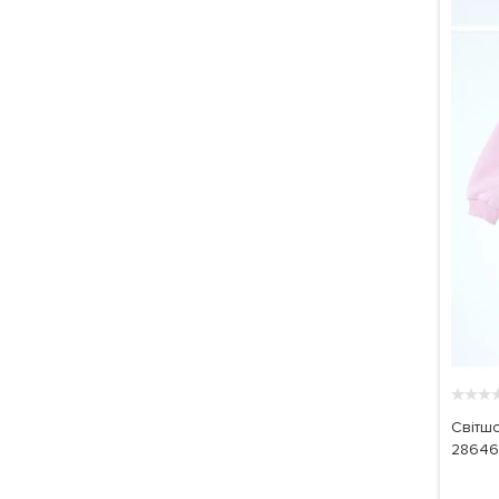
★
★
★
Світшо
28646