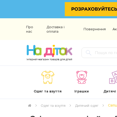
Про
Доставка і
Повернення
Ак
нас
оплата
Одяг та взуття
Іграшки
Дитячі
Світ
Одяг та взуття
Дитячий одяг