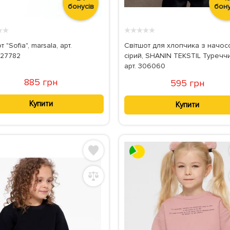
бонусів
бону
★
★
★
★
★
★
★
 "Sofia", marsala, арт.
Світшот для хлопчика з начос
27782
сірий, SHANIN TEKSTIL Туречч
арт. 306060
885 грн
595 грн
Купити
Купити