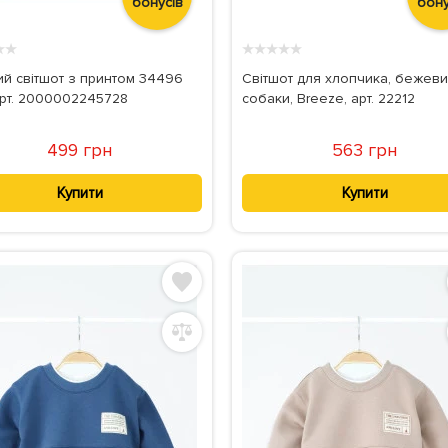
бонусів
бону
★
★
★
★
★
★
★
ий світшот з принтом 34496
Світшот для хлопчика, бежеви
 арт. 2000002245728
собаки, Breeze, арт. 22212
499 грн
563 грн
Купити
Купити