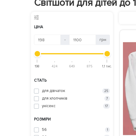
Світшоти для дітей до 1
ЦІНА
-
грн
198
424
649
875
1,1 тис.
СТАТЬ
для дівчаток
25
для хлопчиків
7
унісекс
17
РОЗМІРИ
56
1