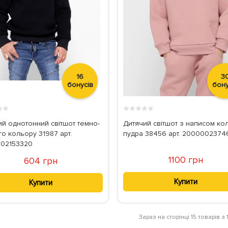
16
3
бонусів
бону
★
★
★
★
★
★
★
ий однотонний світшот темно-
Дитячий світшот з написом кол
о кольору 31987 арт.
пудра 38456 арт. 200000237
02153320
1100 грн
604 грн
Купити
Купити
Зараз на сторінці 15 товарів з