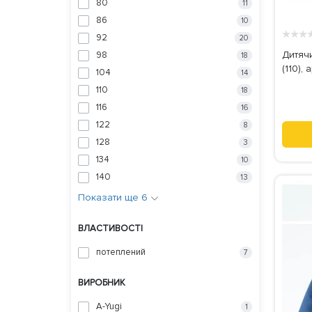
80
11
86
10
★
★
★
92
20
Дитяч
98
18
(110),
104
14
110
18
116
16
122
8
128
3
134
10
140
13
Показати ще 6
ВЛАСТИВОСТІ
потеплений
7
ВИРОБНИК
A-Yugi
1