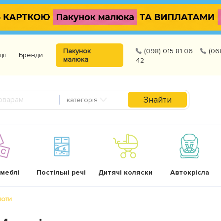
Пакунок
(098) 015 81 06
(06
ції
Бренди
малюка
42
Знайти
категорія
 меблі
Постільні речі
Дитячі коляски
Автокрісла
шоти