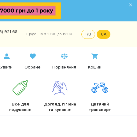
×
6) 921 68
RU
UA
Щоденно з 10:00 до 19:00
Увійти
Обране
Порівняння
Кошик
Все для
Догляд, гігієна
Дитячий
годування
та купання
транспорт