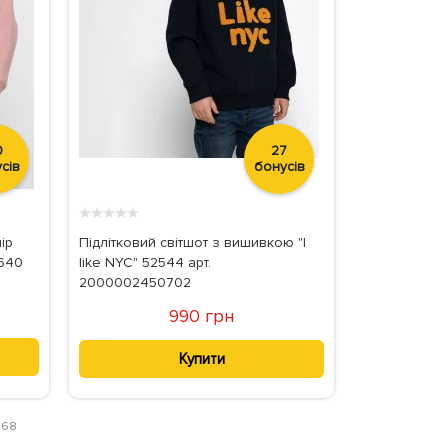
0
27
сів
бонусів
★
★
★
★
★
ір
Підлітковий світшот з вишивкою "I
4640
like NYC" 52544 арт.
2000002450702
990 грн
Купити
 168