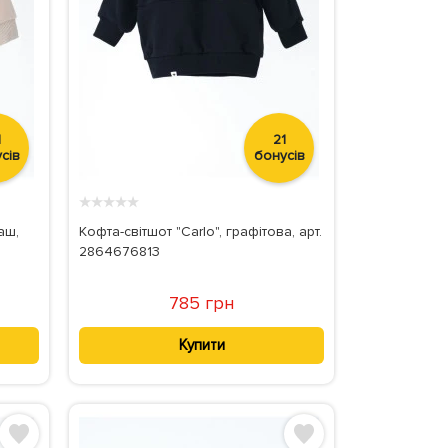
1
21
сів
бонусів
★
★
★
★
★
аш,
Кофта-світшот "Carlo", графітова, арт.
2864676813
785 грн
Купити