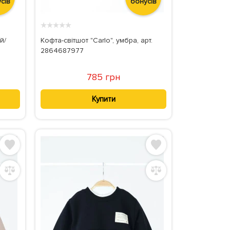
сів
бонусів
★
★
★
★
★
й/
Кофта-світшот "Carlo", умбра, арт.
2864687977
785 грн
Купити