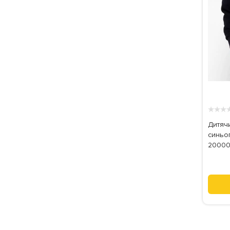
★
★
★
Дитяч
синьог
20000