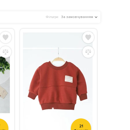
Фільтри
За замовчуванням
7
21