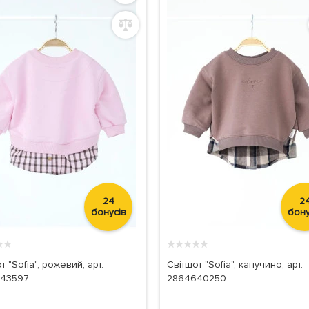
24
2
бонусів
бону
★
★
★
★
★
★
★
т "Sofia", рожевий, арт.
Світшот "Sofia", капучино, арт.
43597
2864640250