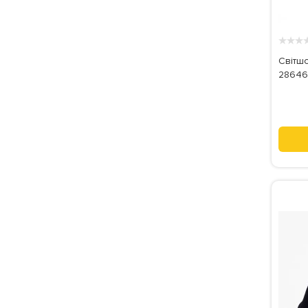
★
★
★
Світшот
28646