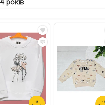
4 років
15
1