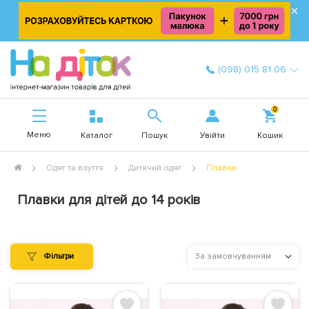
×
(098) 015 81 06
0
Меню
Увійти
Каталог
Пошук
Кошик
Одяг та взуття
Дитячий одяг
Плавки
Плавки для дітей до 14 років
Фільтри
За замовчуванням