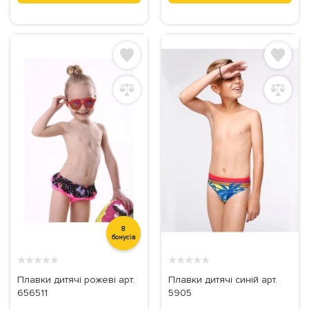
8
бонусів
★
★
★
★
★
★
★
★
★
★
Плавки дитячі рожеві арт.
Плавки дитячі синій арт.
656511
5905