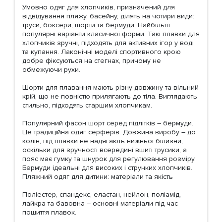
Умовно одяг для хлопчиків, призначений для
відвідування пляжу, басейну, ділять на чотири види:
труси, боксери, шорти та бермуди. Найбільш
популярні варіанти класичної форми. Такі плавки для
хлопчиків зручні, підходять для активних ігор у воді
та купання. Лаконічні моделі спортивного крою
добре фіксуються на стегнах, причому не
обмежуючи рухи.
Шорти для плавання мають різну довжину та вільний
крій, що не повністю прилягають до тіла. Виглядають
стильно, підходять старшим хлопчикам.
Популярний фасон шорт серед підлітків – бермуди.
Це традиційна одяг серферів. Довжина виробу – до
колін, під плавки не надягають нижньої білизни,
оскільки для зручності всередині вшиті трусики, а
пояс має гумку та шнурок для регулювання розміру.
Бермуди ідеальні для високих і струнких хлопчиків.
Пляжний одяг для дитини: матеріали та якість
Поліестер, спандекс, еластан, нейлон, поліамід,
лайкра та бавовна – основні матеріали під час
пошиття плавок.