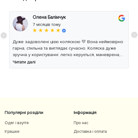
Олена Балімчук
7 місяців тому
★ ★ ★ ★ ★
Дуже задоволені цією коляскою 💛 Вона неймовірно
гарна, стильна та виглядає сучасно. Коляска дуже
зручна у користуванні: легко керується, маневрена,
м’який хід навіть по нерівній дорозі. Дитині
Читати далі
комфортно, просторе сидіння та великий капюшон
добре захищають від вітру й сонця. Якість матеріалів
на високому рівні, все продумано до дрібниць.
Користуємось із задоволенням і сміливо
рекомендуємо 👍
Популярні розділи
Інформація
Одяг і взуття
Про нас
Іграшки
Доставка і оплата