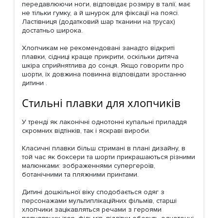
передавлюючи ноги, відповідає розміру в талії, має
не тільки гумку, а й шнурок для фіксації на поясі.
Ластівниця (додатковий шар тканини на трусах)
достатньо широка.
Хлопчикам не рекомендовані занадто відкриті
плавки, сідниці краще прикрити, оскільки дитяча
шкіра сприйнятлива до сонця. Якщо говорити про
шорти, їх довжина повинна відповідати зростанню
дитини .
Стильні плавки для хлопчиків
У тренді як лаконічні однотонні купальні приладдя
скромних відтінків, так і яскраві вироби.
Класичні плавки більш стримані в плані дизайну, в
той час як боксери та шорти прикрашаються різними
малюнками: зображеннями супергероїв,
ботанічними та пляжними принтами.
Дитині дошкільної віку сподобається одяг з
персонажами мультиплікаційних фільмів, старші
хлопчики зацікавляться речами з героями