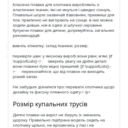
Класичні плавки для хлопчика виробляють з
еластичних тканин, які не мнуться і швидко сохнуть.
Плавальні шорти зазвичай бавовняні, приємніші для
тіла, практично не вигорають на сонце, в них можна
ходити довше, ніж в одязі зі штучної сировини.
Купуючи плавки для дитини, дотримуйтесь загальних
рекомендацій:
вивчіть етикетку: склад тканини, розмір;
·
перевірте шви: у якісному виробі вони рівні, м'які; [if
·
!supportLists]-->
зверніть увагу на дрібні деталі:
·
вони повинні бути міцно пришитий; [if !supportLists]--
>
переконайтеся, що від плавок не виходить
·
різкий запах.
Не забудьте дізнатися про переваги хлопчика щодо
дизайну та фасону пляжного одягу.
< /p>
Розмір купальних трусів
Дитячі плавки на виріст не беруть їх змінюють
щороку. Правильно підібрана модель сидить на
хлопчику щільно, не врізаючись у пах і не