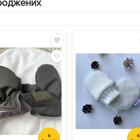
роджених
6
6