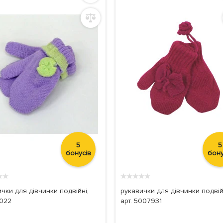
5
5
бонусів
бону
★
★
★
★
★
★
★
чки для дівчинки подвійні,
рукавички для дівчинки подвій
1022
арт. 5007931