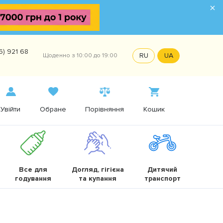
×
6) 921 68
RU
UA
Щоденно з 10:00 до 19:00
Увійти
Обране
Порівняння
Кошик
Все для
Догляд, гігієна
Дитячий
годування
та купання
транспорт