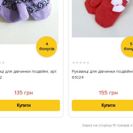
4
5
бонусів
бону
★
★
★
★
★
★
★
ці для дівчинки подвійні, арт.
Рукавиці для дівчинки подвійні,
2
61024
135 грн
155 грн
Купити
Купити
Зараз на сторінці 15 товарів з