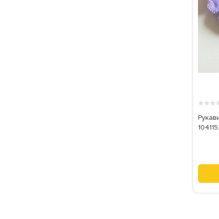
★
★
★
Рукави
104115