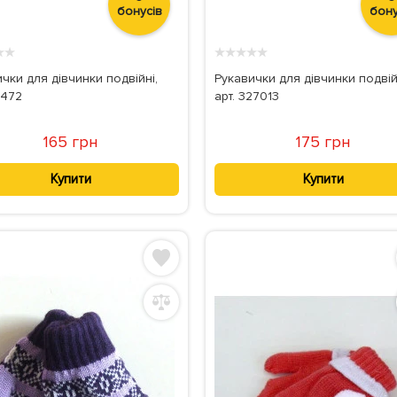
бонусів
бону
★
★
★
★
★
★
★
чки для дівчинки подвійні,
Рукавички для дівчинки подвій
3472
арт. 327013
165 грн
175 грн
Купити
Купити