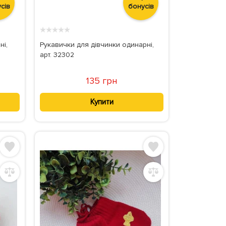
сів
бонусів
★
★
★
★
★
ні,
Рукавички для дівчинки одинарні,
арт. 32302
135 грн
Купити