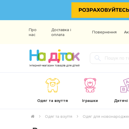
Про
Доставка і
Повернення
Ак
нас
оплата
Одяг та взуття
Іграшки
Дитячі
Одяг та взуття
Одяг для новонародже