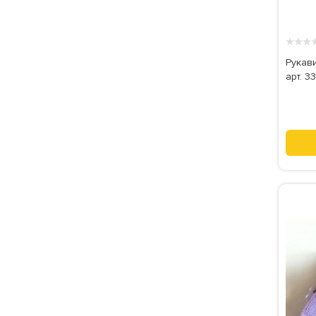
★
★
★
Рукави
арт. 3