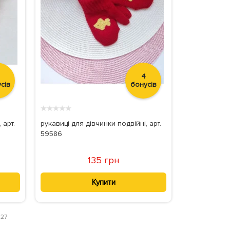
4
сів
бонусів
★
★
★
★
★
 арт.
рукавиці для дівчинки подвійні, арт.
59586
135 грн
Купити
 27