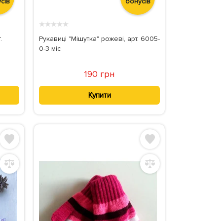
сів
бонусів
★
★
★
★
★
.
Рукавиці "Мішутка" рожеві, арт. 6005-
0-3 міс
190 грн
Купити