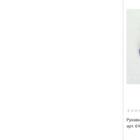
★
★
★
Рукави
арт. 6