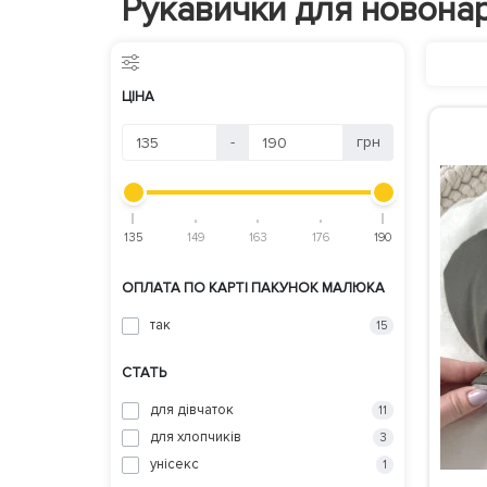
Рукавички для новона
ЦІНА
-
грн
135
149
163
176
190
ОПЛАТА ПО КАРТІ ПАКУНОК МАЛЮКА
так
15
СТАТЬ
для дівчаток
11
для хлопчиків
3
унісекс
1