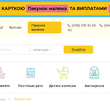
Пакунок
(098) 015 81 06
(06
ції
Бренди
малюка
42
Знайти
категорія
 меблі
Постільні речі
Дитячі коляски
Автокрісла
Рукавички
них