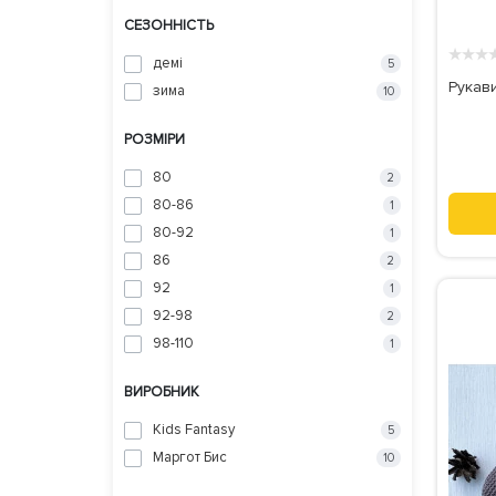
СЕЗОННІСТЬ
★
★
★
демі
5
Рукави
зима
10
РОЗМІРИ
80
2
80-86
1
80-92
1
86
2
92
1
92-98
2
98-110
1
ВИРОБНИК
Kids Fantasy
5
Маргот Бис
10