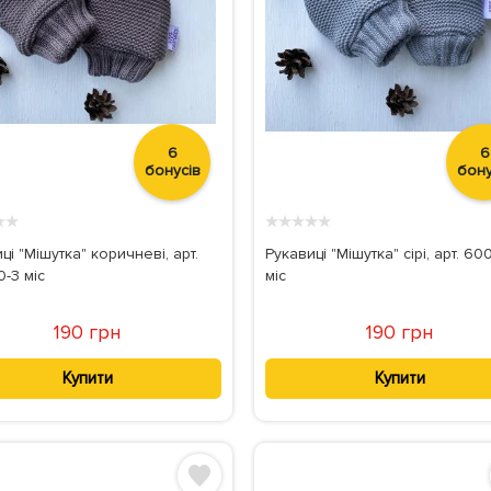
6
6
бонусів
бону
★
★
★
★
★
★
★
ці "Мішутка" коричневі, арт.
Рукавиці "Мішутка" сірі, арт. 60
-3 міс
міс
190 грн
190 грн
Купити
Купити