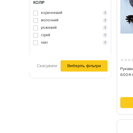
КОЛІР
коричневий
1
молочний
1
рожевий
1
сірий
1
хакі
1
★
★
★
Скасувати
Виберіть фільтри
Рукави
6004-0