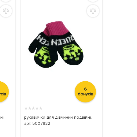
6
сів
бонусів
★
★
★
★
★
ні,
рукавички для дівчинки подвійні,
арт. 5007822