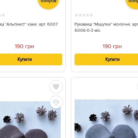
бонусів
бону
★
★
★
★
★
★
★
ці "Альпініст" хаки, арт. 6007
Рукавиці "Мішутка" молочні, арт
6006-0-3 міс
190 грн
190 грн
Купити
Купити