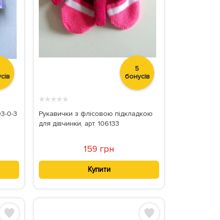
5
сів
бонусів
★
★
★
★
★
03-0-3
Рукавички з флісовою підкладкою
для дівчинки, арт. 106133
159 грн
Купити