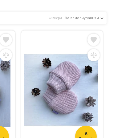
Фільтри
За замовчуванням
6