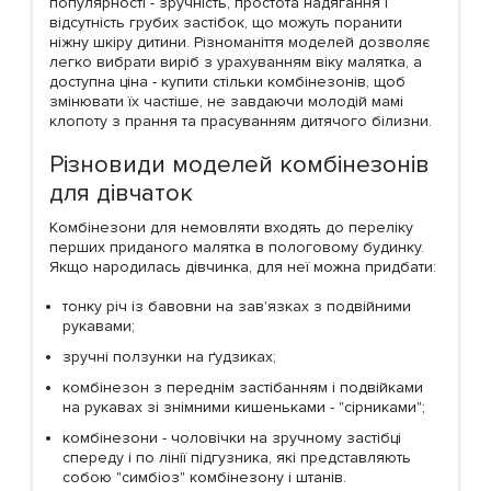
популярності - зручність, простота надягання і
відсутність грубих застібок, що можуть поранити
ніжну шкіру дитини. Різноманіття моделей дозволяє
легко вибрати виріб з урахуванням віку малятка, а
доступна ціна - купити стільки комбінезонів, щоб
змінювати їх частіше, не завдаючи молодій мамі
клопоту з прання та прасуванням дитячого білизни.
Різновиди моделей комбінезонів
для дівчаток
Комбінезони для немовляти входять до переліку
перших приданого малятка в пологовому будинку.
Якщо народилась дівчинка, для неї можна придбати:
тонку річ із бавовни на зав'язках з подвійними
рукавами;
зручні ползунки на ґудзиках;
комбінезон з переднім застібанням і подвійками
на рукавах зі знімними кишеньками - "сірниками";
комбінезони - чоловічки на зручному застібці
спереду і по лінії підгузника, які представляють
собою "симбіоз" комбінезону і штанів.