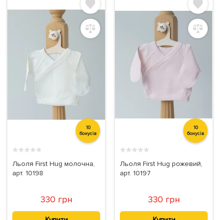
10
10
бонусів
бонусів
★
★
★
★
★
★
★
★
★
★
Льоля First Hug молочна,
Льоля First Hug рожевий,
арт. 10198
арт. 10197
330 грн
330 грн