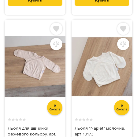
Купити
Купити
9
9
бонусів
бонусів
★
★
★
★
★
★
★
★
★
★
Льоля для дівчинки
Льоля "Naplet" молочна,
бежевого кольору, арт.
арт. 10173