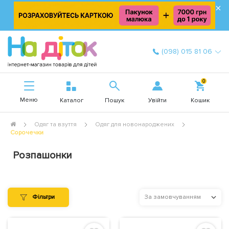
×
(098) 015 81 06
0
Меню
Увійти
Каталог
Пошук
Кошик
Одяг та взуття
Одяг для новонароджених
Сорочечки
Розпашонки
Фільтри
За замовчуванням