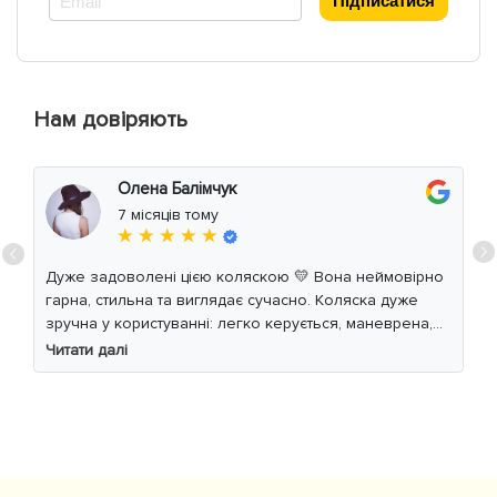
Підписатися
Нам довіряють
Олена Балімчук
7 місяців тому
★ ★ ★ ★ ★
Дуже задоволені цією коляскою 💛 Вона неймовірно
гарна, стильна та виглядає сучасно. Коляска дуже
зручна у користуванні: легко керується, маневрена,
м’який хід навіть по нерівній дорозі. Дитині
Читати далі
комфортно, просторе сидіння та великий капюшон
добре захищають від вітру й сонця. Якість матеріалів
на високому рівні, все продумано до дрібниць.
Користуємось із задоволенням і сміливо
рекомендуємо 👍