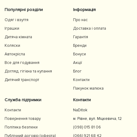
Популярні розділи
Інформація
Одяг і взуття
Про нас
Іграшки
Доставка і оплата
Дитяча кімната
Гарантія
Коляски
Бренди
Автокрісла
Бонуси
Все для годування
Акції
Догляд, гігієна та купання
Блог
Дитячий транспорт
Контакти
Пакунок малюка
Служба підтримки
Контакти
Контакти
NaDitok
Повернення товару
м. Рівне, вул. Міцкевича, 12
Політика безпеки
(098) 015 81 06
Публічний договір (оферта)
(066) 921 68 42