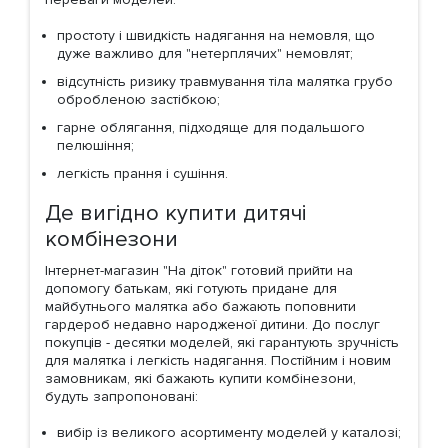
простоту і швидкість надягання на немовля, що
дуже важливо для "нетерплячих" немовлят;
відсутність ризику травмування тіла малятка грубо
обробленою застібкою;
гарне облягання, підходяще для подальшого
пелюшіння;
легкість прання і сушіння.
Де вигідно купити дитячі
комбінезони
Інтернет-магазин "На діток" готовий прийти на
допомогу батькам, які готують придане для
майбутнього малятка або бажають поповнити
гардероб недавно народженої дитини. До послуг
покупців - десятки моделей, які гарантують зручність
для малятка і легкість надягання. Постійним і новим
замовникам, які бажають купити комбінезони,
будуть запропоновані:
вибір із великого асортименту моделей у каталозі;