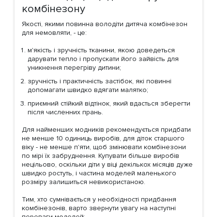
комбінезону
Якості, якими повинна володіти дитяча комбінезон
для немовляти, - це:
м'якість і зручність тканини, якою доведеться
дарувати тепло і пропускати його зайвість для
уникнення перегріву дитини;
зручність і практичність застібок, які повинні
допомагати швидко вдягати малятко;
приємний стійкий відтінок, який вдасться зберегти
після численних прань.
Для найменших модників рекомендується придбати
не менше 10 одиниць виробів, для діток старшого
віку - не менше п'яти, щоб змінювати комбінезони
по мірі їх забруднення. Купувати більше виробів
нецільово, оскільки діти у віці декількох місяців дуже
швидко ростуть, і частина моделей маленького
розміру залишиться невикористаною.
Тим, хто сумнівається у необхідності придбання
комбінезонів, варто звернути увагу на наступні
переваги моделей: