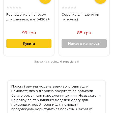
★
★
★
★
★
★
★
★
★
★
Розпашонка з начосом
Сорочка для дівчинки
для дівчинки, арт. 042024
(інтерлок)
99 грн
85 грн
Купити
Немає в наявності
Зараз на сторінці 6 товарів з 6
Проста і зручна модель верхнього одягу для
немовлят, яка з любов'ю зберігається батьками
багато років після народження дитини. Незважаючи
на появу альтернативних моделей одягу для
найменших, комбінезони для немовлят
продовжують користуватися попитом. Секрет їх