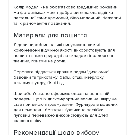
Колір моделі - не обов'язково традиційно рожевий.
На фотознімках малят добре виглядають відтінки
пастельної гами: кремовий, біло-молочний, бежевий
та їх різноманітні поєднання.
Матеріали для пошиття
Лідери виробництва, які випускають дитячі
комбінезони відмінної якості, використовують для
пошиття тільки природні за складом гіпоалергенні
тканини, приємні на дотик.
Перевага віддається кращим видам "дихаючих"
бавовни та трикотажу: байці, сітцю, інтерлоку,
теплому футеру, бязі і т.д.
Шви обов'язково оформлюються на зовнішній
поверхні, щоб їх дискомфортний вплив на шкіру не
став причиною її травмування. Фурнітура в моделях
для немовлят - безпечні ґудзики та застібки,
пуговиці переважно використовують для дітей
старшого віку.
Рекомендації щодо вибору