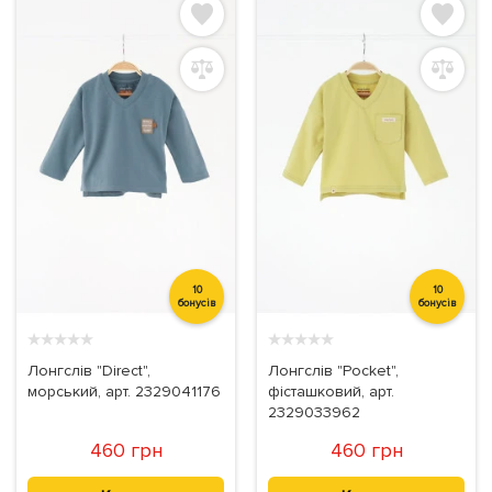
10
10
бонусів
бонусів
★
★
★
★
★
★
★
★
★
★
Лонгслів "Direct",
Лонгслів "Pocket",
морський, арт. 2329041176
фісташковий, арт.
2329033962
460 грн
460 грн