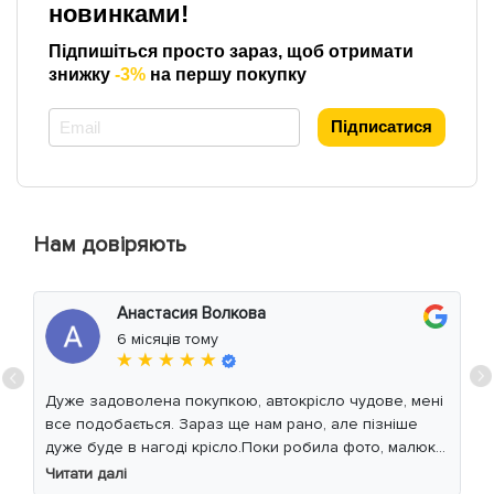
новинками!
Підпишіться просто зараз, щоб отримати
знижку
-3%
на першу покупку
*
Підписатися
Нам довіряють
Анастасия Волкова
6 місяців тому
★ ★ ★ ★ ★
Дуже задоволена покупкою, автокрісло чудове, мені
все подобається. Зараз ще нам рано, але пізніше
дуже буде в нагоді крісло.Поки робила фото, малюк
уважно читав інструкцію 😁
Читати далі