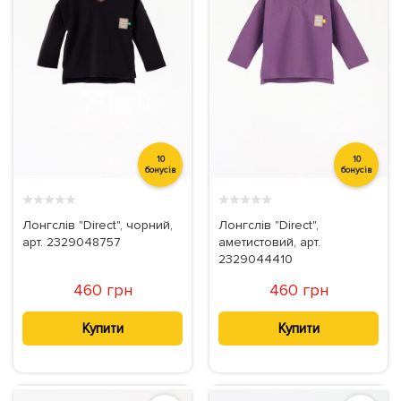
10
10
бонусів
бонусів
★
★
★
★
★
★
★
★
★
★
Лонгслів "Direct", чорний,
Лонгслів "Direct",
арт. 2329048757
аметистовий, арт.
2329044410
460 грн
460 грн
Купити
Купити