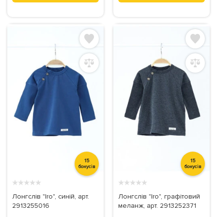
15
15
бонусів
бонусів
★
★
★
★
★
★
★
★
★
★
Лонгслів "Iro", синій, арт.
Лонгслів "Iro", графітовий
2913255016
меланж, арт. 2913252371