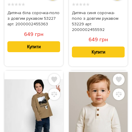
★
★
★
★
★
★
★
★
★
★
Дитяча біла сорочка-поло
Дитяча синя сорочка-
з довгим рукавом 53227
поло з довгим рукавом
арт. 2000002455363
53229 арт.
2000002455592
649 грн
649 грн
Купити
Купити