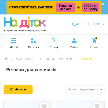
×
(098) 015 81 06
0
Меню
Увійти
Каталог
Пошук
Кошик
Одяг та взуття
Одяг для хлопчиків
Реглани
Реглани для хлопчиків
Фільтри
За замовчуванням