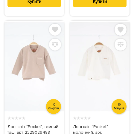
Купити
Купити
10
10
бонусів
бонусів
★
★
★
★
★
★
★
★
★
★
Лонгслів "Pocket", темний
Лонгслів "Pocket",
таш, арт. 2329029489
молочний, арт.