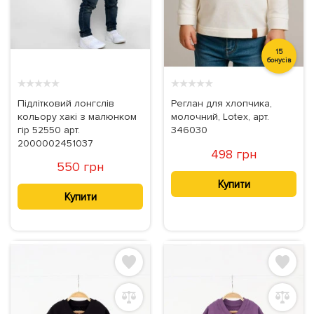
15
бонусів
★
★
★
★
★
★
★
★
★
★
Підлітковий лонгслів
Реглан для хлопчика,
кольору хакі з малюнком
молочний, Lotex, арт.
гір 52550 арт.
346030
2000002451037
498 грн
550 грн
Купити
Купити