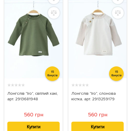
15
15
бонусів
бонусів
★
★
★
★
★
★
★
★
★
★
Лонгслів "Iro", світлий хакі,
Лонгслів "Iro", слонова
арт. 2913681948
кістка, арт. 2913259179
560 грн
560 грн
Купити
Купити