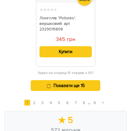
бонусів
★
★
★
★
★
Лонгслів "Pictures",
вершковий, арт.
2329015808
345 грн
Купити
Зараз на сторінці 15 товарів з 107
Показати ще 15
...
1
2
3
4
5
6
7
8
8
>
★
5
572
відгуків