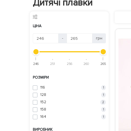
Дитячі плавки
ЦІНА
-
грн
246
251
256
260
265
РОЗМІРИ
116
1
128
1
152
2
158
1
164
1
ВИРОБНИК