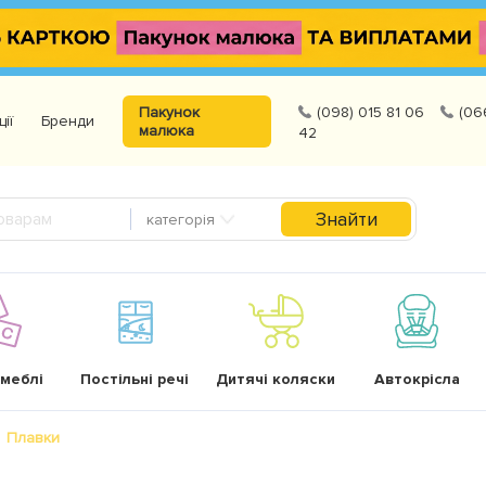
Пакунок
(098) 015 81 06
(06
ції
Бренди
малюка
42
Знайти
категорія
 меблі
Постільні речі
Дитячі коляски
Автокрісла
Плавки