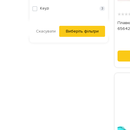
Keyzi
3
★
★
★
Плавки
6564
Скасувати
Виберіть фільтри