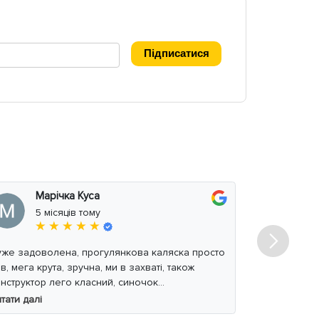
*
Підписатися
Марічка Куса
Вл
5 місяців тому
міс
★ ★ ★ ★ ★
★
 задоволена, прогулянкова каляска просто
Дитяче ліжеч
в, мега крута, зручна, ми в захваті, також
можливостям
нструктор лего класний, синочок
пояснював. 
адоволений. Дуже дякую.
тати далі