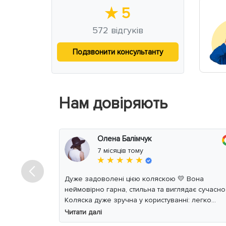
★
5
572
відгуків
Подзвонити консультанту
Нам довіряють
Олена Балімчук
7 місяців тому
★ ★ ★ ★ ★
Дуже задоволені цією коляскою 💛 Вона
неймовірно гарна, стильна та виглядає сучасно
Коляска дуже зручна у користуванні: легко
керується, маневрена, м’який хід навіть по
Читати далі
нерівній дорозі. Дитині комфортно, просторе