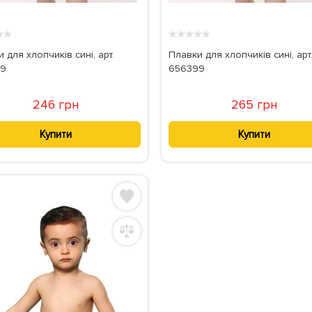
★
★
★
★
★
★
★
 для хлопчиків сині, арт.
Плавки для хлопчиків сині, арт
29
656399
246 грн
265 грн
Купити
Купити