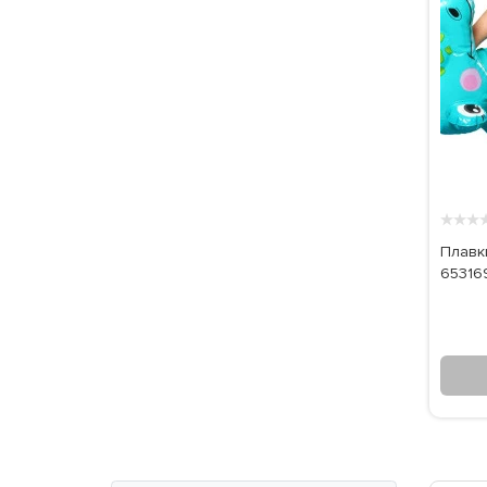
★
★
★
Плавки
65316