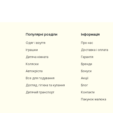
сидіння та великий капюшон добре захищають
від вітру й сонця. Якість матеріалів на високому
рівні, все продумано до дрібниць. Користуємос
із задоволенням і сміливо рекомендуємо 👍
Популярні розділи
Інформація
Одяг і взуття
Про нас
Іграшки
Доставка і оплата
Дитяча кімната
Гарантія
Коляски
Бренди
Автокрісла
Бонуси
Все для годування
Акції
Догляд, гігієна та купання
Блог
Дитячий транспорт
Контакти
Пакунок малюка