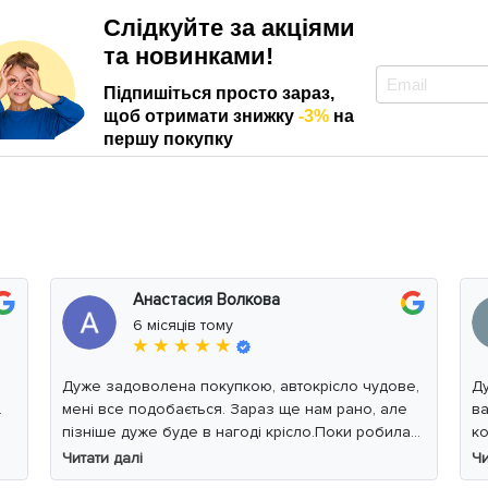
Слідкуйте за акціями
та новинками!
Підпишіться просто зараз,
щоб отримати знижку
-3%
на
першу покупку
Анастасия Волкова
6 місяців тому
★ ★ ★ ★ ★
Дуже задоволена покупкою, автокрісло чудове,
Дуже
.
мені все подобається. Зараз ще нам рано, але
ва
пізніше дуже буде в нагоді крісло.Поки робила
ко
фото, малюк уважно читав інструкцію 😁
з
Читати далі
Чи