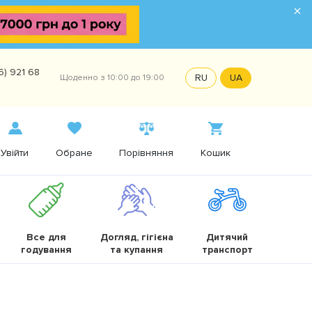
×
6) 921 68
RU
UA
Щоденно з 10:00 до 19:00
Увійти
Обране
Порівняння
Кошик
Все для
Догляд, гігієна
Дитячий
годування
та купання
транспорт