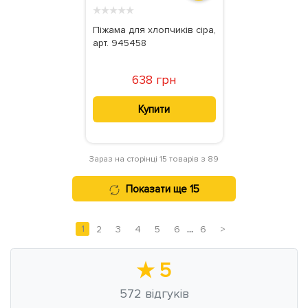
★
★
★
★
★
Піжама для хлопчиків сіра,
арт. 945458
638 грн
Купити
Зараз на сторінці 15 товарів з 89
Показати ще 15
...
1
2
3
4
5
6
6
>
★
5
572
відгуків