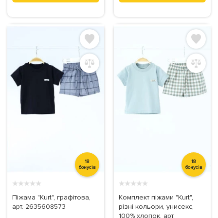
18
18
бонусів
бонусів
★
★
★
★
★
★
★
★
★
★
Піжама "Kurt", графітова,
Комплект піжами "Kurt",
арт. 2635608573
різні кольори, унисекс,
100% хлопок, арт.