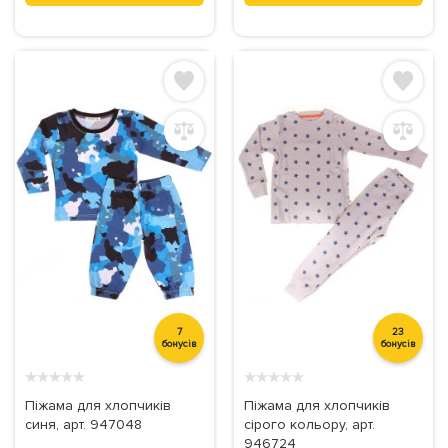
7
23
бонусів
бонусів
★
★
★
★
★
★
★
★
★
★
Піжама для хлопчиків
Піжама для хлопчиків
синя, арт. 947048
сірого кольору, арт.
946724