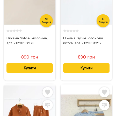
18
18
бонусів
бонусів
★
★
★
★
★
★
★
★
★
★
Піжама Sylvie, молочна,
Піжама Sylvie, слонова
арт. 2129899978
кістка, арт. 2129891292
890 грн
890 грн
Купити
Купити