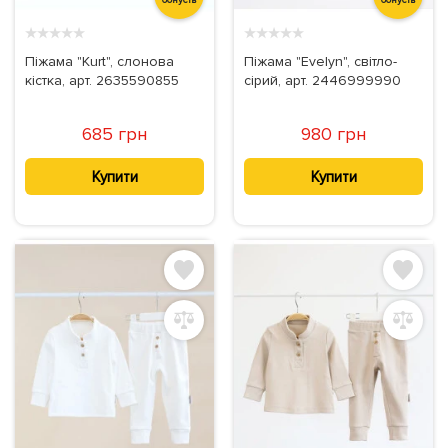
★
★
★
★
★
★
★
★
★
★
Піжама "Kurt", слонова
Піжама "Evelyn", світло-
кістка, арт. 2635590855
сірий, арт. 2446999990
685 грн
980 грн
Купити
Купити