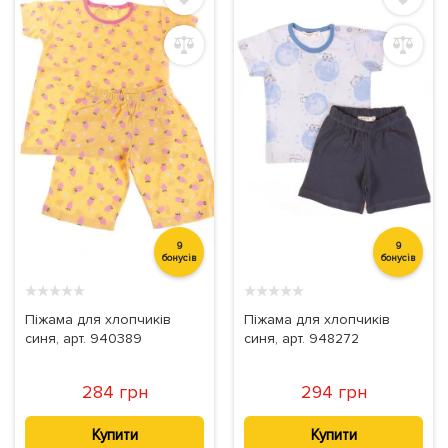
9
9
бонусів
бонусів
★
★
★
★
★
★
★
★
★
★
Піжама для хлопчиків
Піжама для хлопчиків
синя, арт. 940389
синя, арт. 948272
284 грн
294 грн
Купити
Купити