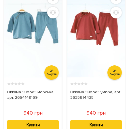
24
24
бонусів
бонусів
★
★
★
★
★
★
★
★
★
★
Піжама "Klood", морська,
Піжама "Klood", умбра, арт.
арт. 2654148169
2635614435
940 грн
940 грн
Купити
Купити