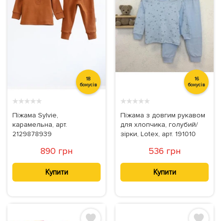
18
16
бонусів
бонусів
★
★
★
★
★
★
★
★
★
★
Піжама Sylvie,
Піжама з довгим рукавом
карамельна, арт.
для хлопчика, голубий/
2129878939
зірки, Lotex, арт. 191010
890 грн
536 грн
Купити
Купити