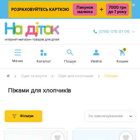
×
(098) 015 81 06
0
Меню
Увійти
Каталог
Пошук
Кошик
Одяг та взуття
Одяг для хлопчиків
Піжами
Піжами для хлопчиків
Фільтри
За замовчуванням