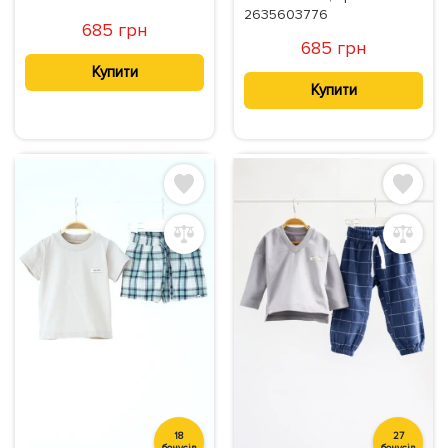
2635603776
685 грн
685 грн
Купити
Купити
18
27
бонусів
бонусів