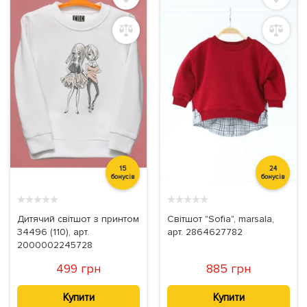
15
24
бонусів
бонусів
★
★
★
★
★
★
★
★
★
★
Дитячий світшот з принтом
Світшот "Sofia", marsala,
34496 (110), арт.
арт. 2864627782
2000002245728
499 грн
885 грн
Купити
Купити