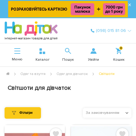
×
(098) 015 81 06
0
Меню
Увійти
Каталог
Пошук
Кошик
Одяг та взуття
Одяг для дівчаток
Світшоти
Світшоти для дівчаток
Фільтри
За замовчуванням