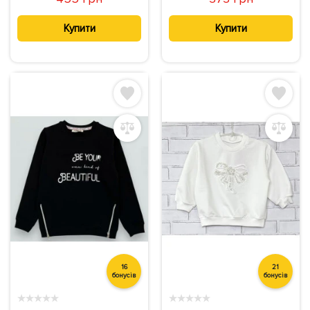
Купити
Купити
16
21
бонусів
бонусів
★
★
★
★
★
★
★
★
★
★