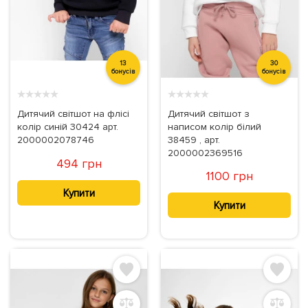
13
30
бонусів
бонусів
★
★
★
★
★
★
★
★
★
★
Дитячий світшот на флісі
Дитячий світшот з
колір синій 30424 арт.
написом колір білий
2000002078746
38459 , арт.
2000002369516
494 грн
1100 грн
Купити
Купити