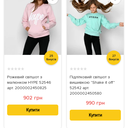
25
27
бонусів
бонусів
★
★
★
★
★
★
★
★
★
★
Рожевий світшот з
Підлітковий світшот з
малюнком HYPE 52546
вишивкою "Shake it off"
арт. 2000002450825
52542 арт.
2000002450580
902 грн
990 грн
Купити
Купити