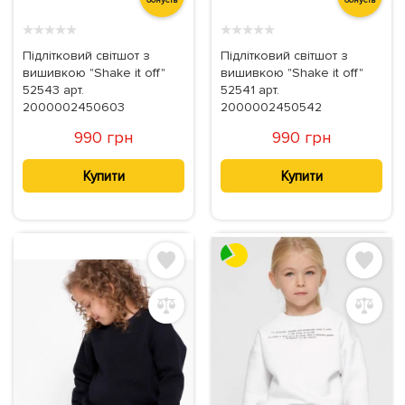
★
★
★
★
★
★
★
★
★
★
Підлітковий світшот з
Підлітковий світшот з
вишивкою "Shake it off"
вишивкою "Shake it off"
52543 арт.
52541 арт.
2000002450603
2000002450542
990 грн
990 грн
Купити
Купити