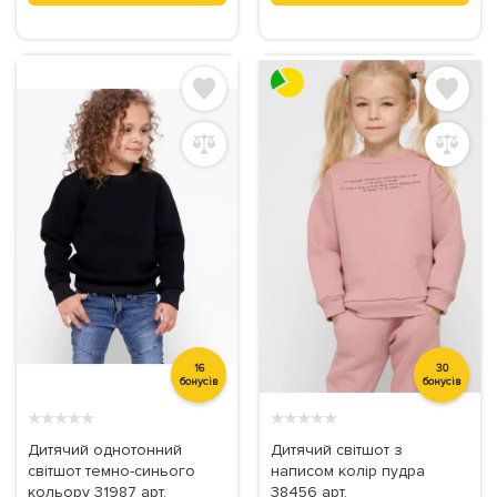
16
30
бонусів
бонусів
★
★
★
★
★
★
★
★
★
★
Дитячий однотонний
Дитячий світшот з
світшот темно-синього
написом колір пудра
кольору 31987 арт.
38456 арт.