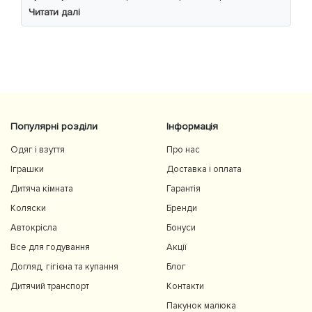
уважно читав інструкцію 😁
Читати далі
Популярні розділи
Інформація
Одяг і взуття
Про нас
Іграшки
Доставка і оплата
Дитяча кімната
Гарантія
Коляски
Бренди
Автокрісла
Бонуси
Все для годування
Акції
Догляд, гігієна та купання
Блог
Дитячий транспорт
Контакти
Пакунок малюка