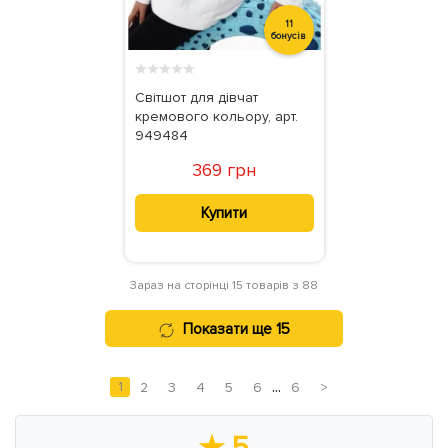
11
бонусів
★
★
★
★
★
Світшот для дівчат
кремового кольору, арт.
949484
369 грн
Купити
Зараз на сторінці 15 товарів з 88
Показати ще 15
...
1
2
3
4
5
6
6
>
★
5