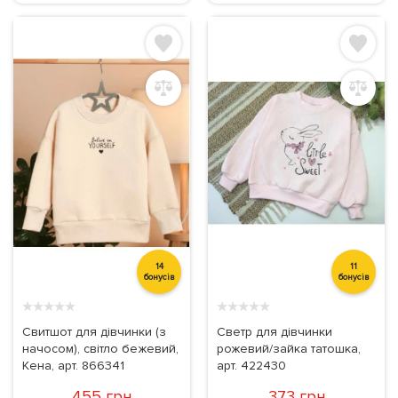
14
11
бонусів
бонусів
★
★
★
★
★
★
★
★
★
★
Свитшот для дівчинки (з
Светр для дівчинки
начосом), світло бежевий,
рожевий/зайка татошка,
Кена, арт. 866341
арт. 422430
455 грн
373 грн