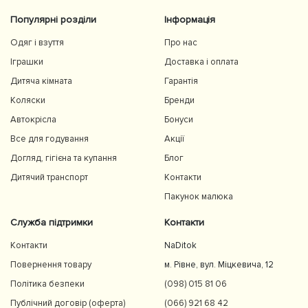
Популярні розділи
Інформація
Одяг і взуття
Про нас
Іграшки
Доставка і оплата
Дитяча кімната
Гарантія
Коляски
Бренди
Автокрісла
Бонуси
Все для годування
Акції
Догляд, гігієна та купання
Блог
Дитячий транспорт
Контакти
Пакунок малюка
Служба підтримки
Контакти
Контакти
NaDitok
Повернення товару
м. Рівне, вул. Міцкевича, 12
Політика безпеки
(098) 015 81 06
Публічний договір (оферта)
(066) 921 68 42