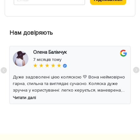
Нам довіряють
Олена Балімчук
7 місяців тому
★ ★ ★ ★ ★
Дуже задоволені цією коляскою 💛 Вона неймовірно
гарна, стильна та виглядає сучасно. Коляска дуже
зручна у користуванні: легко керується, маневрена,
м’який хід навіть по нерівній дорозі. Дитині
Читати далі
комфортно, просторе сидіння та великий капюшон
добре захищають від вітру й сонця. Якість матеріалів
на високому рівні, все продумано до дрібниць.
Користуємось із задоволенням і сміливо
рекомендуємо 👍