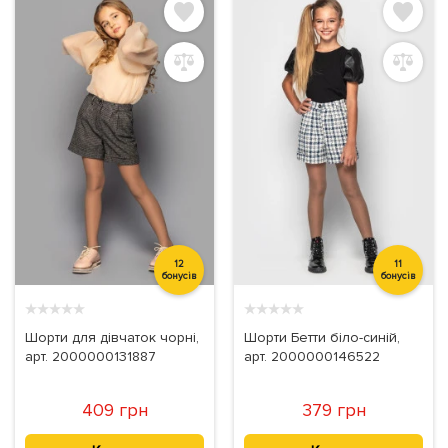
12
11
бонусів
бонусів
★
★
★
★
★
★
★
★
★
★
Шорти для дівчаток чорні,
Шорти Бетти біло-синій,
арт. 2000000131887
арт. 2000000146522
409 грн
379 грн