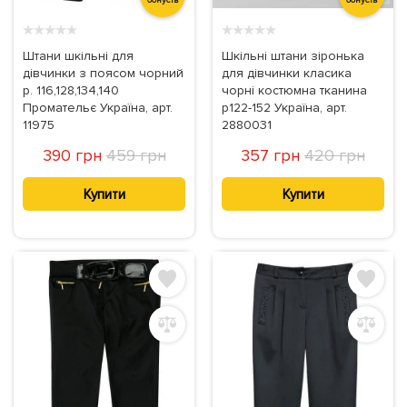
★
★
★
★
★
★
★
★
★
★
Штани шкільні для
Шкільні штани зіронька
дівчинки з поясом чорний
для дівчинки класика
р. 116,128,134,140
чорні костюмна тканина
Промательє Україна, арт.
р122-152 Україна, арт.
11975
2880031
390 грн
459 грн
357 грн
420 грн
Купити
Купити