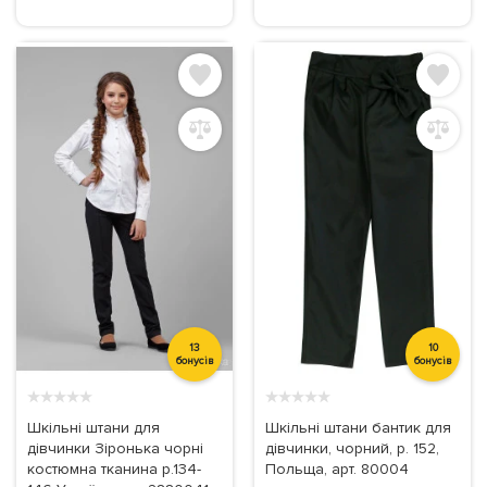
13
10
бонусів
бонусів
★
★
★
★
★
★
★
★
★
★
Шкільні штани для
Шкільні штани бантик для
дівчинки Зіронька чорні
дівчинки, чорний, р. 152,
костюмна тканина р.134-
Польща, арт. 80004