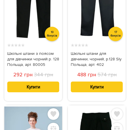
10
17
бонусів
бонусів
★
★
★
★
★
★
★
★
★
★
Шкільні штани з поясом
Шкільні штани для
для дівчинки чорний р. 128
дівчинки, чорний, р.128 Sly
Польща, арт. 80005
Польща, арт. 402
292 грн
344 грн
488 грн
574 грн
Купити
Купити