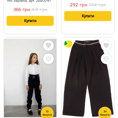
146 Україна, арт. 2880041
292 грн
344 грн
366 грн
431 грн
Купити
Купити
15
34
бонусів
бонусів