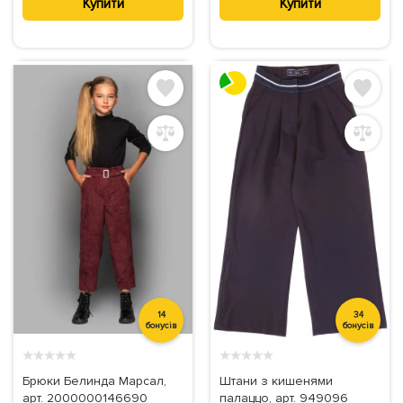
Купити
Купити
14
34
бонусів
бонусів
★
★
★
★
★
★
★
★
★
★
Брюки Белинда Марсал,
Штани з кишенями
арт. 2000000146690
палаццо, арт. 949096