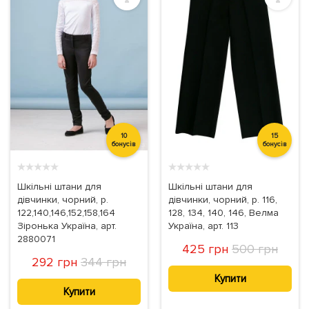
10
15
бонусів
бонусів
★
★
★
★
★
★
★
★
★
★
Шкільні штани для
Шкільні штани для
дівчинки, чорний, р.
дівчинки, чорний, р. 116,
122,140,146,152,158,164
128, 134, 140, 146, Велма
Зіронька Україна, арт.
Україна, арт. 113
2880071
425 грн
500 грн
292 грн
344 грн
Купити
Купити