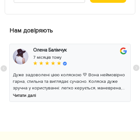
Нам довіряють
Олена Балімчук
7 місяців тому
★ ★ ★ ★ ★
Дуже задоволені цією коляскою 💛 Вона неймовірно
гарна, стильна та виглядає сучасно. Коляска дуже
зручна у користуванні: легко керується, маневрена,
м’який хід навіть по нерівній дорозі. Дитині
Читати далі
комфортно, просторе сидіння та великий капюшон
добре захищають від вітру й сонця. Якість матеріалів
на високому рівні, все продумано до дрібниць.
Користуємось із задоволенням і сміливо
рекомендуємо 👍