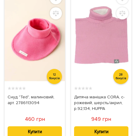
12
28
бонусів
бонусів
★
★
★
★
★
★
★
★
★
★
Снуд "Ted", малиновий,
Дитяча манішка CORA, с-
арт. 2786113094
рожевий, шерсть/акрил,
р.92,134, HUPPA
460 грн
949 грн
Купити
Купити