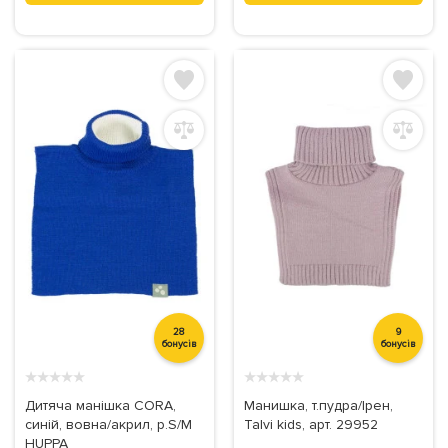
28
9
бонусів
бонусів
★
★
★
★
★
★
★
★
★
★
Дитяча манішка CORA,
Манишка, т.пудра/Ірен,
синій, вовна/акрил, р.S/M
Talvi kids, арт. 29952
HUPPA