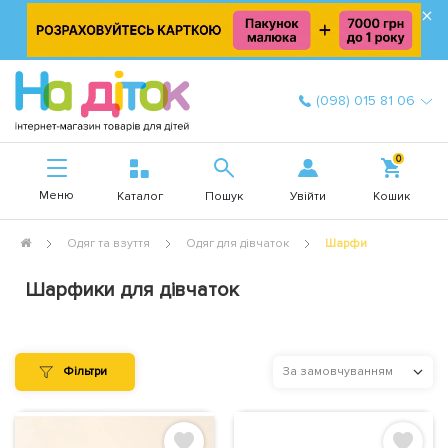
×
(098) 015 81 06
0
Меню
Увійти
Каталог
Пошук
Кошик
Одяг та взуття
Одяг для дівчаток
Шарфи
Шарфики для дівчаток
Фільтри
За замовчуванням