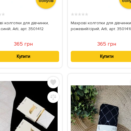
бонусів
бону
★
★
★
★
★
★
★
і колготки для дівчинки,
Махрові колготки для дівчинки
.синій, Arti, арт. 3501412
рожевий/сірий, Arti, арт. 350141
365 грн
365 грн
Купити
Купити