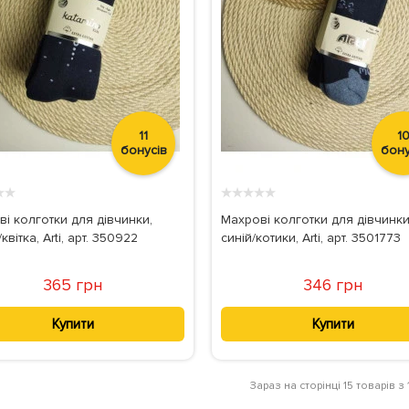
11
1
бонусів
бону
★
★
★
★
★
★
★
і колготки для дівчинки,
Махрові колготки для дівчинки
/квітка, Arti, арт. 350922
синій/котики, Arti, арт. 3501773
365 грн
346 грн
Купити
Купити
Зараз на сторінці 15 товарів з 