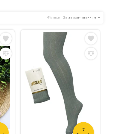
Фільтри
За замовчуванням
7