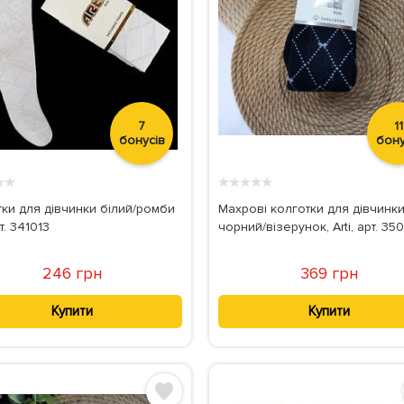
7
11
бонусів
бону
★
★
★
★
★
★
★
тки для дівчинки білий/ромби
Махрові колготки для дівчинки
рт. 341013
чорний/візерунок, Arti, арт. 35
246 грн
369 грн
Купити
Купити