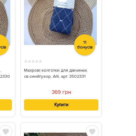
11
сів
бонусів
★
★
★
★
★
,
Махрові колготки для дівчинки,
02330
св.синій/узор, Arti, арт. 3502331
369 грн
Купити