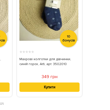
0
10
сів
бонусів
★
★
★
★
★
,
Махрові колготки для дівчинки,
синій горох, Arti, арт. 3502010
349 грн
Купити
125