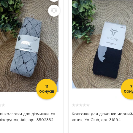
11
7
бонусів
бону
★
★
★
★
★
★
★
і колготки для дівчинки, св.
Колготки для дівчинки чорний
візерунок, Arti, арт. 3502332
котик, Yo Club, арт. 31894