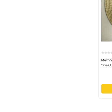
★
★
★
Махров
т.синій