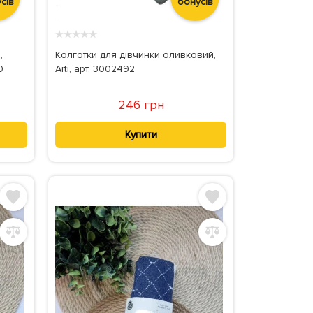
сів
бонусів
★
★
★
★
★
,
Колготки для дівчинки оливковий,
0
Arti, арт. 3002492
246 грн
Купити