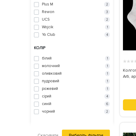
Plus M
2
Rewon
3
UCS
2
Wojcik
1
Yo Club
4
КОЛІР
білий
1
★
★
★
молочний
1
Колго
оливковий
1
Arti, а
пудровий
1
рожевий
1
сірий
4
синій
6
чорний
2
Скасувати
Виберіть фільтри