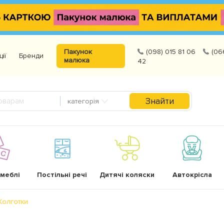
Пакунок
(098) 015 81 06
(06
ції
Бренди
малюка
42
Знайти
категорія
 меблі
Постільні речі
Дитячі коляски
Автокрісла
Колготки