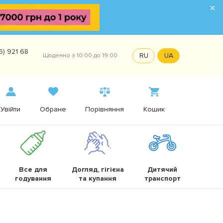
×
6) 921 68
RU
UA
Щоденно з 10:00 до 19:00
Увійти
Обране
Порівняння
Кошик
Все для
Догляд, гігієна
Дитячий
годування
та купання
транспорт