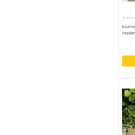
★
★
★
Колгот
сердеч