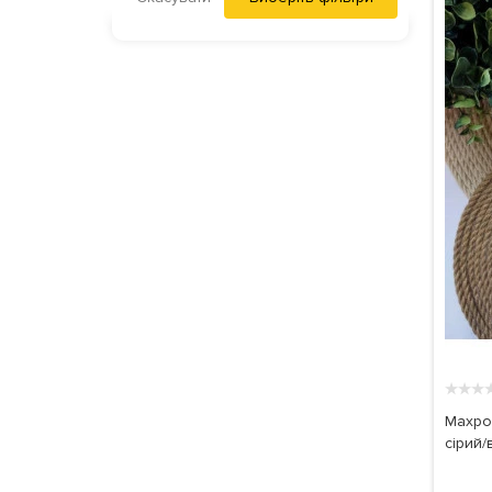
★
★
★
Махров
сірий/