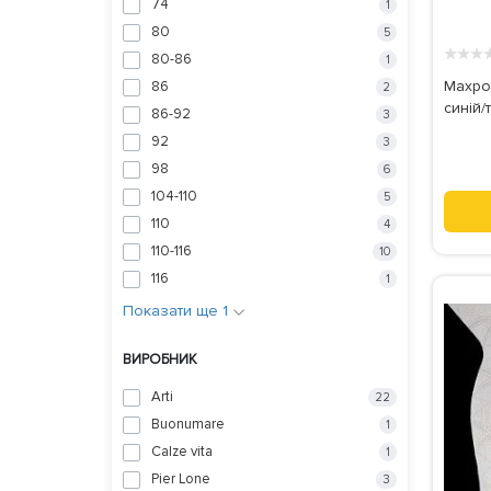
74
1
80
5
★
★
★
80-86
1
Махров
86
2
синій/т
86-92
3
92
3
98
6
104-110
5
110
4
110-116
10
116
1
Показати ще 1
ВИРОБНИК
Arti
22
Buonumare
1
Calze vita
1
Pier Lone
3