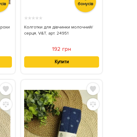
сів
бонусів
★
★
★
★
★
орохи
Колготки для дівчинки молочний/
серця, V&T, арт. 24951
192 грн
Купити