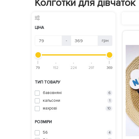
Колготки для дівчаток
ЦІНА
-
грн
79
152
224
297
369
ТИП ТОВАРУ
бавовняні
6
кальсони
1
махрові
10
РОЗМІРИ
56
4