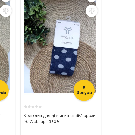
8
сів
бонусів
★
★
★
★
★
/
Колготки для дівчинки синій/горохи,
Yo Club, арт. 38091