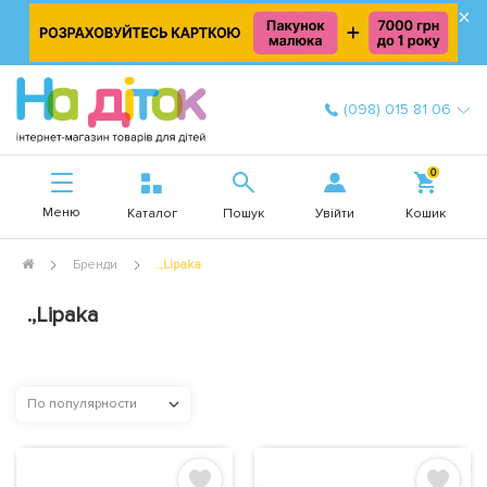
×
(098) 015 81 06
0
Меню
Увійти
Каталог
Пошук
Кошик
Бренди
.,Lipaka
.,Lipaka
По популярности