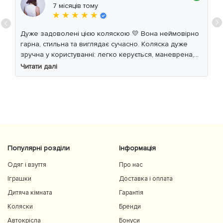
7 місяців тому
★ ★ ★ ★ ★
Дуже задоволені цією коляскою 💛 Вона неймовірно
гарна, стильна та виглядає сучасно. Коляска дуже
зручна у користуванні: легко керується, маневрена,
м’який хід навіть по нерівній дорозі. Дитині
Читати далі
комфортно, просторе сидіння та великий капюшон
добре захищають від вітру й сонця. Якість матеріалів
на високому рівні, все продумано до дрібниць.
Користуємось із задоволенням і сміливо
рекомендуємо 👍
Популярні розділи
Інформація
Одяг і взуття
Про нас
Іграшки
Доставка і оплата
Дитяча кімната
Гарантія
Коляски
Бренди
Автокрісла
Бонуси