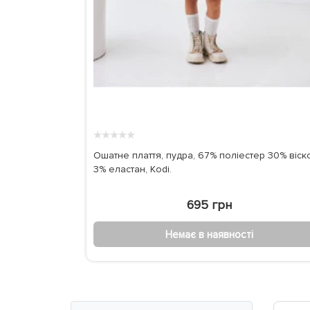
★
★
★
★
★
Ошатне плаття, пудра, 67% поліестер 30% віск
3% еластан, Kodi.
695 грн
Немає в наявності