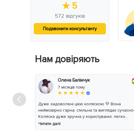
★
5
572
відгуків
Подзвонити консультанту
Нам довіряють
Олена Балімчук
7 місяців тому
★ ★ ★ ★ ★
Дуже задоволені цією коляскою 💛 Вона
неймовірно гарна, стильна та виглядає сучасно
Коляска дуже зручна у користуванні: легко
керується, маневрена, м’який хід навіть по
Читати далі
нерівній дорозі. Дитині комфортно, просторе