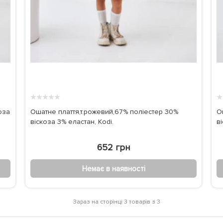
★
★
★
★
★
★
оза
Ошатне плаття,т.рожевий,67% поліестер 30%
О
віскоза 3% еластан, Kodi.
в
652 грн
Немає в наявності
Зараз на сторінці 3 товарів з 3