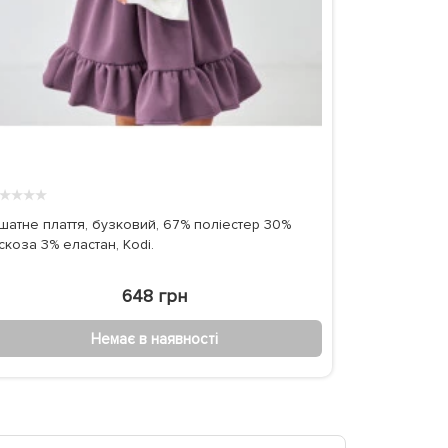
★
★
★
★
шатне плаття, бузковий, 67% поліестер 30%
іскоза 3% еластан, Kodi.
648 грн
Немає в наявності