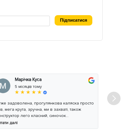
*
Підписатися
Марічка Куса
Вл
5 місяців тому
міс
★ ★ ★ ★ ★
★
 задоволена, прогулянкова каляска просто
Дитяче ліжеч
в, мега крута, зручна, ми в захваті, також
можливостям
нструктор лего класний, синочок
пояснював. 
адоволений. Дуже дякую.
тати далі