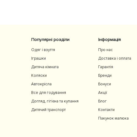
сидіння та великий капюшон добре захищають
від вітру й сонця. Якість матеріалів на високому
рівні, все продумано до дрібниць. Користуємос
із задоволенням і сміливо рекомендуємо 👍
Популярні розділи
Інформація
Одяг і взуття
Про нас
Іграшки
Доставка і оплата
Дитяча кімната
Гарантія
Коляски
Бренди
Автокрісла
Бонуси
Все для годування
Акції
Догляд, гігієна та купання
Блог
Дитячий транспорт
Контакти
Пакунок малюка