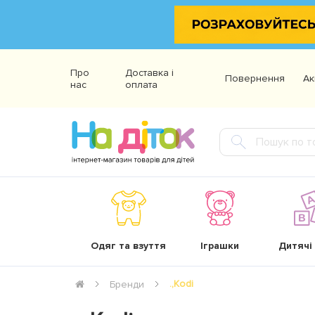
Про
Доставка і
Повернення
Ак
нас
оплата
Одяг та взуття
Іграшки
Дитячі
.,Kodi
Бренди