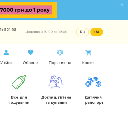
×
6) 921 68
RU
UA
Щоденно з 10:00 до 19:00
Увійти
Обране
Порівняння
Кошик
Все для
Догляд, гігієна
Дитячий
годування
та купання
транспорт