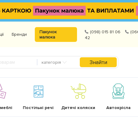
Пакунок
(098) 015 81 06
(06
ції
Бренди
малюка
42
Знайти
категорія
 меблі
Постільні речі
Дитячі коляски
Автокрісла