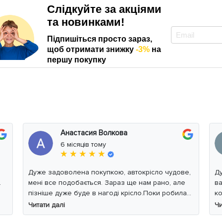
Слідкуйте за акціями
та новинками!
Підпишіться просто зараз,
щоб отримати знижку
-3%
на
першу покупку
Анастасия Волкова
6 місяців тому
★ ★ ★ ★ ★
Дуже задоволена покупкою, автокрісло чудове,
Дуже
.
мені все подобається. Зараз ще нам рано, але
ва
пізніше дуже буде в нагоді крісло.Поки робила
ко
фото, малюк уважно читав інструкцію 😁
з
Читати далі
Чи